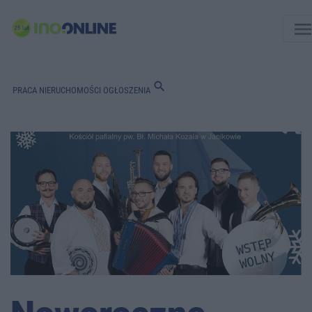
men
search
PRACA
NIERUCHOMOŚCI
OGŁOSZENIA