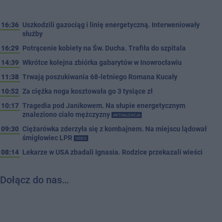
16:36
Uszkodzili gazociąg i linię energetyczną. Interweniowały
służby
16:29
Potrącenie kobiety na Św. Ducha. Trafiła do szpitala
14:39
Wkrótce kolejna zbiórka gabarytów w Inowrocławiu
11:38
Trwają poszukiwania 68-letniego Romana Kucały
10:52
Za ciężka noga kosztowała go 3 tysiące zł
10:17
Tragedia pod Janikowem. Na słupie energetycznym
znaleziono ciało mężczyzny
AKTUALIZACJA
09:30
Ciężarówka zderzyła się z kombajnem. Na miejscu lądował
śmigłowiec LPR
VIDEO
08:14
Lekarze w USA zbadali Ignasia. Rodzice przekazali wieści
Dołącz do nas…