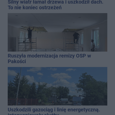
Silny wiatr łamał drzewa i uszkodził dach.
To nie koniec ostrzeżeń
Ruszyła modernizacja remizy OSP w
Pakości
Uszkodzili gazociąg i linię energetyczną.