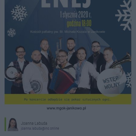
Joanna Labuda
joanna.labuda@ino.online