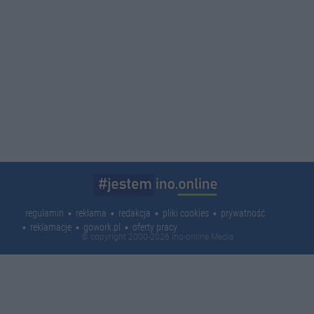
regulamin
reklama
redakcja
pliki cookies
prywatność
reklamacje
gowork.pl
oferty pracy
© copyright 2000-2026 Ino-online Media