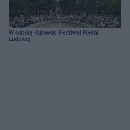
W sobotę Kujawski Festiwal Pieśni
Ludowej