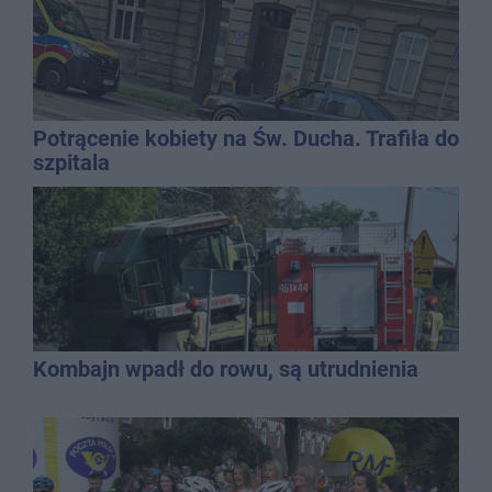
Potrącenie kobiety na Św. Ducha. Trafiła do
szpitala
Kombajn wpadł do rowu, są utrudnienia