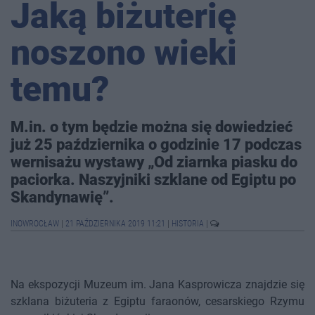
Jaką biżuterię
noszono wieki
temu?
M.in. o tym będzie można się dowiedzieć
już 25 października o godzinie 17 podczas
wernisażu wystawy „Od ziarnka piasku do
paciorka. Naszyjniki szklane od Egiptu po
Skandynawię”.
INOWROCŁAW
|
21 PAŹDZIERNIKA 2019 11:21
|
HISTORIA
|
Na ekspozycji Muzeum im. Jana Kasprowicza znajdzie się
szklana biżuteria z Egiptu faraonów, cesarskiego Rzymu