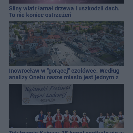
Silny wiatr łamał drzewa i uszkodził dach.
To nie koniec ostrzeżeń
Inowrocław w "gorącej" czołówce. Według
analizy Onetu nasze miasto jest jednym z
najbardziej narażonych na upały
Tak brzmią Kujawy. 15 kapel spotkało się w