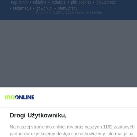
regulamin
reklama
redakcja
pliki cookies
prywatność
reklamacje
gowork.pl
oferty pracy
© copyright 2000-2026 Ino-online Media
Drogi Użytkowniku,
Na naszej stronie ino.online, my oraz naszych 1162 zaufanych
partnerów uzyskujemy dostęp i przechowujemy informacje na