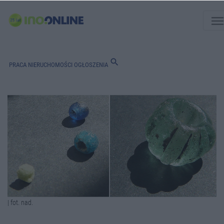
men
search
PRACA
NIERUCHOMOŚCI
OGŁOSZENIA
| fot. nad.