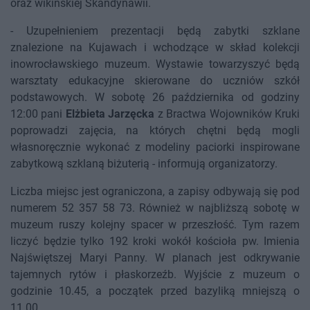
oraz wikińskiej Skandynawii.
- Uzupełnieniem prezentacji będą zabytki szklane
znalezione na Kujawach i wchodzące w skład kolekcji
inowrocławskiego muzeum. Wystawie towarzyszyć będą
warsztaty edukacyjne skierowane do uczniów szkół
podstawowych. W sobotę 26 października od godziny
12:00 pani
Elżbieta Jarzęcka
z Bractwa Wojowników Kruki
poprowadzi zajęcia, na których chętni będą mogli
własnoręcznie wykonać z modeliny paciorki inspirowane
zabytkową szklaną biżuterią - informują organizatorzy.
Liczba miejsc jest ograniczona, a zapisy odbywają się pod
numerem 52 357 58 73. Również w najbliższą sobotę w
muzeum ruszy kolejny spacer w przeszłość. Tym razem
liczyć będzie tylko 192 kroki wokół kościoła pw. Imienia
Najświętszej Maryi Panny. W planach jest odkrywanie
tajemnych rytów i płaskorzeźb. Wyjście z muzeum o
godzinie 10.45, a początek przed bazyliką mniejszą o
11.00.