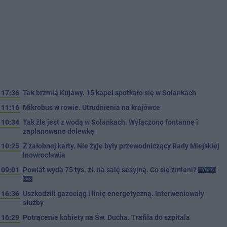
17:36
Tak brzmią Kujawy. 15 kapel spotkało się w Solankach
11:16
Mikrobus w rowie. Utrudnienia na krajówce
10:34
Tak źle jest z wodą w Solankach. Wyłączono fontannę i
zaplanowano dolewkę
10:25
Z żałobnej karty. Nie żyje były przewodniczący Rady Miejskiej
Inowrocławia
09:01
Powiat wyda 75 tys. zł. na salę sesyjną. Co się zmieni?
TYLKO U
NAS
16:36
Uszkodzili gazociąg i linię energetyczną. Interweniowały
służby
16:29
Potrącenie kobiety na Św. Ducha. Trafiła do szpitala