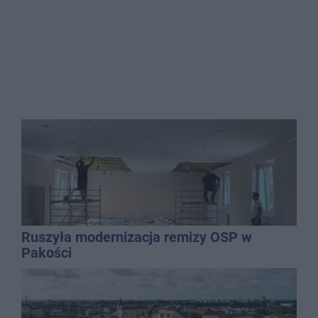
Ruszyła modernizacja remizy OSP w
Pakości