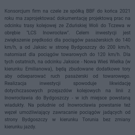
Konsorcjum firm na czele ze spółką BBF do końca 2021
roku ma zaprojektować dokumentację projektową prac na
odcinku trasy kolejowej ze Zduńskiej Woli do Tczewa w
obrębie "LCS Inowrocław". Celem inwestycji jest
zwiększenie prędkości dla pociągów pasażerskich do 140
km/h, a od Jaksic w stronę Bydgoszczy do 200 km/h,
natomiast dla pociągów towarowych do 120 km/h. Dla
tych ostatnich, na odcinku Jaksice - Nowa Wieś Wielka (w
kierunku Emilianowa), będą zbudowane dodatkowe tory
aby odseparować ruch pasażerski od towarowego.
Realizacja inwestycji spowoduje likwidację
dotychczasowych przejazdów kolejowych na linii z
Inowrocławia do Bydgoszczy - w ich miejsce powstaną
wiadukty. Na południe od Inowrocławia powstanie też
węzeł umożliwiający zawracanie pociągów jadących od
strony Bydgoszczy w kierunku Torunia bez zmiany
kierunku jazdy.