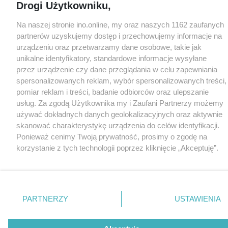
Drogi Użytkowniku,
Na naszej stronie ino.online, my oraz naszych 1162 zaufanych
partnerów uzyskujemy dostęp i przechowujemy informacje na
urządzeniu oraz przetwarzamy dane osobowe, takie jak
unikalne identyfikatory, standardowe informacje wysyłane
przez urządzenie czy dane przeglądania w celu zapewniania
spersonalizowanych reklam, wybór spersonalizowanych treści,
pomiar reklam i treści, badanie odbiorców oraz ulepszanie
usług. Za zgodą Użytkownika my i Zaufani Partnerzy możemy
używać dokładnych danych geolokalizacyjnych oraz aktywnie
skanować charakterystykę urządzenia do celów identyfikacji.
Ponieważ cenimy Twoją prywatność, prosimy o zgodę na
korzystanie z tych technologii poprzez kliknięcie „Akceptuję”.
Zgoda jest dobrowolna i zawsze możesz ją zmienić/wycofać
klikając przycisk ustawień prywatności znajdujący się w lewym
dolnym rogu strony
. Niektóre rodzaje przetwarzania danych
nie wymagają zgody użytkownika, ale masz prawo sprzeciwić
PARTNERZY
USTAWIENIA
się takiemu przetwarzaniu. Preferencje będą miały
zastosowania tylko na tej witrynie.