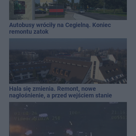
Autobusy wróciły na Cegielną. Koniec
remontu zatok
Hala się zmienia. Remont, nowe
nagłośnienie, a przed wejściem stanie
QEMETICA ARENA