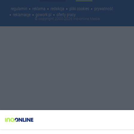
regulamin
reklama
redakcja
pliki cookies
prywatność
reklamacje
gowork.pl
oferty pracy
© copyright 2000-2026 Ino-online Media