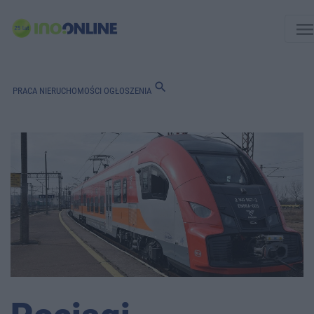
men
search
PRACA
NIERUCHOMOŚCI
OGŁOSZENIA