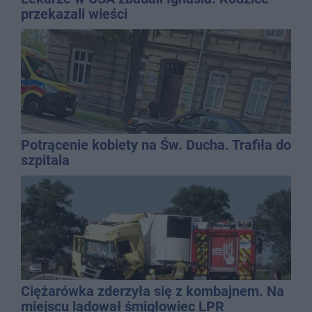
przekazali wieści
Potrącenie kobiety na Św. Ducha. Trafiła do
szpitala
Ciężarówka zderzyła się z kombajnem. Na
miejscu lądował śmigłowiec LPR