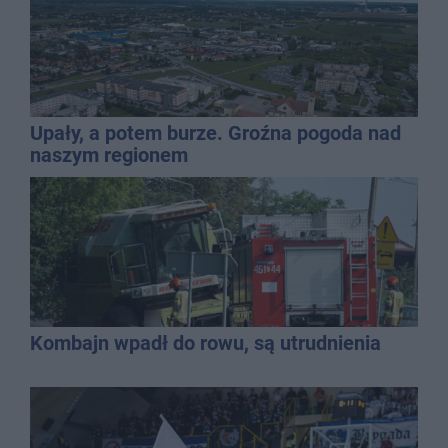
Upały, a potem burze. Groźna pogoda nad
naszym regionem
Kombajn wpadł do rowu, są utrudnienia