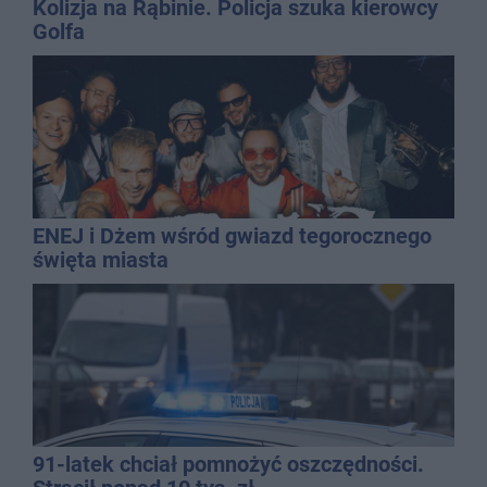
Kolizja na Rąbinie. Policja szuka kierowcy
Golfa
ENEJ i Dżem wśród gwiazd tegorocznego
święta miasta
91-latek chciał pomnożyć oszczędności.