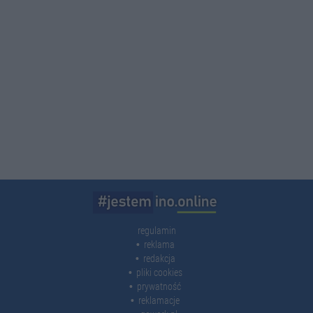
regulamin
reklama
redakcja
pliki cookies
prywatność
reklamacje