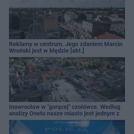
Reklamy w centrum. Jego zdaniem Marcin
Wroński jest w błędzie [akt.]
Inowrocław w "gorącej" czołówce. Według
analizy Onetu nasze miasto jest jednym z
najbardziej narażonych na upały