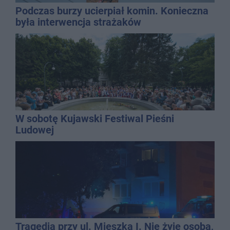
Podczas burzy ucierpiał komin. Konieczna
była interwencja strażaków
W sobotę Kujawski Festiwal Pieśni
Ludowej
Tragedia przy ul. Mieszka I. Nie żyje osoba,