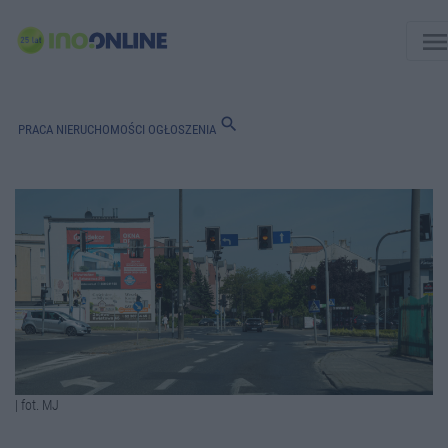
men
search
PRACA
NIERUCHOMOŚCI
OGŁOSZENIA
| fot. MJ