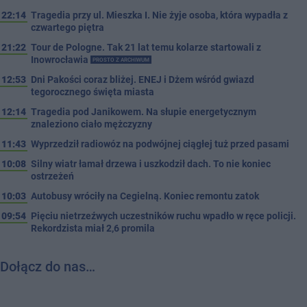
22:14
Tragedia przy ul. Mieszka I. Nie żyje osoba, która wypadła z
czwartego piętra
21:22
Tour de Pologne. Tak 21 lat temu kolarze startowali z
Inowrocławia
PROSTO Z ARCHIWUM
12:53
Dni Pakości coraz bliżej. ENEJ i Dżem wśród gwiazd
tegorocznego święta miasta
12:14
Tragedia pod Janikowem. Na słupie energetycznym
znaleziono ciało mężczyzny
11:43
Wyprzedził radiowóz na podwójnej ciągłej tuż przed pasami
10:08
Silny wiatr łamał drzewa i uszkodził dach. To nie koniec
ostrzeżeń
10:03
Autobusy wróciły na Cegielną. Koniec remontu zatok
09:54
Pięciu nietrzeźwych uczestników ruchu wpadło w ręce policji.
Rekordzista miał 2,6 promila
Dołącz do nas…