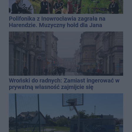
Polifonika z Inowrocławia zagrała na
Harendzie. Muzyczny hołd dla Jana
Kasprowicza
Wroński do radnych: Zamiast ingerować w
prywatną własność zajmijcie się
gospodarką