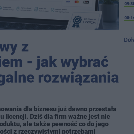
09:3
08:1
Doł
owy z
em - jak wybrać
egalne rozwiązania
owania dla biznesu już dawno przestała
licencji. Dziś dla firm ważne jest nie
oduktu, ale także pewność co do jego
ności z rzeczywistymi potrzebami