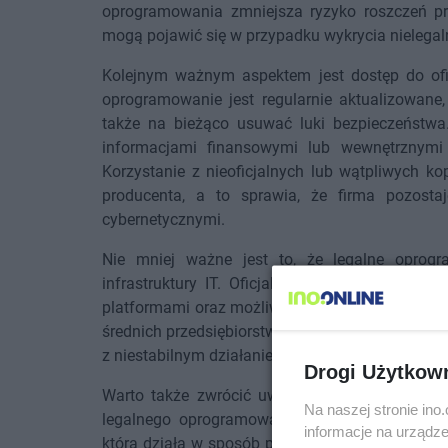
oprogramowania zmniejsza ryzyko roszczeń pra
mogą pojawić się w przypadku wykrycia nielegal
Kolejnym ważnym aspektem jest dostęp do oficj
oprogramowanie jest regularnie aktualizowane,
także na bieżąco usuwać luki bezpieczeństwa.
informacjami finansowymi lub wewnętrznymi
Korzystanie z nieoficjalnych lub wątpliwych k
producenta, a to sprawia, że firma pozost
cybernetycznymi.
Nie mniej ważne jest to, że legalne oprogr
infrastruktury IT. Oficjalne rozwiązania mają
platformami oraz możliwość skalowania wraz z r
średnich przedsiębiorstw w Polsce, które planuj
z niestabilnym działaniem systemów lub nagłą bl
Drogi Użytkow
Warto także zwrócić uwagę na kwestię zaufania
Na naszej stronie in
legalnego oprogramowania jest oznaką odpowi
informacje na urządze
która działa w sposób przejrzysty i wykorzystuje