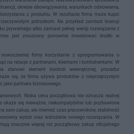
e licencji, okresie obowiązywania, warunkach odnowienia,
korzystania z produktu. W rezultacie firma może kupić
j rzeczywistym potrzebom. Na przykład zamiast licencji
ku prywatnego albo zamiast pełnej wersji rozwiązanie z
biznes jest zmuszony ponownie inwestować środki w
a nowoczesnej firmy korzystanie z oprogramowania o
 na relacje z partnerami, klientami i kontrahentami. W
a stanowi element kontroli wewnętrznej, procedur
aże się, że firma używa produktów o nieprzejrzystym
ć jako partnera biznesowego.
nansowych. Niska cena początkowa nie oznacza realnej
e okaże się nieważne, niekompatybilne lub pozbawione
e na sam zakup, ale również czas pracowników, stabilność
 ponowny wybór oraz wdrożenie nowego rozwiązania. W
tują znacznie więcej niż początkowy zakup oficjalnego