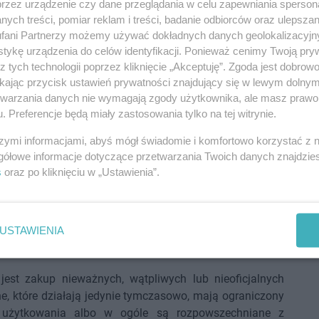
przez urządzenie czy dane przeglądania w celu zapewniania sperson
luczowych dla bezpieczeństwa i stabilności procesów.
ych treści, pomiar reklam i treści, badanie odbiorców oraz ulepszan
fani Partnerzy możemy używać dokładnych danych geolokalizacyjn
ością ani wyłącznie kwestią przestrzegania zasad. To
tykę urządzenia do celów identyfikacji. Ponieważ cenimy Twoją pry
alnej działalności biznesowej. Dlatego przy wyborze
z tych technologii poprzez kliknięcie „Akceptuję”. Zgoda jest dobro
wać się nie tylko ceną, ale również wiarygodnością
ikając przycisk ustawień prywatności znajdujący się w lewym dolny
 oficjalnym pochodzeniem rozwiązań.
etwarzania danych nie wymagają zgody użytkownika, ale masz prawo 
. Preferencje będą miały zastosowania tylko na tej witrynie.
zakupem oprogramowania od
szymi informacjami, abyś mógł świadomie i komfortowo korzystać z
dawców
gółowe informacje dotyczące przetwarzania Twoich danych znajdzi
s
oraz po kliknięciu w „Ustawienia”.
od niezweryfikowanego sprzedawcy może wydawać się
 obietnica dostawy lub produkt formalnie podobny do
ści. Jednak dla biznesu taka oszczędność bardzo często
USTAWIENIA
Szczególnie na polskim rynku, gdzie dla firm istotne są
ść z nowoczesnymi wymaganiami bezpieczeństwa.
jest zakup nieważnych, wątpliwych lub nieoficjalnych
ne, które działają jedynie tymczasowo, mają ograniczony
u użytkowania albo w ogóle są rozpowszechniane z