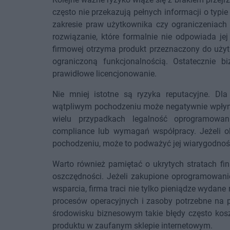
często nie przekazują pełnych informacji o typi
zakresie praw użytkownika czy ograniczeniach 
rozwiązanie, które formalnie nie odpowiada je
firmowej otrzyma produkt przeznaczony do użyt
ograniczoną funkcjonalnością. Ostatecznie 
prawidłowe licencjonowanie.
Nie mniej istotne są ryzyka reputacyjne. Dl
wątpliwym pochodzeniu może negatywnie wpłynąć
wielu przypadkach legalność oprogramowani
compliance lub wymagań współpracy. Jeżeli ok
pochodzeniu, może to podważyć jej wiarygodnoś
Warto również pamiętać o ukrytych stratach fi
oszczędności. Jeżeli zakupione oprogramowani
wsparcia, firma traci nie tylko pieniądze wydan
procesów operacyjnych i zasoby potrzebne na
środowisku biznesowym takie błędy często kosz
produktu w zaufanym sklepie internetowym.