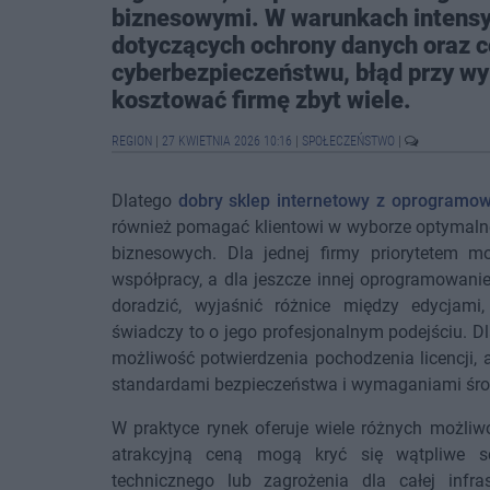
biznesowymi. W warunkach intensy
dotyczących ochrony danych oraz c
cyberbezpieczeństwu, błąd przy 
kosztować firmę zbyt wiele.
REGION
|
27 KWIETNIA 2026 10:16
|
SPOŁECZEŃSTWO
|
Dlatego
dobry sklep internetowy z oprogramo
również pomagać klientowi w wyborze optymaln
biznesowych. Dla jednej firmy priorytetem m
współpracy, a dla jeszcze innej oprogramowanie
doradzić, wyjaśnić różnice między edycjami
świadczy to o jego profesjonalnym podejściu. Dl
możliwość potwierdzenia pochodzenia licencji,
standardami bezpieczeństwa i wymaganiami śro
W praktyce rynek oferuje wiele różnych możliwo
atrakcyjną ceną mogą kryć się wątpliwe sc
technicznego lub zagrożenia dla całej infra