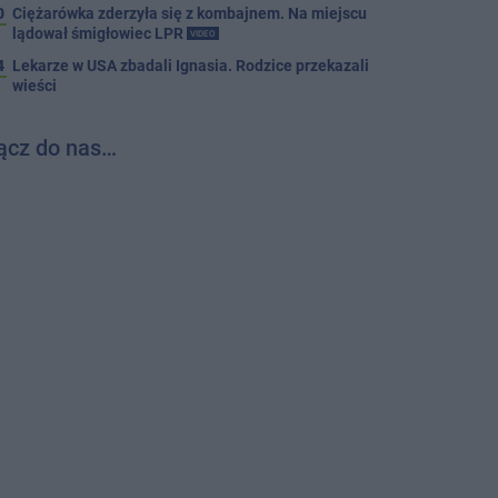
0
Ciężarówka zderzyła się z kombajnem. Na miejscu
lądował śmigłowiec LPR
VIDEO
4
Lekarze w USA zbadali Ignasia. Rodzice przekazali
wieści
ącz do nas…