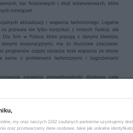
wnych, kar finansowych i strat wizerunkowych, które
nych rozwiązań.
alnych aktualizacji i wsparcia technicznego. Legalne
 co pozwala nie tylko korzystać z nowych funkcji, ale
 Dla firm w Polsce, które pracują z danymi klientów,
 danymi korporacyjnymi, ma to kluczowe znaczenie.
opii programów często oznacza brak wsparcia ze strony
aje sama z problemami technicznymi i zagrożeniami
amowanie zapewnia przewidywalność działania całej
 jasne warunki użytkowania, zgodność z deklarowanymi
ozwojem firmy. Jest to szczególnie istotne dla małych i
ą wzrost i nie mogą sobie pozwolić na przestoje związane
okadą wątpliwych licencji.
niku,
. Dla partnerów, klientów i inwestorów korzystanie z
o.online, my oraz naszych 1162 zaufanych partnerów uzyskujemy dos
edzialnego podejścia do prowadzenia biznesu. Firma,
niu oraz przetwarzamy dane osobowe, takie jak unikalne identyfikat
 oficjalne narzędzia cyfrowe, budzi większe zaufanie niż