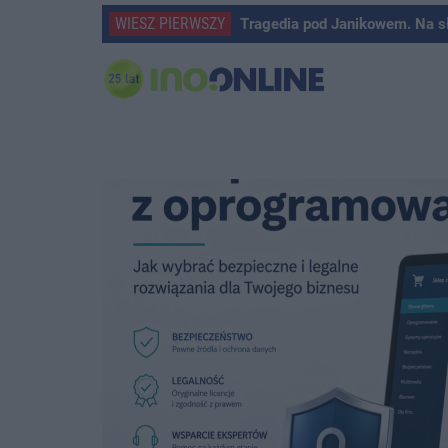
WIESZ PIERWSZY
Tragedia pod Janikowem. Na s