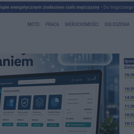
łupie energetycznym znaleziono ciało mężczyzny
• Do tragicznego zdarzenia doszło w 
MOTO
PRACA
NIERUCHOMOŚCI
OGŁOSZENIA
Spons
Zieln
16:3
16:2
14:3
11:3
10:5
10:1