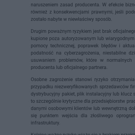
naruszeniem zasad producenta. W efekcie bizne
również z konsekwencjami prawnymi, jeśli podc
zostało nabyte w niewłaściwy sposób.
Drugim poważnym ryzykiem jest brak oficjalnego
kupione poza autoryzowanym lub wiarygodnym 
pomocy technicznej, poprawek błędów i aktual
podatność na cyberzagrożenia, niestabilne d
usuwaniem problemów, które w normalnych 
producenta lub oficjalnego partnera.
Osobne zagrożenie stanowi ryzyko otrzymani
przypadku niezweryfikowanych sprzedawców fir
dystrybucyjny pakiet, plik instalacyjny lub klucz
to szczególnie krytyczne dla przedsiębiorstw p
danymi osobowymi klientów lub wewnętrzną dok
się punktem wejścia dla złośliwego oprogram
infrastruktury.
Kolejne ważne ryzyko wiąże się z brakiem prze