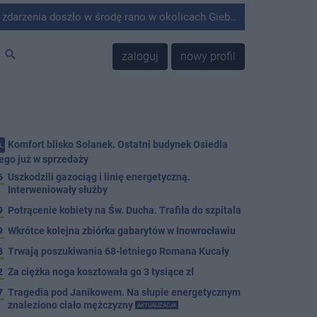
środę rano w okolicach Giebni koło Janikowa. Wówczas na słupie energetycznym odnaleziono ciało mężczyzny.
search
zaloguj
nowy profil
Komfort blisko Solanek. Ostatni budynek Osiedla
.
ego już w sprzedaży
6
Uszkodzili gazociąg i linię energetyczną.
Interweniowały służby
9
Potrącenie kobiety na Św. Ducha. Trafiła do szpitala
9
Wkrótce kolejna zbiórka gabarytów w Inowrocławiu
8
Trwają poszukiwania 68-letniego Romana Kucały
2
Za ciężka noga kosztowała go 3 tysiące zł
7
Tragedia pod Janikowem. Na słupie energetycznym
znaleziono ciało mężczyzny
AKTUALIZACJA