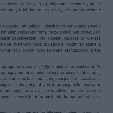
s mierzy się nie tylko z problemami technicznymi, ale
zas audytu lub kontroli okaże się, że oprogramowanie
 wsparcia i aktualizacji. Jeżeli oprogramowanie zostało
kanałem sprzedaży, firma może zostać bez dostępu do
izacji zabezpieczeń. Dla biznesu oznacza to większą
ziałanie systemów oraz dodatkowe koszty związane z
warunkach byłyby rozwiązywane standardowo przez
a oprogramowania z ukrytymi niebezpieczeństwami. W
ma nigdy nie może mieć pełnej pewności, że otrzymany
 są dostarczane bez zmian i ingerencji osób trzecich. Jest
racujących z danymi poufnymi, informacjami finansowymi,
umentacją firmową. Jeden wątpliwy produkt może stać
owania, wycieku informacji lub kompromitacji całej
jrzystych warunków zakupu. Niezweryfikowani sprzedawcy