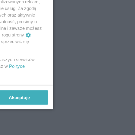
alizowanych reklam,
ie usług. Za zgodą
ych oraz aktywnie
watność, prosimy o
wolna i zawsze możesz
m rogu strony
.
sprzeciwić się
 naszych serwisów
esz w
Polityce
Akceptuję