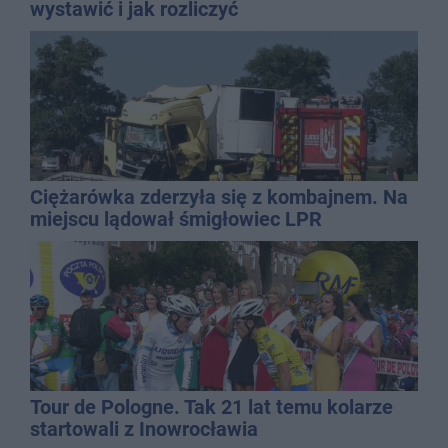
wystawić i jak rozliczyć
Ciężarówka zderzyła się z kombajnem. Na
miejscu lądował śmigłowiec LPR
Tour de Pologne. Tak 21 lat temu kolarze
startowali z Inowrocławia