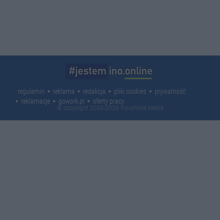
regulamin
reklama
redakcja
pliki cookies
prywatność
reklamacje
gowork.pl
oferty pracy
© copyright 2000-2026 Ino-online Media