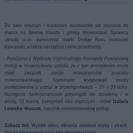
Do serii włamań i kradzieży dochodziło od stycznia do
marca na terenie miasta i gminy Inowrocław. Sprawcy
ukradli m.in. samochód marki Dodge Ram, motocykl
Kawasaki, a także narzędzia i inne przedmioty.
-
Policjanci z Wydziału Kryminalnego Komendy Powiatowej
Policji w Inowrocławiu ustalili, że z tym procederem może
mieć związek dwoje mieszkańców powiatu
inowrocławskiego. Kryminalni wytypowali osoby
podejrzewane o udział w przestępstwach – 31- i 35-latka.
Następnie funkcjonariusze przystąpili do działania i w
środę, 12 marca, zatrzymali obu mężczyzn
- mówi
Izabela
Lewicka-Waszak
, rzecznik inowrocławskiej policji.
Zobacz też:
Wybite okno, ubrania zamiast szyby i strach.
Nasza interwencja przy Skłodowskiej-Curie