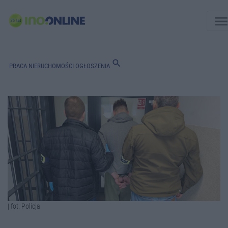
men
search
PRACA
NIERUCHOMOŚCI
OGŁOSZENIA
| fot. Policja