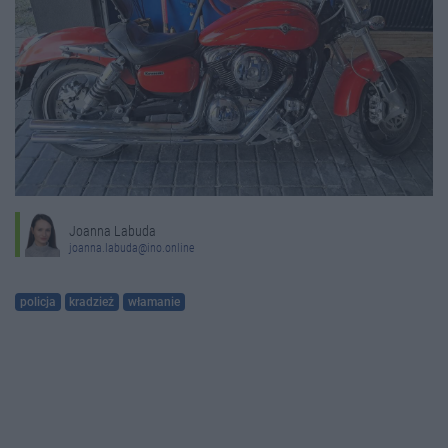
Joanna Labuda
joanna.labuda@ino.online
policja
kradzież
włamanie