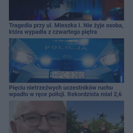
Tragedia przy ul. Mieszka I. Nie żyje osoba,
która wypadła z czwartego piętra
Pięciu nietrzeźwych uczestników ruchu
wpadło w ręce policji. Rekordzista miał 2,6
promila