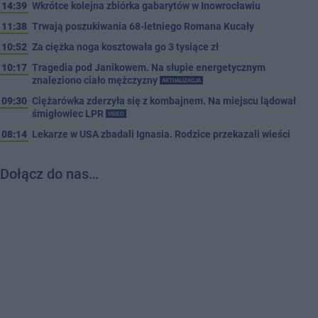
14:39
Wkrótce kolejna zbiórka gabarytów w Inowrocławiu
11:38
Trwają poszukiwania 68-letniego Romana Kucały
10:52
Za ciężka noga kosztowała go 3 tysiące zł
10:17
Tragedia pod Janikowem. Na słupie energetycznym
znaleziono ciało mężczyzny
AKTUALIZACJA
09:30
Ciężarówka zderzyła się z kombajnem. Na miejscu lądował
śmigłowiec LPR
VIDEO
08:14
Lekarze w USA zbadali Ignasia. Rodzice przekazali wieści
Dołącz do nas…