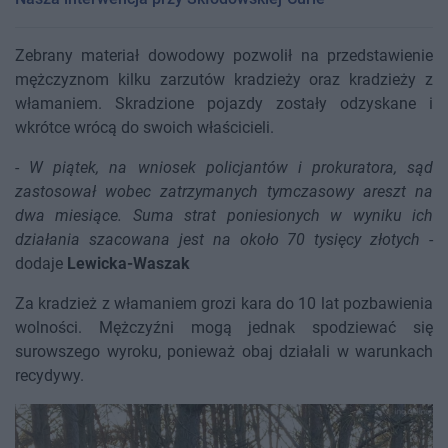
Zebrany materiał dowodowy pozwolił na przedstawienie
mężczyznom kilku zarzutów kradzieży oraz kradzieży z
włamaniem. Skradzione pojazdy zostały odzyskane i
wkrótce wrócą do swoich właścicieli.
-
W piątek, na wniosek policjantów i prokuratora, sąd
zastosował wobec zatrzymanych tymczasowy areszt na
dwa miesiące. Suma strat poniesionych w wyniku ich
działania szacowana jest na około 70 tysięcy złotych
-
dodaje
Lewicka-Waszak
Za kradzież z włamaniem grozi kara do 10 lat pozbawienia
wolności. Mężczyźni mogą jednak spodziewać się
surowszego wyroku, ponieważ obaj działali w warunkach
recydywy.