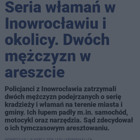
Seria włamań w
Inowrocławiu i
okolicy. Dwóch
mężczyzn w
areszcie
Policjanci z Inowrocławia zatrzymali
dwóch mężczyzn podejrzanych o serię
kradzieży i włamań na terenie miasta i
gminy. Ich łupem padły m.in. samochód,
motocykl oraz narzędzia. Sąd zdecydował
o ich tymczasowym aresztowaniu.
INOWROCŁAW
|
16 MARCA 2026 13:54
|
KRYMINAŁKI
|