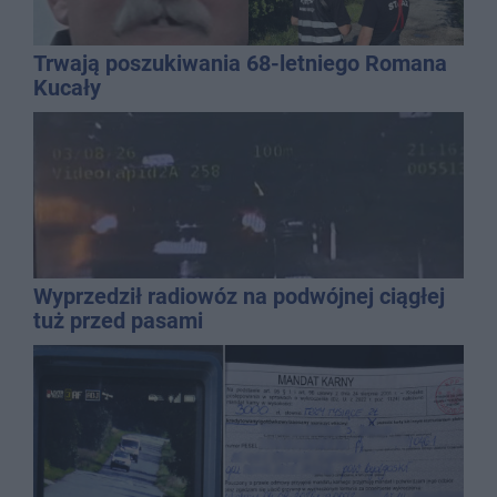
Trwają poszukiwania 68-letniego Romana
Kucały
Wyprzedził radiowóz na podwójnej ciągłej
tuż przed pasami