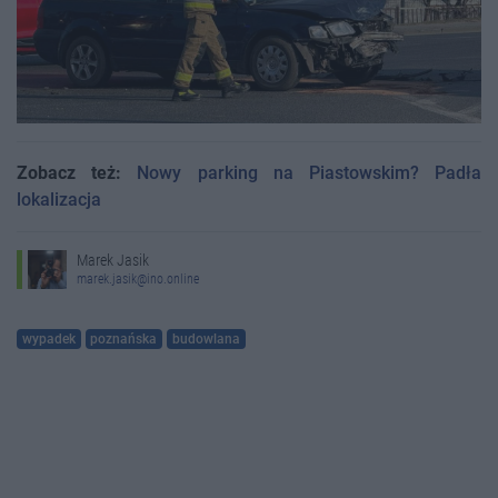
Zobacz też:
Nowy parking na Piastowskim? Padła
lokalizacja
Marek Jasik
marek.jasik@ino.online
wypadek
poznańska
budowlana