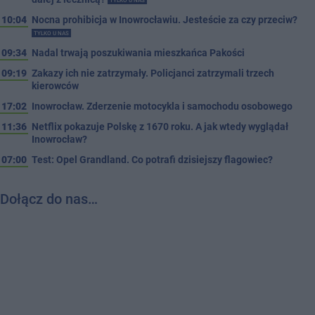
TYLKO U NAS
10:04
Nocna prohibicja w Inowrocławiu. Jesteście za czy przeciw?
TYLKO U NAS
09:34
Nadal trwają poszukiwania mieszkańca Pakości
09:19
Zakazy ich nie zatrzymały. Policjanci zatrzymali trzech
kierowców
17:02
Inowrocław. Zderzenie motocykla i samochodu osobowego
11:36
Netflix pokazuje Polskę z 1670 roku. A jak wtedy wyglądał
Inowrocław?
07:00
Test: Opel Grandland. Co potrafi dzisiejszy flagowiec?
Dołącz do nas…