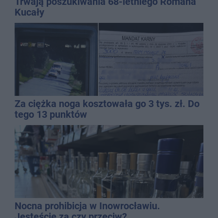
Trwają poszukiwania 68-letniego Romana
Kucały
Za ciężka noga kosztowała go 3 tys. zł. Do
tego 13 punktów
Nocna prohibicja w Inowrocławiu.
Jesteście za czy przeciw?