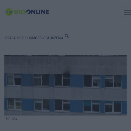
men
search
PRACA
NIERUCHOMOŚCI
OGŁOSZENIA
| fot. MJ