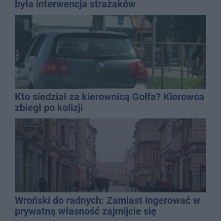
była interwencja strażaków
Kto siedział za kierownicą Golfa? Kierowca
zbiegł po kolizji
Wroński do radnych: Zamiast ingerować w
prywatną własność zajmijcie się