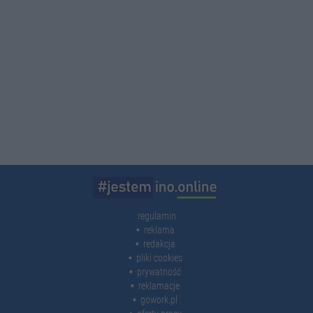
regulamin
reklama
redakcja
pliki cookies
prywatność
reklamacje
gowork.pl