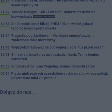
22:14
Tragedia przy ul. Mieszka I. Nie żyje osoba, która wypadła z
czwartego piętra
21:22
Tour de Pologne. Tak 21 lat temu kolarze startowali z
Inowrocławia
PROSTO Z ARCHIWUM
12:53
Dni Pakości coraz bliżej. ENEJ i Dżem wśród gwiazd
tegorocznego święta miasta
12:14
Tragedia pod Janikowem. Na słupie energetycznym
znaleziono ciało mężczyzny
11:43
Wyprzedził radiowóz na podwójnej ciągłej tuż przed pasami
10:08
Silny wiatr łamał drzewa i uszkodził dach. To nie koniec
ostrzeżeń
10:03
Autobusy wróciły na Cegielną. Koniec remontu zatok
09:54
Pięciu nietrzeźwych uczestników ruchu wpadło w ręce policji.
Rekordzista miał 2,6 promila
Dołącz do nas…