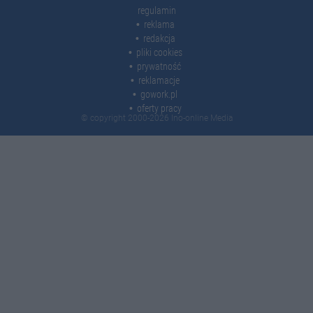
regulamin
reklama
redakcja
pliki cookies
prywatność
reklamacje
gowork.pl
oferty pracy
© copyright 2000-2026 Ino-online Media