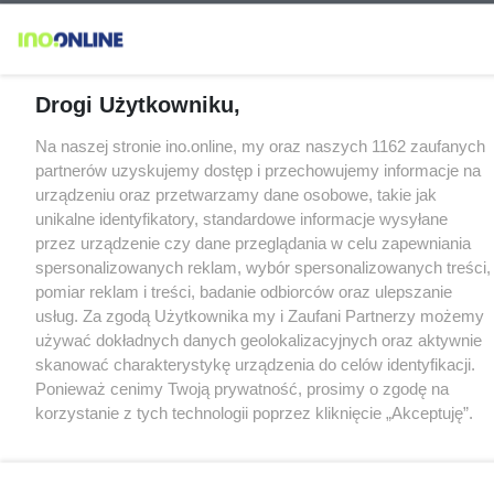
Drogi Użytkowniku,
Na naszej stronie ino.online, my oraz naszych 1162 zaufanych
partnerów uzyskujemy dostęp i przechowujemy informacje na
urządzeniu oraz przetwarzamy dane osobowe, takie jak
unikalne identyfikatory, standardowe informacje wysyłane
przez urządzenie czy dane przeglądania w celu zapewniania
spersonalizowanych reklam, wybór spersonalizowanych treści,
pomiar reklam i treści, badanie odbiorców oraz ulepszanie
usług. Za zgodą Użytkownika my i Zaufani Partnerzy możemy
używać dokładnych danych geolokalizacyjnych oraz aktywnie
skanować charakterystykę urządzenia do celów identyfikacji.
Ponieważ cenimy Twoją prywatność, prosimy o zgodę na
korzystanie z tych technologii poprzez kliknięcie „Akceptuję”.
Zgoda jest dobrowolna i zawsze możesz ją zmienić/wycofać
klikając przycisk ustawień prywatności znajdujący się w lewym
dolnym rogu strony
. Niektóre rodzaje przetwarzania danych