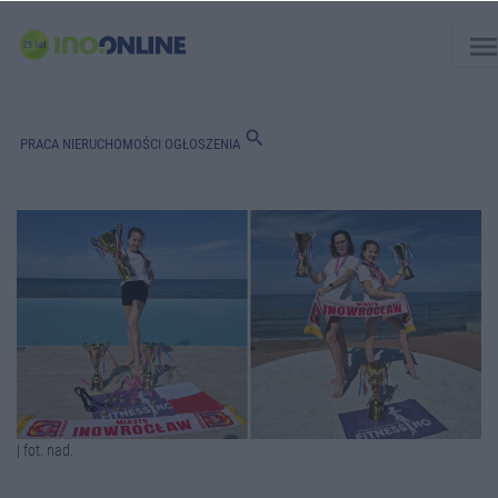
men
search
PRACA
NIERUCHOMOŚCI
OGŁOSZENIA
| fot. nad.