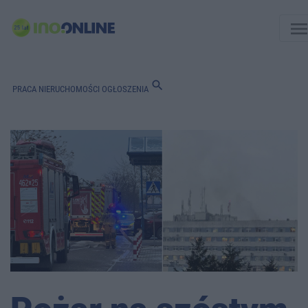
men
search
PRACA
NIERUCHOMOŚCI
OGŁOSZENIA