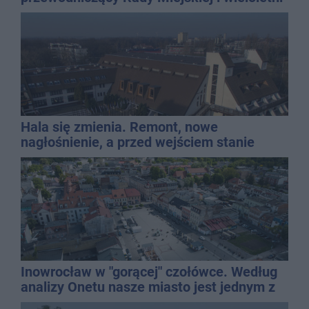
dyrektor SP 14
Hala się zmienia. Remont, nowe
nagłośnienie, a przed wejściem stanie
QEMETICA ARENA
Inowrocław w "gorącej" czołówce. Według
analizy Onetu nasze miasto jest jednym z
najbardziej narażonych na upały