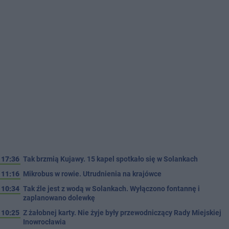
17:36
Tak brzmią Kujawy. 15 kapel spotkało się w Solankach
11:16
Mikrobus w rowie. Utrudnienia na krajówce
10:34
Tak źle jest z wodą w Solankach. Wyłączono fontannę i
zaplanowano dolewkę
10:25
Z żałobnej karty. Nie żyje były przewodniczący Rady Miejskiej
Inowrocławia