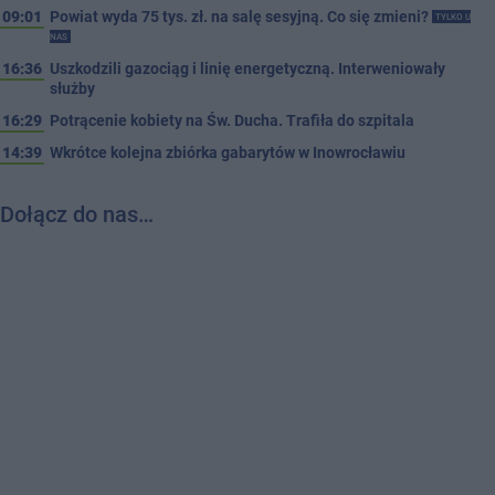
09:01
Powiat wyda 75 tys. zł. na salę sesyjną. Co się zmieni?
TYLKO U
NAS
16:36
Uszkodzili gazociąg i linię energetyczną. Interweniowały
służby
16:29
Potrącenie kobiety na Św. Ducha. Trafiła do szpitala
14:39
Wkrótce kolejna zbiórka gabarytów w Inowrocławiu
Dołącz do nas…