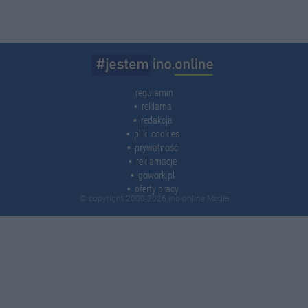
regulamin
reklama
redakcja
pliki cookies
prywatność
reklamacje
gowork.pl
oferty pracy
© copyright 2000-2026 Ino-online Media