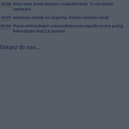
10:08
Silny wiatr łamał drzewa i uszkodził dach. To nie koniec
ostrzeżeń
10:03
Autobusy wróciły na Cegielną. Koniec remontu zatok
09:54
Pięciu nietrzeźwych uczestników ruchu wpadło w ręce policji.
Rekordzista miał 2,6 promila
Dołącz do nas…