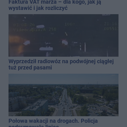
Faktura VAT marża – dla kogo, jak ją
wystawić i jak rozliczyć
Wyprzedził radiowóz na podwójnej ciągłej
tuż przed pasami
Połowa wakacji na drogach. Policja
podsumowała lipiec