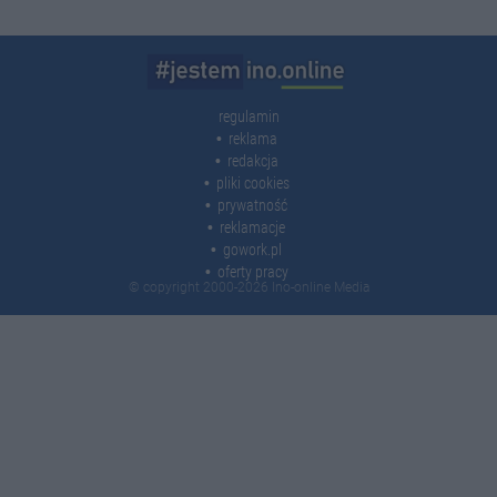
regulamin
reklama
redakcja
pliki cookies
prywatność
reklamacje
gowork.pl
oferty pracy
© copyright 2000-2026 Ino-online Media