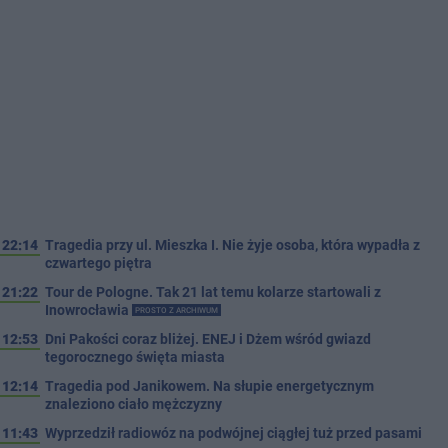
22:14
Tragedia przy ul. Mieszka I. Nie żyje osoba, która wypadła z
czwartego piętra
21:22
Tour de Pologne. Tak 21 lat temu kolarze startowali z
Inowrocławia
PROSTO Z ARCHIWUM
12:53
Dni Pakości coraz bliżej. ENEJ i Dżem wśród gwiazd
tegorocznego święta miasta
12:14
Tragedia pod Janikowem. Na słupie energetycznym
znaleziono ciało mężczyzny
11:43
Wyprzedził radiowóz na podwójnej ciągłej tuż przed pasami