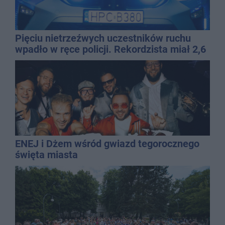
Pięciu nietrzeźwych uczestników ruchu
wpadło w ręce policji. Rekordzista miał 2,6
promila
ENEJ i Dżem wśród gwiazd tegorocznego
święta miasta