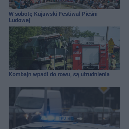
W sobotę Kujawski Festiwal Pieśni
Ludowej
Kombajn wpadł do rowu, są utrudnienia