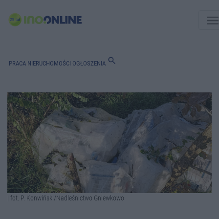
men
search
PRACA
NIERUCHOMOŚCI
OGŁOSZENIA
| fot. P. Konwiński/Nadleśnictwo Gniewkowo