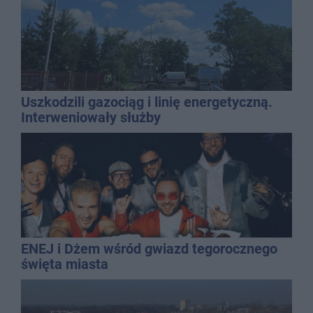
Uszkodzili gazociąg i linię energetyczną.
Interweniowały służby
ENEJ i Dżem wśród gwiazd tegorocznego
święta miasta