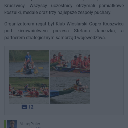
Kruszwicy. Wszyscy uczestnicy otrzymali pamiatkowe
koszulki, medale oraz trzy najlepsze zespoły puchary.
Organizatorem regat był Klub Wioslarski Gopło Kruszwica
pod kierownictwem prezesa Stefana Janeczka, a
partnerem strategicznym samorząd województwa.
photo_size_select_actual
12
Maciej Piątek