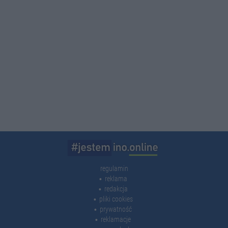
regulamin
reklama
redakcja
pliki cookies
prywatność
reklamacje