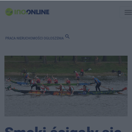
men
search
PRACA
NIERUCHOMOŚCI
OGŁOSZENIA