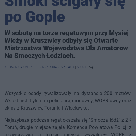
Smoki ścigały się
po Gople
W sobotę na torze regatowym przy Mysiej
Wieży w Kruszwicy odbyły się Otwarte
Mistrzostwa Województwa Dla Amatorów
Na Smoczych Łodziach.
KRUSZWICA.ONLINE
|
13 WRZEŚNIA 2025 14:05
|
SPORT
|
Wszystkie osady rywalizowały na dystansie 200 metrów.
Wśród nich byli m.in policjanci, drogowcy, WOPR-owcy oraz
ekipy z Kruszwicy, Torunia i Włocławka.
Najszybsza podczas regat okazała się "Smocza łódź" z ZK
Toruń, drugie miejsce zajęła Komenda Powiatowa Policji z
Inowrocławia, a trzecie miejsce wywalczył WOPR z