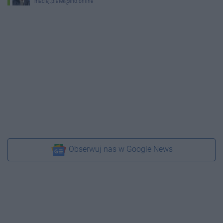
maciej.piatek@ino.online
Obserwuj nas w Google News