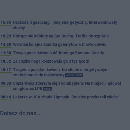
16:36
Uszkodzili gazociąg i linię energetyczną. Interweniowały
służby
16:29
Potrącenie kobiety na Św. Ducha. Trafiła do szpitala
14:39
Wkrótce kolejna zbiórka gabarytów w Inowrocławiu
11:38
Trwają poszukiwania 68-letniego Romana Kucały
10:52
Za ciężka noga kosztowała go 3 tysiące zł
10:17
Tragedia pod Janikowem. Na słupie energetycznym
znaleziono ciało mężczyzny
AKTUALIZACJA
09:30
Ciężarówka zderzyła się z kombajnem. Na miejscu lądował
śmigłowiec LPR
VIDEO
08:14
Lekarze w USA zbadali Ignasia. Rodzice przekazali wieści
Dołącz do nas…