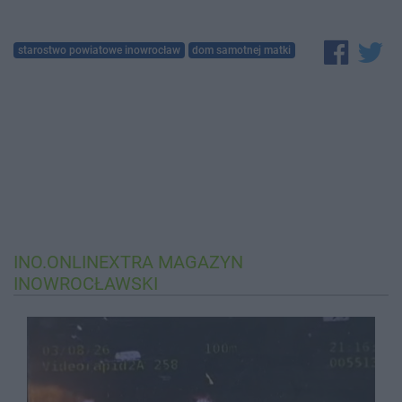
starostwo powiatowe inowrocław
dom samotnej matki
INO.ONLINEXTRA
MAGAZYN
INOWROCŁAWSKI