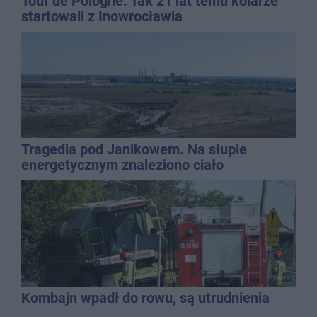
Tour de Pologne. Tak 21 lat temu kolarze
startowali z Inowrocławia
Tragedia pod Janikowem. Na słupie
energetycznym znaleziono ciało
mężczyzny
Kombajn wpadł do rowu, są utrudnienia