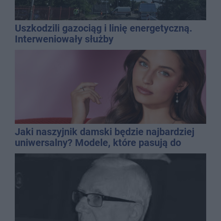
Uszkodzili gazociąg i linię energetyczną.
Interweniowały służby
Jaki naszyjnik damski będzie najbardziej
uniwersalny? Modele, które pasują do
wielu stylizacji