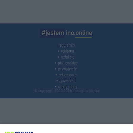
regulamin
reklama
redakcja
pliki cookies
prywatność
reklamacje
gowork.pl
oferty pracy
© copyright 2000-2026 Ino-online Media