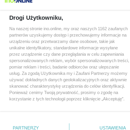
Drogi Użytkowniku,
Na naszej stronie ino.online, my oraz naszych 1162 zaufanych
partnerów uzyskujemy dostęp i przechowujemy informacje na
urządzeniu oraz przetwarzamy dane osobowe, takie jak
unikalne identyfikatory, standardowe informacje wysyłane
przez urządzenie czy dane przeglądania w celu zapewniania
spersonalizowanych reklam, wybór spersonalizowanych treści,
pomiar reklam i treści, badanie odbiorców oraz ulepszanie
usług. Za zgodą Użytkownika my i Zaufani Partnerzy możemy
używać dokładnych danych geolokalizacyjnych oraz aktywnie
skanować charakterystykę urządzenia do celów identyfikacji.
Ponieważ cenimy Twoją prywatność, prosimy o zgodę na
korzystanie z tych technologii poprzez kliknięcie „Akceptuję”.
Zgoda jest dobrowolna i zawsze możesz ją zmienić/wycofać
klikając przycisk ustawień prywatności znajdujący się w lewym
dolnym rogu strony
. Niektóre rodzaje przetwarzania danych
nie wymagają zgody użytkownika, ale masz prawo sprzeciwić
PARTNERZY
USTAWIENIA