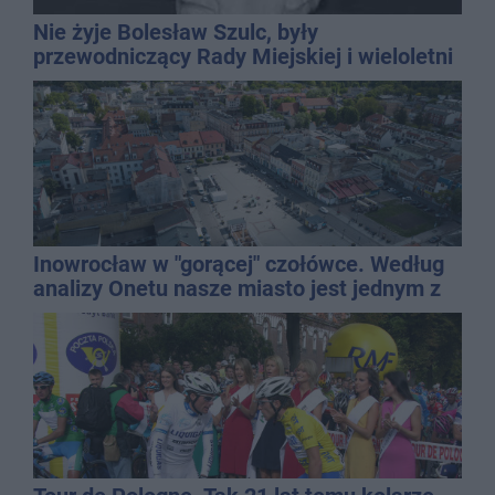
Nie żyje Bolesław Szulc, były
przewodniczący Rady Miejskiej i wieloletni
dyrektor SP 14
Inowrocław w "gorącej" czołówce. Według
analizy Onetu nasze miasto jest jednym z
najbardziej narażonych na upały