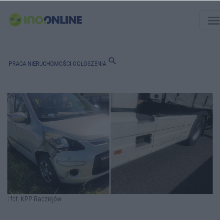
men
search
PRACA
NIERUCHOMOŚCI
OGŁOSZENIA
| fot. KPP Radziejów