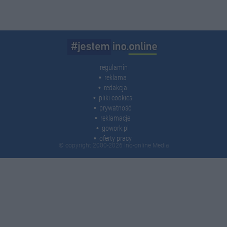
regulamin
reklama
redakcja
pliki cookies
prywatność
reklamacje
gowork.pl
oferty pracy
© copyright 2000-2026 Ino-online Media