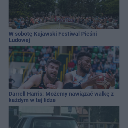
W sobotę Kujawski Festiwal Pieśni
Ludowej
Darrell Harris: Możemy nawiązać walkę z
każdym w tej lidze