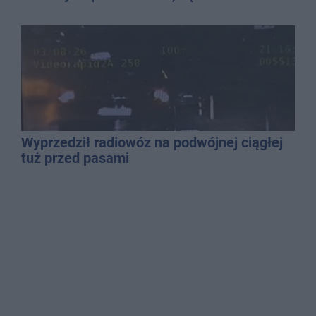
Wyprzedził radiowóz na podwójnej ciągłej
tuż przed pasami