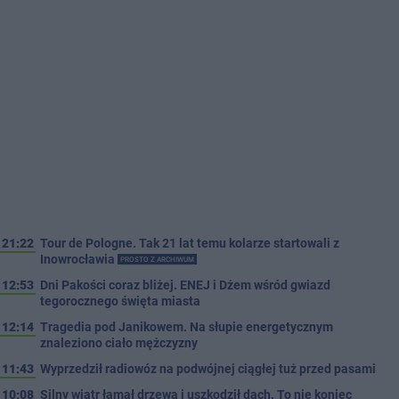
21:22
Tour de Pologne. Tak 21 lat temu kolarze startowali z
Inowrocławia
PROSTO Z ARCHIWUM
12:53
Dni Pakości coraz bliżej. ENEJ i Dżem wśród gwiazd
tegorocznego święta miasta
12:14
Tragedia pod Janikowem. Na słupie energetycznym
znaleziono ciało mężczyzny
11:43
Wyprzedził radiowóz na podwójnej ciągłej tuż przed pasami
10:08
Silny wiatr łamał drzewa i uszkodził dach. To nie koniec