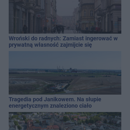
Wroński do radnych: Zamiast ingerować w
prywatną własność zajmijcie się
gospodarką
Tragedia pod Janikowem. Na słupie
energetycznym znaleziono ciało
mężczyzny