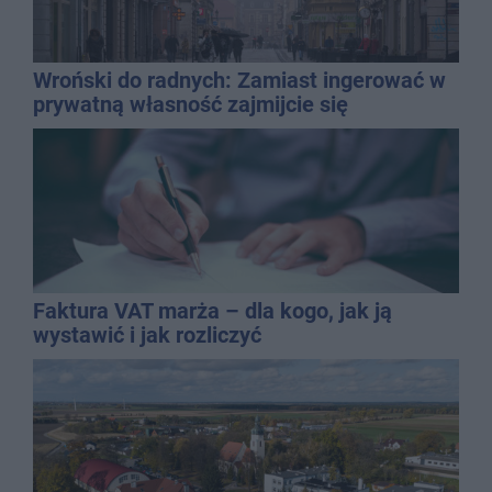
Wroński do radnych: Zamiast ingerować w
prywatną własność zajmijcie się
gospodarką
Faktura VAT marża – dla kogo, jak ją
wystawić i jak rozliczyć