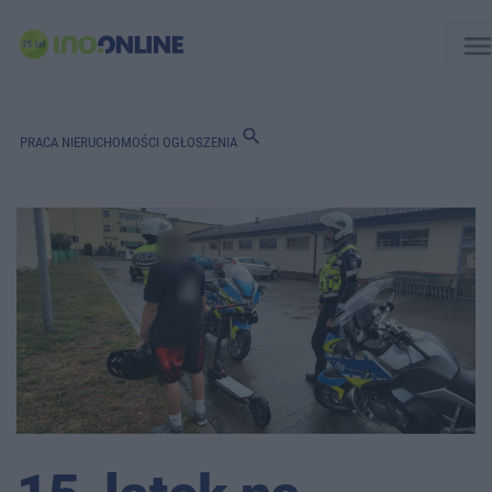
men
search
PRACA
NIERUCHOMOŚCI
OGŁOSZENIA