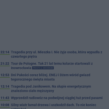
22:14
Tragedia przy ul. Mieszka I. Nie żyje osoba, która wypadła z
czwartego piętra
21:22
Tour de Pologne. Tak 21 lat temu kolarze startowali z
Inowrocławia
PROSTO Z ARCHIWUM
12:53
Dni Pakości coraz bliżej. ENEJ i Dżem wśród gwiazd
tegorocznego święta miasta
12:14
Tragedia pod Janikowem. Na słupie energetycznym
znaleziono ciało mężczyzny
11:43
Wyprzedził radiowóz na podwójnej ciągłej tuż przed pasami
10:08
Silny wiatr łamał drzewa i uszkodził dach. To nie koniec