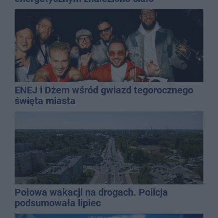
mężczyzny
ENEJ i Dżem wśród gwiazd tegorocznego
święta miasta
Połowa wakacji na drogach. Policja
podsumowała lipiec