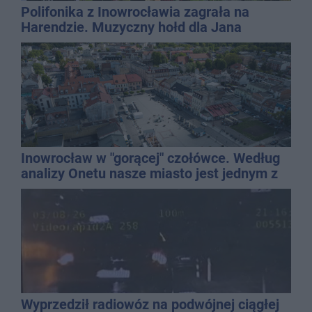
Polifonika z Inowrocławia zagrała na
Harendzie. Muzyczny hołd dla Jana
Kasprowicza
Inowrocław w "gorącej" czołówce. Według
analizy Onetu nasze miasto jest jednym z
najbardziej narażonych na upały
Wyprzedził radiowóz na podwójnej ciągłej