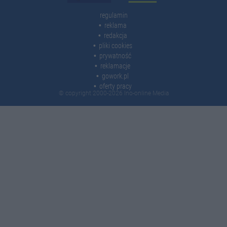
regulamin
reklama
redakcja
pliki cookies
prywatność
reklamacje
gowork.pl
oferty pracy
© copyright 2000-2026 Ino-online Media