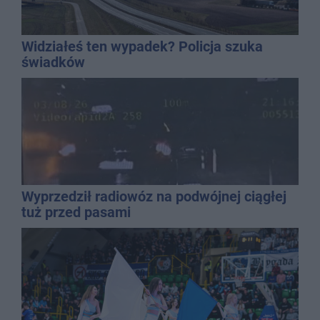
Widziałeś ten wypadek? Policja szuka
świadków
Wyprzedził radiowóz na podwójnej ciągłej
tuż przed pasami