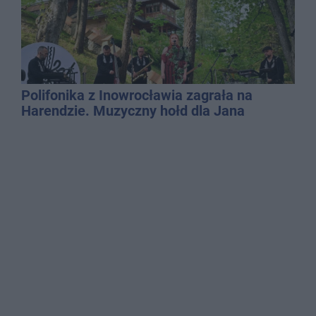
Polifonika z Inowrocławia zagrała na
Harendzie. Muzyczny hołd dla Jana
Kasprowicza