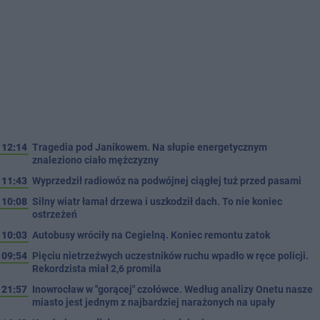
12:14
Tragedia pod Janikowem. Na słupie energetycznym
znaleziono ciało mężczyzny
11:43
Wyprzedził radiowóz na podwójnej ciągłej tuż przed pasami
10:08
Silny wiatr łamał drzewa i uszkodził dach. To nie koniec
ostrzeżeń
10:03
Autobusy wróciły na Cegielną. Koniec remontu zatok
09:54
Pięciu nietrzeźwych uczestników ruchu wpadło w ręce policji.
Rekordzista miał 2,6 promila
21:57
Inowrocław w "gorącej" czołówce. Według analizy Onetu nasze
miasto jest jednym z najbardziej narażonych na upały