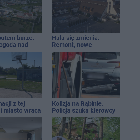
 potem burze.
Hala się zmienia.
ogoda nad
Remont, nowe
regionem
nagłośnienie, a przed
wejściem stanie
QEMETICA ARENA
acji z tej
Kolizja na Rąbinie.
ji miasto wraca
Policja szuka kierowcy
u
Golfa