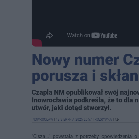
Nowy numer Cz
porusza i skłan
Czapla NM opublikował swój najnow
Inowrocławia podkreśla, że to dla n
utwór, jaki dotąd stworzył.
INOWROCŁAW
|
13 SIERPNIA 2025 20:57
|
ROZRYWKA
|
"Cisza..." powstała z potrzeby opowiedzenia o