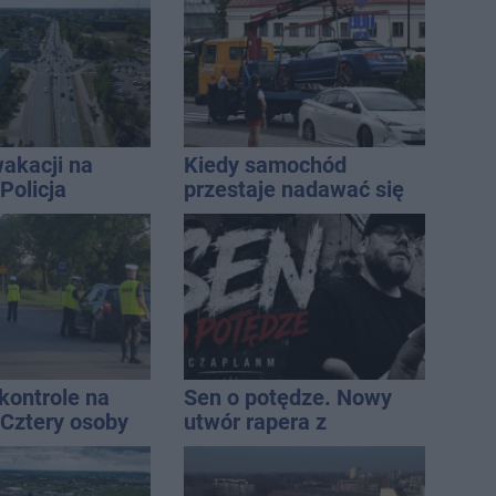
miasto jest jednym z
najbardziej narażonych
na upały
akacji na
Kiedy samochód
Policja
przestaje nadawać się
ała lipiec
do sprzedaży, a zaczyna
kwalifikować się do
kasacji?
ontrole na
Sen o potędze. Nowy
 Cztery osoby
utwór rapera z
ły po alkoholu
Inowrocławia przeciwko
uzależnieniom