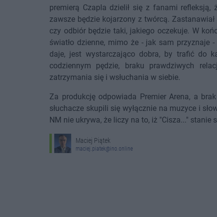
premierą Czapla dzielił się z fanami refleksją,
zawsze będzie kojarzony z twórcą. Zastanawiał
czy odbiór będzie taki, jakiego oczekuje. W końc
światło dzienne, mimo że - jak sam przyznaje -
daje, jest wystarczająco dobra, by trafić do
codziennym pędzie, braku prawdziwych rela
zatrzymania się i wsłuchania w siebie.
Za produkcję odpowiada Premier Arena, a brak 
słuchacze skupili się wyłącznie na muzyce i sł
NM nie ukrywa, że liczy na to, iż "Cisza..." stani
Maciej Piątek
maciej.piatek@ino.online