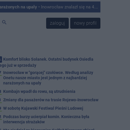
narażonych na upały
• Inowrocław znalazł się na 4. miejscu w Polsce w rankingu miast najbardziej podatnych na skutki upałów. Tak wynika z analizy przygotowanej przez Onet, który opracował autorski Indeks Podatności na Upały na podstawie danych satelitarnych, informacji o zabudowie, ilości zieleni oraz struktury mieszkańców.
search
zaloguj
nowy profil
Komfort blisko Solanek. Ostatni budynek Osiedla
.
ego już w sprzedaży
7
Inowrocław w "gorącej" czołówce. Według analizy
Onetu nasze miasto jest jednym z najbardziej
narażonych na upały
3
Kombajn wpadł do rowu, są utrudnienia
1
Zmiany dla pasażerów na trasie Rojewo-Inowrocław
9
W sobotę Kujawski Festiwal Pieśni Ludowej
2
Podczas burzy ucierpiał komin. Konieczna była
interwencja strażaków