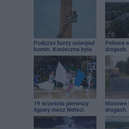
ciągnika
[akt.]
Podczas burzy ucierpiał
Połowa w
komin. Konieczna była
drogach. 
interwencja strażaków
podsumow
19 września pierwszy
Masowe k
ligowy mecz Noteci.
drogach.
Znamy cały terminarz
prowadzi