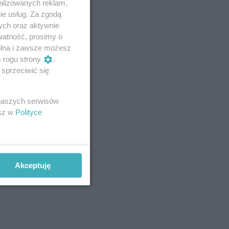
alizowanych reklam,
ie usług. Za zgodą
ych oraz aktywnie
watność, prosimy o
wolna i zawsze możesz
m rogu strony
.
sprzeciwić się
 naszych serwisów
esz w
Polityce
Akceptuję