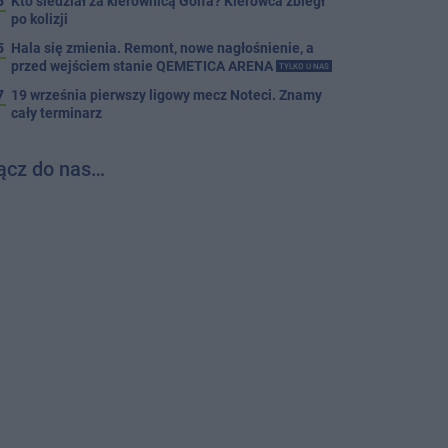
5
Kto siedział za kierownicą Golfa? Kierowca zbiegł
po kolizji
5
Hala się zmienia. Remont, nowe nagłośnienie, a
przed wejściem stanie QEMETICA ARENA
TYLKO U NAS
7
19 września pierwszy ligowy mecz Noteci. Znamy
cały terminarz
ącz do nas…