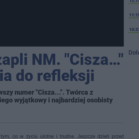
12:1
11:1
10:3
Doł
apli NM. "Cisza…"
ia do refleksji
szy numer "Cisza...". Twórca z
iego wyjątkowy i najbardziej osobisty
 tym, co w życiu ulotne i trudne. Jeszcze dzień przed