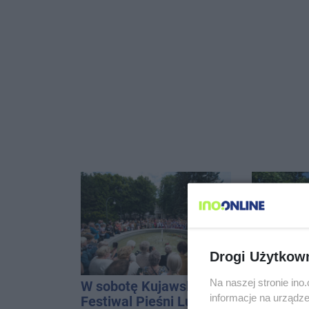
Drogi Użytkow
Na naszej stronie in
W sobotę Kujawski
Miasto w
informacje na urządze
Festiwal Pieśni Ludowej
dlaczego