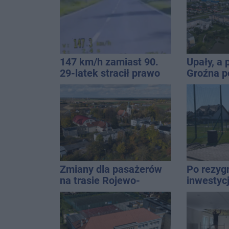
147 km/h zamiast 90.
Upały, a
29-latek stracił prawo
Groźna p
jazdy na trzy miesiące
naszym 
Zmiany dla pasażerów
Po rezygn
na trasie Rojewo-
inwestyc
Inowrocław
do temat