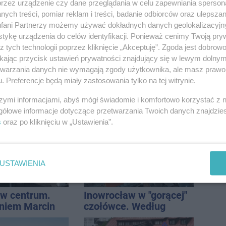
przez urządzenie czy dane przeglądania w celu zapewniania sperson
ach. Radny: To
Ratusz odpowiada
ych treści, pomiar reklam i treści, badanie odbiorców oraz ulepszan
a
fani Partnerzy możemy używać dokładnych danych geolokalizacyjn
tykę urządzenia do celów identyfikacji. Ponieważ cenimy Twoją pry
z tych technologii poprzez kliknięcie „Akceptuję”. Zgoda jest dobro
ikając przycisk ustawień prywatności znajdujący się w lewym dolny
etwarzania danych nie wymagają zgody użytkownika, ale masz prawo 
. Preferencje będą miały zastosowania tylko na tej witrynie.
elper od
Wroński do radnych:
od – czym
Zamiast ingerować w
szymi informacjami, abyś mógł świadomie i komfortowo korzystać z
się na tle
prywatną własność
gółowe informacje dotyczące przetwarzania Twoich danych znajdzi
odeli?
zajmijcie się
s
oraz po kliknięciu w „Ustawienia”.
gospodarką
USTAWIENIA
w centrum.
Inowrocław w "gorącej"
niem Marcin
czołówce. Według
est w błędzie
analizy Onetu nasze