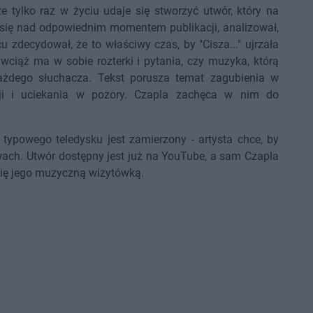
 że tylko raz w życiu udaje się stworzyć utwór, który na
 się nad odpowiednim momentem publikacji, analizował,
u zdecydował, że to właściwy czas, by "Cisza..." ujrzała
 wciąż ma w sobie rozterki i pytania, czy muzyka, którą
 każdego słuchacza. Tekst porusza temat zagubienia w
cji i uciekania w pozory. Czapla zachęca w nim do
typowego teledysku jest zamierzony - artysta chce, by
owach. Utwór dostępny jest już na YouTube, a sam Czapla
e się jego muzyczną wizytówką.