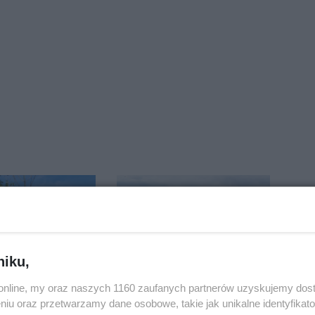
niku,
o.online, my oraz naszych 1160 zaufanych partnerów uzyskujemy dos
yjaśnia,
Dlaczego sauny, a nie
niu oraz przetwarzamy dane osobowe, takie jak unikalne identyfikat
 uschły drzewa
boiska dla dzieci?