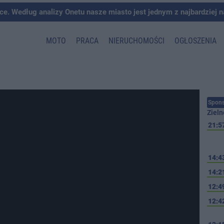
ce. Według analizy Onetu nasze miasto jest jednym z najbardziej 
MOTO
PRACA
NIERUCHOMOŚCI
OGŁOSZENIA
Spons
Zieln
21:5
14:4
14:2
12:4
12:4