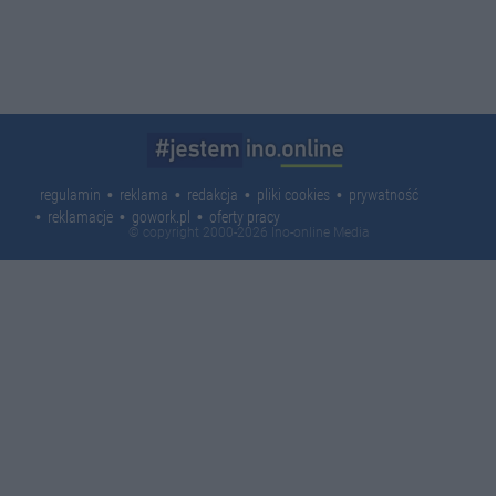
regulamin
reklama
redakcja
pliki cookies
prywatność
reklamacje
gowork.pl
oferty pracy
© copyright 2000-2026 Ino-online Media