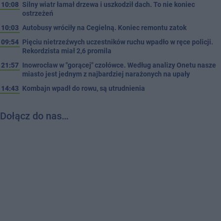
10:08
Silny wiatr łamał drzewa i uszkodził dach. To nie koniec
ostrzeżeń
10:03
Autobusy wróciły na Cegielną. Koniec remontu zatok
09:54
Pięciu nietrzeźwych uczestników ruchu wpadło w ręce policji.
Rekordzista miał 2,6 promila
21:57
Inowrocław w "gorącej" czołówce. Według analizy Onetu nasze
miasto jest jednym z najbardziej narażonych na upały
14:43
Kombajn wpadł do rowu, są utrudnienia
Dołącz do nas…