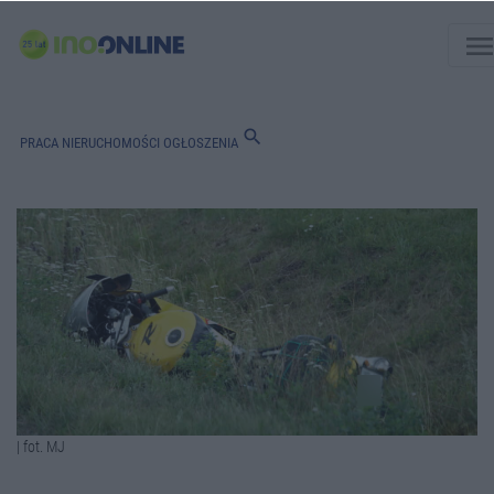
men
search
PRACA
NIERUCHOMOŚCI
OGŁOSZENIA
| fot. MJ