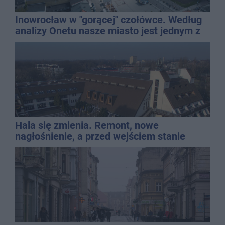
Inowrocław w "gorącej" czołówce. Według
analizy Onetu nasze miasto jest jednym z
najbardziej narażonych na upały
Hala się zmienia. Remont, nowe
nagłośnienie, a przed wejściem stanie
QEMETICA ARENA