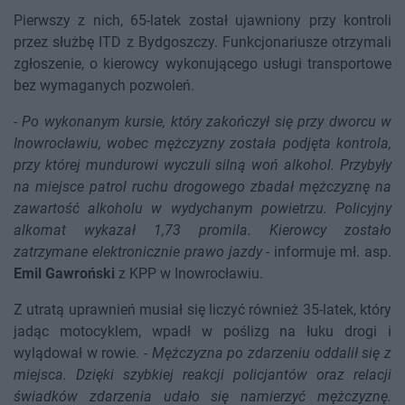
Pierwszy z nich, 65-latek został ujawniony przy kontroli
przez służbę ITD z Bydgoszczy. Funkcjonariusze otrzymali
zgłoszenie, o kierowcy wykonującego usługi transportowe
bez wymaganych pozwoleń.
-
Po wykonanym kursie, który zakończył się przy dworcu w
Inowrocławiu, wobec mężczyzny została podjęta kontrola,
przy której mundurowi wyczuli silną woń alkohol. Przybyły
na miejsce patrol ruchu drogowego zbadał mężczyznę na
zawartość alkoholu w wydychanym powietrzu. Policyjny
alkomat wykazał 1,73 promila. Kierowcy zostało
zatrzymane elektronicznie prawo jazdy
- informuje mł. asp.
Emil Gawroński
z KPP w Inowrocławiu.
Z utratą uprawnień musiał się liczyć również 35-latek, który
jadąc motocyklem, wpadł w poślizg na łuku drogi i
wylądował w rowie. -
Mężczyzna po zdarzeniu oddalił się z
miejsca. Dzięki szybkiej reakcji policjantów oraz relacji
świadków zdarzenia udało się namierzyć mężczyznę.