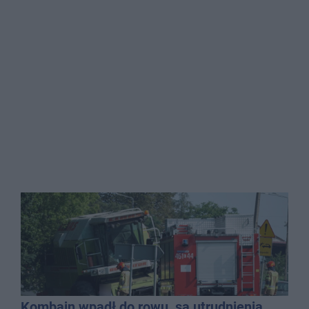
Kombajn wpadł do rowu, są utrudnienia