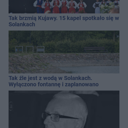
Tak brzmią Kujawy. 15 kapel spotkało się w
Solankach
Tak źle jest z wodą w Solankach.
Wyłączono fontannę i zaplanowano
dolewkę