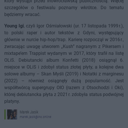
który wystąpi przed inowrocławską publicznością. Więcej
szczegółów o festiwalu poznamy wkrótce. Do tematu
będziemy wracać.
Young Igi
, czyli Igor Ośmiałowski (ur. 17 listopada 1999 r.),
to polski raper i autor tekstów z Gdyni, występujący
głównie w nurcie hip‑hop/trap. Karierę rozpoczął w 2016 r.,
zwracając uwagę utworem „Kush” nagranym z Pikersem i
mixtape’em Trappist wydanym w 2017, który trafił na listę
OLiS. Debiutancki album Konfetti (2018) osiągnął 6.
miejsce w OLiS i zdobył status złotej płyty, a kolejne dwa
solowe albumy – Skan Myśli (2019) i Notatki z marginesu
(2022) – również osiągnęły dużą popularność. Jest
współtwórcą supergrupy OIO (razem z Otsochodzi i Oki),
której debiutancka płyta z 2021 r. zdobyła status podwójnej
platyny.
Marek Jasik
marek.jasik@ino.online