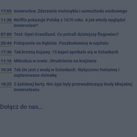
17:02
Inowrocław. Zderzenie motocykla i samochodu osobowego
11:36
Netflix pokazuje Polskę z 1670 roku. A jak wtedy wyglądał
Inowrocław?
07:00
Test: Opel Grandland. Co potrafi dzisiejszy flagowiec?
20:44
Potrącenie na Rąbinie. Poszkodowany w szpitalu
17:36
Tak brzmią Kujawy. 15 kapel spotkało się w Solankach
11:16
Mikrobus w rowie. Utrudnienia na krajówce
10:34
Tak źle jest z wodą w Solankach. Wyłączono fontannę i
zaplanowano dolewkę
10:25
Z żałobnej karty. Nie żyje były przewodniczący Rady Miejskiej
Inowrocławia
Dołącz do nas…