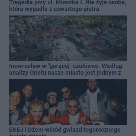
Tragedia przy ul. Mieszka I. Nie żyje osoba,
która wypadła z czwartego piętra
Inowrocław w "gorącej" czołówce. Według
analizy Onetu nasze miasto jest jednym z
najbardziej narażonych na upały
ENEJ i Dżem wśród gwiazd tegorocznego