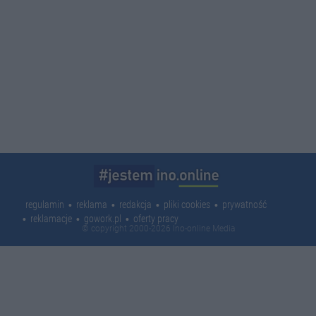
regulamin
reklama
redakcja
pliki cookies
prywatność
reklamacje
gowork.pl
oferty pracy
© copyright 2000-2026 Ino-online Media