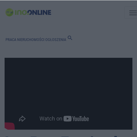
men
search
PRACA
NIERUCHOMOŚCI
OGŁOSZENIA