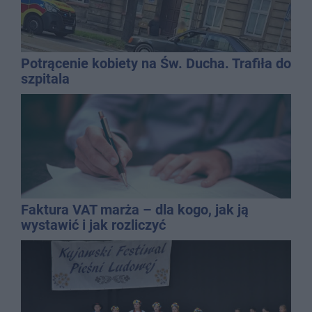
Potrącenie kobiety na Św. Ducha. Trafiła do
szpitala
Faktura VAT marża – dla kogo, jak ją
wystawić i jak rozliczyć