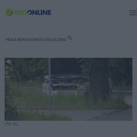
men
search
PRACA
NIERUCHOMOŚCI
OGŁOSZENIA
| fot. MJ