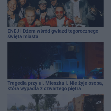
ENEJ i Dżem wśród gwiazd tegorocznego
święta miasta
Tragedia przy ul. Mieszka I. Nie żyje osoba,
która wypadła z czwartego piętra