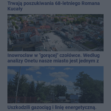
Trwają poszukiwania 68-letniego Romana
Kucały
Inowrocław w "gorącej" czołówce. Według
analizy Onetu nasze miasto jest jednym z
najbardziej narażonych na upały
Uszkodzili gazociąg i linię energetyczną.