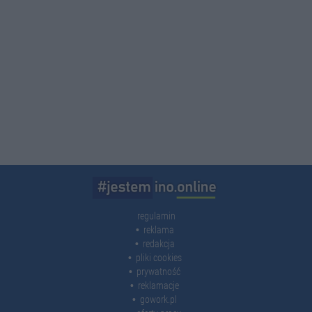
regulamin
reklama
redakcja
pliki cookies
prywatność
reklamacje
gowork.pl