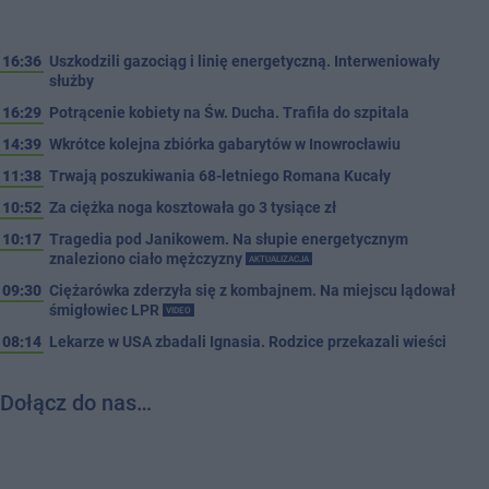
16:36
Uszkodzili gazociąg i linię energetyczną. Interweniowały
służby
16:29
Potrącenie kobiety na Św. Ducha. Trafiła do szpitala
14:39
Wkrótce kolejna zbiórka gabarytów w Inowrocławiu
11:38
Trwają poszukiwania 68-letniego Romana Kucały
10:52
Za ciężka noga kosztowała go 3 tysiące zł
10:17
Tragedia pod Janikowem. Na słupie energetycznym
znaleziono ciało mężczyzny
AKTUALIZACJA
09:30
Ciężarówka zderzyła się z kombajnem. Na miejscu lądował
śmigłowiec LPR
VIDEO
08:14
Lekarze w USA zbadali Ignasia. Rodzice przekazali wieści
Dołącz do nas…