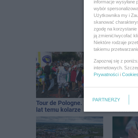
informacje wysyłane 
wybór spersonalizowan
Użytkownika my i Zau
skanować charakterys
zgodę na korzystanie 
ją zmienić/wycofać kl
Niektóre rodzaje prz
takiemu przetwarzaniu
Zapoznaj się z poniż
internetowych. Szcze
Prywatności
i
Cookie
PARTNERZY
Tour de Pologne. Tak 21
Polifonik
lat temu kolarze
Inowrocł
startowali z
Harendzi
Inowrocławia
hołd dla
Kasprow