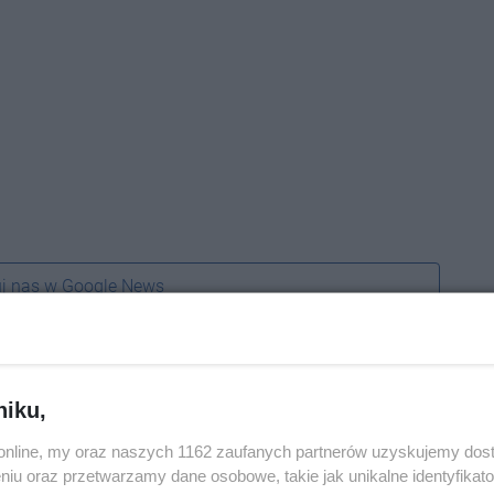
j nas w Google News
niku,
o.online, my oraz naszych 1162 zaufanych partnerów uzyskujemy dos
niu oraz przetwarzamy dane osobowe, takie jak unikalne identyfikat