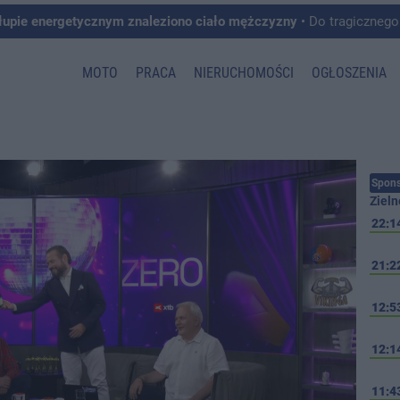
łupie energetycznym znaleziono ciało mężczyzny
• Do tragicznego zdarzenia doszło w 
MOTO
PRACA
NIERUCHOMOŚCI
OGŁOSZENIA
Spons
Zieln
22:1
21:2
12:5
12:1
11:4