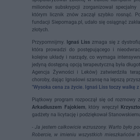
milionów subskrypcji zorganizował specjalny 
którym licznik znów zaczął szybko rosnąć. Po
fundacji Siepomaga.pl, udało się osiągnąć zakł
złotych.
Przypomnijmy.
Ignaś Liss
zmaga się z dystrofi
która prowadzi do postępującego i nieodwra
kolejne układy i narządy, co wymaga intensywn
jedyną dostępną opcją terapeutyczną była długo
Agencja Żywności i Leków) zatwierdziła ter
choroby, dając Ignaśowi szansę na lepszą przyszł
"Wysoka cena za życie. Ignaś Liss toczy walkę z
Piątkowy program rozpoczął się od rozmowy z 
Arkadiuszem Fajokiem
, który wręczył
Krzyszt
gadżety na licytację i podziękował Stanowskie
-
Ja jestem całkowicie wzruszony. Warto było po
Robercie, w imieniu wszystkich mieszkańców Ino