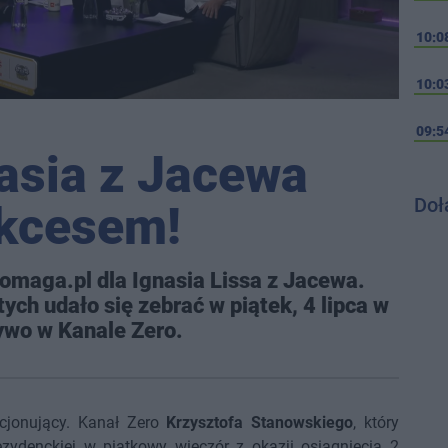
10:0
10:0
09:5
nasia z Jacewa
Doł
kcesem!
omaga.pl dla Ignasia Lissa z Jacewa.
ych udało się zebrać w piątek, 4 lipca w
ywo w Kanale Zero.
ocjonujący. Kanał Zero
Krzysztofa Stanowskiego
, który
zydenckiej w piątkowy wieczór z okazji osiągnięcia 2