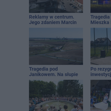
Reklamy w centrum.
Tragedia 
Jego zdaniem Marcin
Mieszka I
Wroński jest w błędzie
osoba, k
[akt.]
czwarteg
Tragedia pod
Po rezygn
Janikowem. Na słupie
inwestyc
energetycznym
do temat
znaleziono ciało
mężczyzny