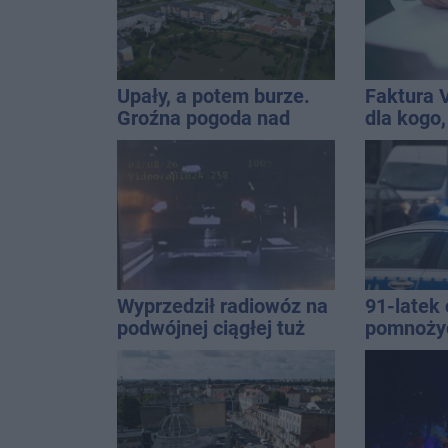
Upały, a potem burze.
Faktura 
Groźna pogoda nad
dla kogo,
naszym regionem
wystawić 
Wyprzedził radiowóz na
91-latek 
podwójnej ciągłej tuż
pomnoży
przed pasami
oszczędno
ponad 10 