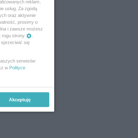
alizowanych reklam,
ie usług. Za zgodą
ych oraz aktywnie
watność, prosimy o
wolna i zawsze możesz
m rogu strony
.
sprzeciwić się
 naszych serwisów
esz w
Polityce
Akceptuję