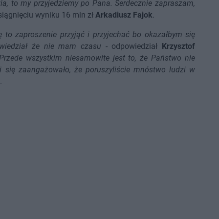
wia, to my przyjedziemy po Pana. Serdecznie zapraszam,
siągnięciu wyniku 16 mln zł
Arkadiusz Fajok
.
ę to zaproszenie przyjąć i przyjechać bo okazałbym się
owiedział że nie mam czasu
- odpowiedział
Krzysztof
 Przede wszystkim niesamowite jest to, że Państwo nie
dzi się zaangażowało, że poruszyliście mnóstwo ludzi w
.