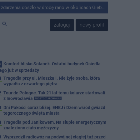
środę rano w okolicach Giebni koło Janikowa. Wówczas na słupie energetycznym odnaleziono ciało mężczyzny.
search
zaloguj
nowy profil
Komfort blisko Solanek. Ostatni budynek Osiedla
.
ego już w sprzedaży
4
Tragedia przy ul. Mieszka I. Nie żyje osoba, która
wypadła z czwartego piętra
2
Tour de Pologne. Tak 21 lat temu kolarze startowali
z Inowrocławia
PROSTO Z ARCHIWUM
3
Dni Pakości coraz bliżej. ENEJ i Dżem wśród gwiazd
tegorocznego święta miasta
4
Tragedia pod Janikowem. Na słupie energetycznym
znaleziono ciało mężczyzny
3
Wyprzedził radiowóz na podwójnej ciągłej tuż przed