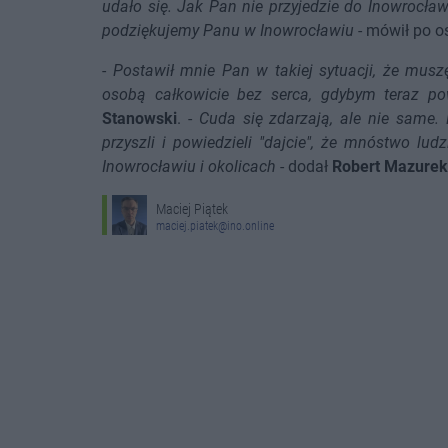
udało się. Jak Pan nie przyjedzie do Inowrocła
podziękujemy Panu w Inowrocławiu
- mówił po o
-
Postawił mnie Pan w takiej sytuacji, że musz
osobą całkowicie bez serca, gdybym teraz p
Stanowski
. -
Cuda się zdarzają, ale nie same.
przyszli i powiedzieli "dajcie", że mnóstwo lu
Inowrocławiu i okolicach
- dodał
Robert Mazurek
Maciej Piątek
maciej.piatek@ino.online