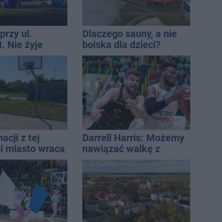
przy ul.
Dlaczego sauny, a nie
. Nie żyje
boiska dla dzieci?
tóra wypadła z
Ratusz odpowiada
o piętra
acji z tej
Darrell Harris: Możemy
ji miasto wraca
nawiązać walkę z
u
każdym w tej lidze