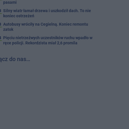
pasami
8
Silny wiatr łamał drzewa i uszkodził dach. To nie
koniec ostrzeżeń
3
Autobusy wróciły na Cegielną. Koniec remontu
zatok
4
Pięciu nietrzeźwych uczestników ruchu wpadło w
ręce policji. Rekordzista miał 2,6 promila
ącz do nas…