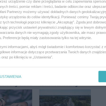
przez urządzenie czy dane przeglądania w celu zapewniania sperson
ych treści, pomiar reklam i treści, badanie odbiorców oraz ulepszan
fani Partnerzy możemy używać dokładnych danych geolokalizacyjn
tykę urządzenia do celów identyfikacji. Ponieważ cenimy Twoją pry
z tych technologii poprzez kliknięcie „Akceptuję”. Zgoda jest dobro
ikając przycisk ustawień prywatności znajdujący się w lewym dolny
etwarzania danych nie wymagają zgody użytkownika, ale masz prawo 
. Preferencje będą miały zastosowania tylko na tej witrynie.
szymi informacjami, abyś mógł świadomie i komfortowo korzystać z
gółowe informacje dotyczące przetwarzania Twoich danych znajdzi
s
oraz po kliknięciu w „Ustawienia”.
USTAWIENIA
a z
Inowrocław w "gorącej"
awia zagrała na
czołówce. Według
e. Muzyczny
analizy Onetu nasze
 Jana
miasto jest jednym z
icza
najbardziej narażonych
na upały