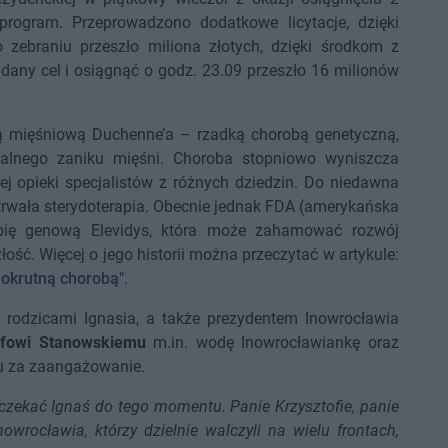
program. Przeprowadzono dodatkowe licytacje, dzięki
 zebraniu przeszło miliona złotych, dzięki środkom z
adany cel i osiągnąć o godz. 23.09 przeszło 16 milionów
ą mięśniową Duchenne’a – rzadką chorobą genetyczną,
calnego zaniku mięśni. Choroba stopniowo wyniszcza
ej opieki specjalistów z różnych dziedzin. Do niedawna
trwała sterydoterapia. Obecnie jednak FDA (amerykańska
apię genową Elevidys, która może zahamować rozwój
ość. Więcej o jego historii można przeczytać w artykule:
 okrutną chorobą"
.
rodzicami Ignasia, a także prezydentem Inowrocławia
ofowi Stanowskiemu
m.in. wodę Inowrocławiankę oraz
mu za zaangażowanie.
czekać Ignaś do tego momentu. Panie Krzysztofie, panie
wrocławia, którzy dzielnie walczyli na wielu frontach,