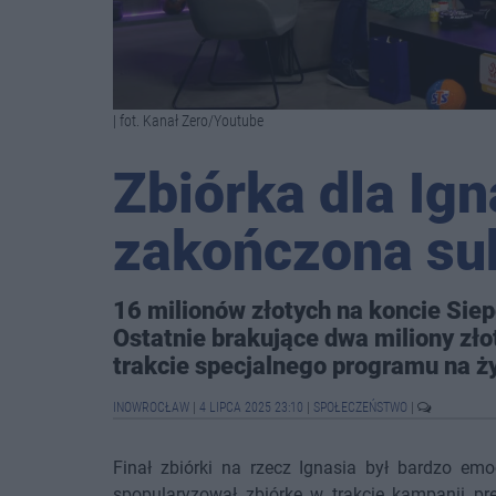
| fot. Kanał Zero/Youtube
Zbiórka dla Ig
zakończona su
16 milionów złotych na koncie Siep
Ostatnie brakujące dwa miliony złot
trakcie specjalnego programu na ż
INOWROCŁAW
|
4 LIPCA 2025 23:10
|
SPOŁECZEŃSTWO
|
Finał zbiórki na rzecz Ignasia był bardzo em
spopularyzował zbiórkę w trakcie kampanii pre