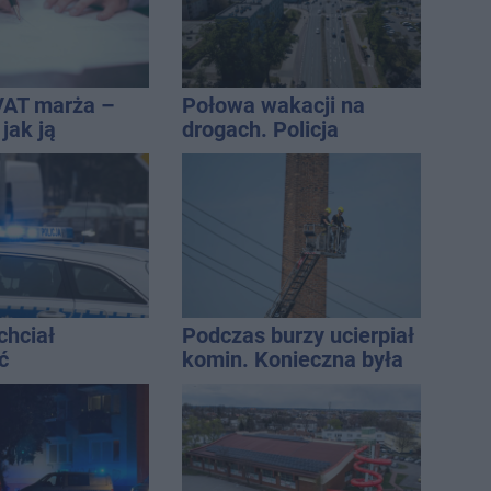
VAT marża –
Połowa wakacji na
 jak ją
drogach. Policja
i jak rozliczyć
podsumowała lipiec
chciał
Podczas burzy ucierpiał
ć
komin. Konieczna była
ści. Stracił
interwencja strażaków
tys. zł