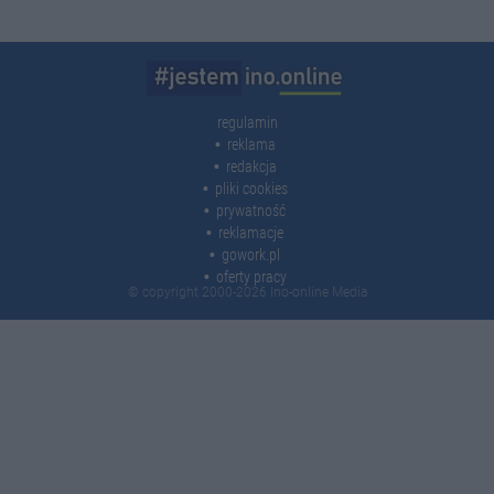
regulamin
reklama
redakcja
pliki cookies
prywatność
reklamacje
gowork.pl
oferty pracy
© copyright 2000-2026 Ino-online Media