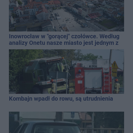
Inowrocław w "gorącej" czołówce. Według
analizy Onetu nasze miasto jest jednym z
najbardziej narażonych na upały
Kombajn wpadł do rowu, są utrudnienia