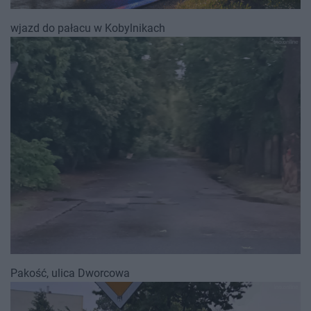
wjazd do pałacu w Kobylnikach
Pakość, ulica Dworcowa