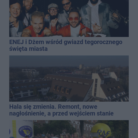
ENEJ i Dżem wśród gwiazd tegorocznego
święta miasta
Hala się zmienia. Remont, nowe
nagłośnienie, a przed wejściem stanie
QEMETICA ARENA