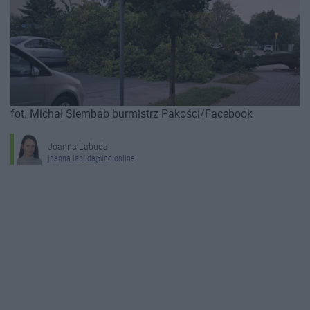
fot. Michał Siembab burmistrz Pakości/Facebook
Joanna Labuda
joanna.labuda@ino.online