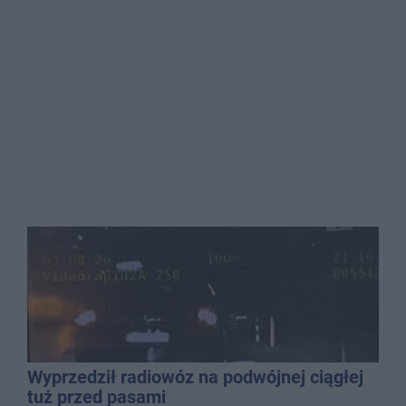
Wyprzedził radiowóz na podwójnej ciągłej
tuż przed pasami