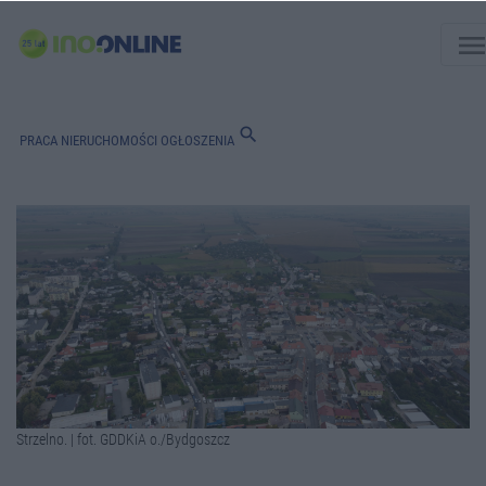
men
search
PRACA
NIERUCHOMOŚCI
OGŁOSZENIA
Strzelno. | fot. GDDKiA o./Bydgoszcz