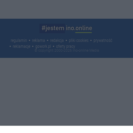
regulamin
reklama
redakcja
pliki cookies
prywatność
reklamacje
gowork.pl
oferty pracy
© copyright 2000-2026 Ino-online Media