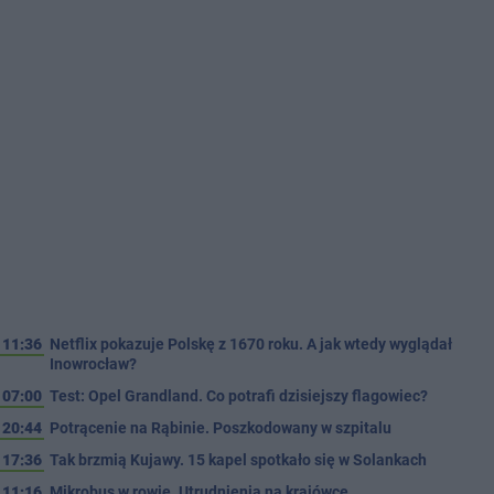
11:36
Netflix pokazuje Polskę z 1670 roku. A jak wtedy wyglądał
Inowrocław?
07:00
Test: Opel Grandland. Co potrafi dzisiejszy flagowiec?
20:44
Potrącenie na Rąbinie. Poszkodowany w szpitalu
17:36
Tak brzmią Kujawy. 15 kapel spotkało się w Solankach
11:16
Mikrobus w rowie. Utrudnienia na krajówce