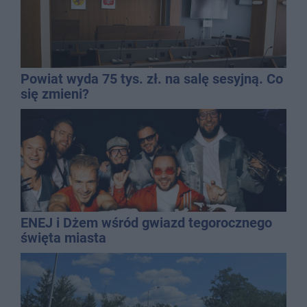
Powiat wyda 75 tys. zł. na salę sesyjną. Co
się zmieni?
ENEJ i Dżem wśród gwiazd tegorocznego
święta miasta