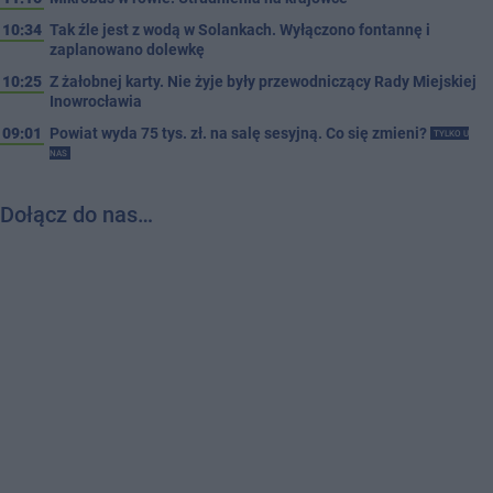
10:34
Tak źle jest z wodą w Solankach. Wyłączono fontannę i
zaplanowano dolewkę
10:25
Z żałobnej karty. Nie żyje były przewodniczący Rady Miejskiej
Inowrocławia
09:01
Powiat wyda 75 tys. zł. na salę sesyjną. Co się zmieni?
TYLKO U
NAS
Dołącz do nas…