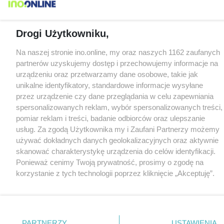
Drogi Użytkowniku,
Na naszej stronie ino.online, my oraz naszych 1162 zaufanych
partnerów uzyskujemy dostęp i przechowujemy informacje na
urządzeniu oraz przetwarzamy dane osobowe, takie jak
unikalne identyfikatory, standardowe informacje wysyłane
przez urządzenie czy dane przeglądania w celu zapewniania
spersonalizowanych reklam, wybór spersonalizowanych treści,
pomiar reklam i treści, badanie odbiorców oraz ulepszanie
usług. Za zgodą Użytkownika my i Zaufani Partnerzy możemy
używać dokładnych danych geolokalizacyjnych oraz aktywnie
skanować charakterystykę urządzenia do celów identyfikacji.
Ponieważ cenimy Twoją prywatność, prosimy o zgodę na
korzystanie z tych technologii poprzez kliknięcie „Akceptuję”.
Zgoda jest dobrowolna i zawsze możesz ją zmienić/wycofać
klikając przycisk ustawień prywatności znajdujący się w lewym
dolnym rogu strony
. Niektóre rodzaje przetwarzania danych
nie wymagają zgody użytkownika, ale masz prawo sprzeciwić
PARTNERZY
USTAWIENIA