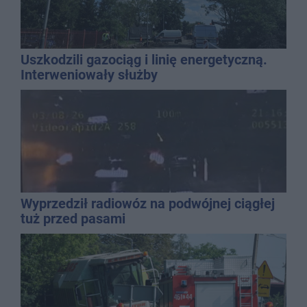
Uszkodzili gazociąg i linię energetyczną.
Interweniowały służby
Wyprzedził radiowóz na podwójnej ciągłej
tuż przed pasami