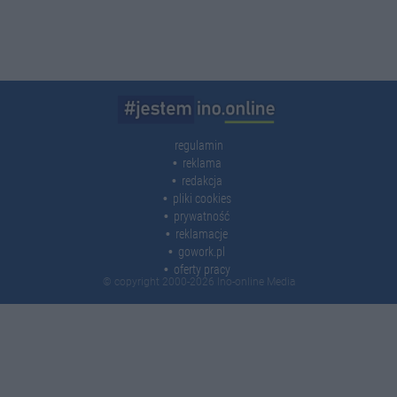
regulamin
reklama
redakcja
pliki cookies
prywatność
reklamacje
gowork.pl
oferty pracy
© copyright 2000-2026 Ino-online Media