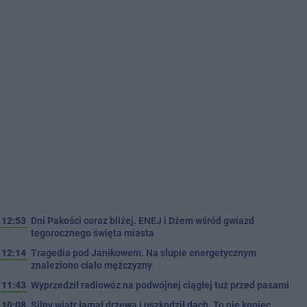
12:53
Dni Pakości coraz bliżej. ENEJ i Dżem wśród gwiazd
tegorocznego święta miasta
12:14
Tragedia pod Janikowem. Na słupie energetycznym
znaleziono ciało mężczyzny
11:43
Wyprzedził radiowóz na podwójnej ciągłej tuż przed pasami
10:08
Silny wiatr łamał drzewa i uszkodził dach. To nie koniec