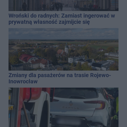
Wroński do radnych: Zamiast ingerować w
prywatną własność zajmijcie się
gospodarką
Zmiany dla pasażerów na trasie Rojewo-
Inowrocław