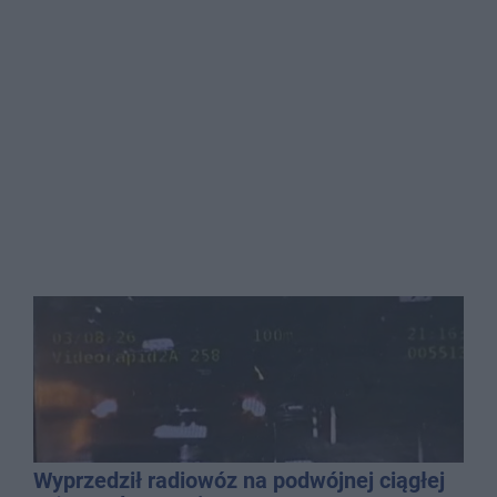
Wyprzedził radiowóz na podwójnej ciągłej