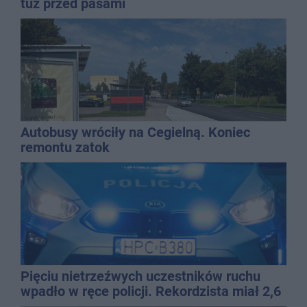
tuż przed pasami
Autobusy wróciły na Cegielną. Koniec
remontu zatok
Pięciu nietrzeźwych uczestników ruchu
wpadło w ręce policji. Rekordzista miał 2,6
promila