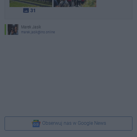
photo_size_select_actual
31
Marek Jasik
marek.jasik@ino.online
Obserwuj nas w Google News