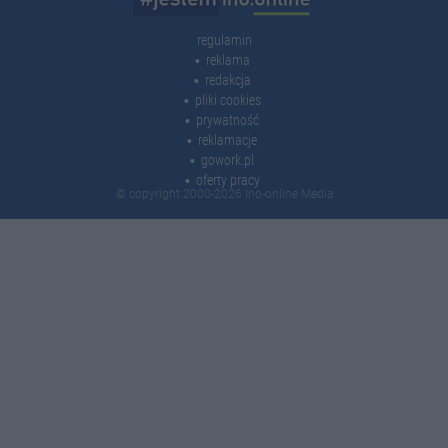
regulamin
reklama
redakcja
pliki cookies
prywatność
reklamacje
gowork.pl
oferty pracy
© copyright 2000-2026 Ino-online Media