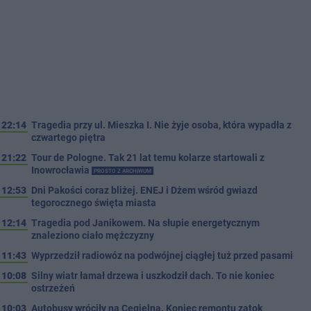
22:14
Tragedia przy ul. Mieszka I. Nie żyje osoba, która wypadła z
czwartego piętra
21:22
Tour de Pologne. Tak 21 lat temu kolarze startowali z
Inowrocławia
PROSTO Z ARCHIWUM
12:53
Dni Pakości coraz bliżej. ENEJ i Dżem wśród gwiazd
tegorocznego święta miasta
12:14
Tragedia pod Janikowem. Na słupie energetycznym
znaleziono ciało mężczyzny
11:43
Wyprzedził radiowóz na podwójnej ciągłej tuż przed pasami
10:08
Silny wiatr łamał drzewa i uszkodził dach. To nie koniec
ostrzeżeń
10:03
Autobusy wróciły na Cegielną. Koniec remontu zatok