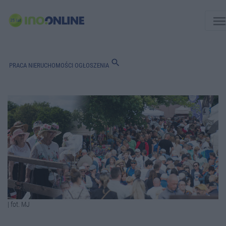
men
search
PRACA
NIERUCHOMOŚCI
OGŁOSZENIA
| fot. MJ