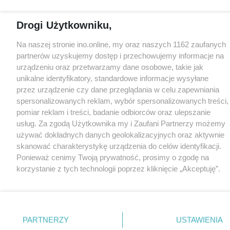
Drogi Użytkowniku,
Na naszej stronie ino.online, my oraz naszych 1162 zaufanych
partnerów uzyskujemy dostęp i przechowujemy informacje na
urządzeniu oraz przetwarzamy dane osobowe, takie jak
unikalne identyfikatory, standardowe informacje wysyłane
przez urządzenie czy dane przeglądania w celu zapewniania
spersonalizowanych reklam, wybór spersonalizowanych treści,
pomiar reklam i treści, badanie odbiorców oraz ulepszanie
usług. Za zgodą Użytkownika my i Zaufani Partnerzy możemy
używać dokładnych danych geolokalizacyjnych oraz aktywnie
skanować charakterystykę urządzenia do celów identyfikacji.
Ponieważ cenimy Twoją prywatność, prosimy o zgodę na
korzystanie z tych technologii poprzez kliknięcie „Akceptuję”.
Zgoda jest dobrowolna i zawsze możesz ją zmienić/wycofać
klikając przycisk ustawień prywatności znajdujący się w lewym
dolnym rogu strony
. Niektóre rodzaje przetwarzania danych
nie wymagają zgody użytkownika, ale masz prawo sprzeciwić
PARTNERZY
USTAWIENIA
się takiemu przetwarzaniu. Preferencje będą miały