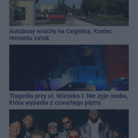
Autobusy wróciły na Cegielną. Koniec
remontu zatok
Tragedia przy ul. Mieszka I. Nie żyje osoba,
która wypadła z czwartego piętra