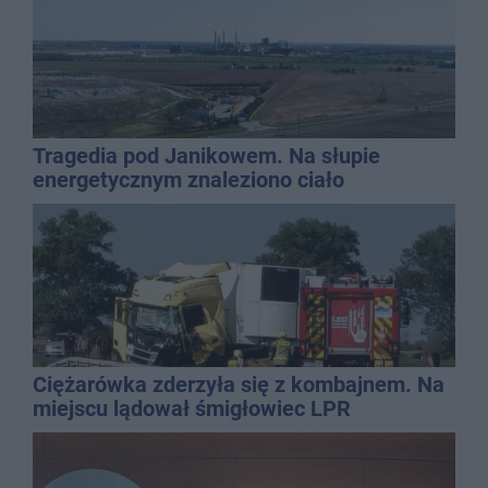
Tragedia pod Janikowem. Na słupie
energetycznym znaleziono ciało
mężczyzny
Ciężarówka zderzyła się z kombajnem. Na
miejscu lądował śmigłowiec LPR