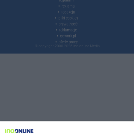
reklama
redakcja
pliki cookies
prywatność
reklamacje
gowork.pl
oferty pracy
© copyright 2000-2026 Ino-online Media