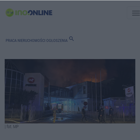
men
search
PRACA
NIERUCHOMOŚCI
OGŁOSZENIA
| fot. MP