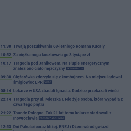
11:38
Trwają poszukiwania 68-letniego Romana Kucały
10:52
Za ciężka noga kosztowała go 3 tysiące zł
10:17
Tragedia pod Janikowem. Na słupie energetycznym
znaleziono ciało mężczyzny
AKTUALIZACJA
09:30
Ciężarówka zderzyła się z kombajnem. Na miejscu lądował
śmigłowiec LPR
VIDEO
08:14
Lekarze w USA zbadali Ignasia. Rodzice przekazali wieści
22:14
Tragedia przy ul. Mieszka I. Nie żyje osoba, która wypadła z
czwartego piętra
21:22
Tour de Pologne. Tak 21 lat temu kolarze startowali z
Inowrocławia
PROSTO Z ARCHIWUM
12:53
Dni Pakości coraz bliżej. ENEJ i Dżem wśród gwiazd