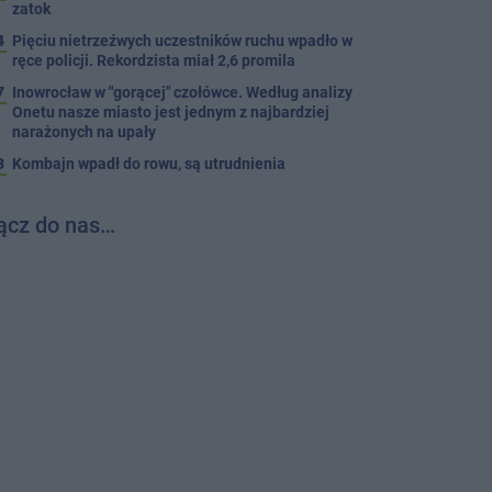
zatok
4
Pięciu nietrzeźwych uczestników ruchu wpadło w
ręce policji. Rekordzista miał 2,6 promila
7
Inowrocław w "gorącej" czołówce. Według analizy
Onetu nasze miasto jest jednym z najbardziej
narażonych na upały
3
Kombajn wpadł do rowu, są utrudnienia
ącz do nas…