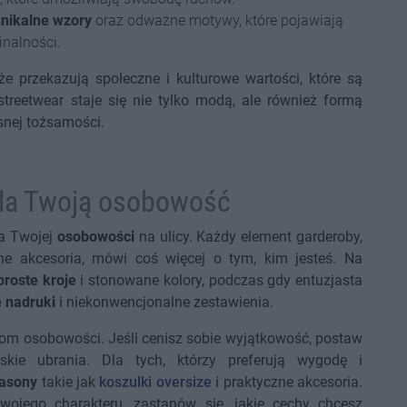
nikalne wzory
oraz odważne motywy, które pojawiają
inalności.
kże przekazują społeczne i kulturowe wartości, które są
treetwear staje się nie tylko modą, ale również formą
snej tożsamości.
dla Twoją osobowość
ja Twojej
osobowości
na ulicy. Każdy element garderoby,
ne akcesoria, mówi coś więcej o tym, kim jesteś. Na
proste kroje
i stonowane kolory, podczas gdy entuzjasta
e nadruki
i niekonwencjonalne zestawienia.
m osobowości. Jeśli cenisz sobie wyjątkowość, postaw
kie ubrania. Dla tych, którzy preferują wygodę i
fasony
takie jak
koszulki oversize
i praktyczne akcesoria.
ojego charakteru, zastanów się, jakie cechy chcesz