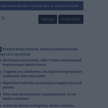
środę rano w okolicach Giebni koło Janikowa. Wówczas na słupie energetycznym odnaleziono ciało mężczyzny.
search
zaloguj
nowy profil
Komfort blisko Solanek. Ostatni budynek Osiedla
.
ego już w sprzedaży
3
Dni Pakości coraz bliżej. ENEJ i Dżem wśród gwiazd
tegorocznego święta miasta
4
Tragedia pod Janikowem. Na słupie energetycznym
znaleziono ciało mężczyzny
3
Wyprzedził radiowóz na podwójnej ciągłej tuż przed
pasami
8
Silny wiatr łamał drzewa i uszkodził dach. To nie
koniec ostrzeżeń
3
Autobusy wróciły na Cegielną. Koniec remontu