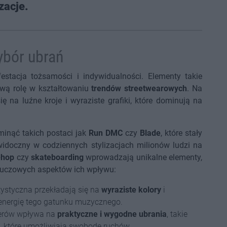
zacje.
ybór ubrań
stacja tożsamości i indywidualności. Elementy takie
wą rolę w kształtowaniu
trendów streetwearowych
. Na
ię na luźne kroje i wyraziste grafiki, które dominują na
minąć takich postaci jak
Run DMC
czy
Blade
, które stały
 widoczny w codziennych stylizacjach milionów ludzi na
-hop
czy
skateboarding
wprowadzają unikalne elementy,
 kluczowych aspektów ich wpływu:
tystyczna przekładają się na
wyraziste kolory
i
ą energię tego gatunku muzycznego.
terów wpływa na
praktyczne i wygodne ubrania
, takie
, które umożliwiają swobodę ruchów.