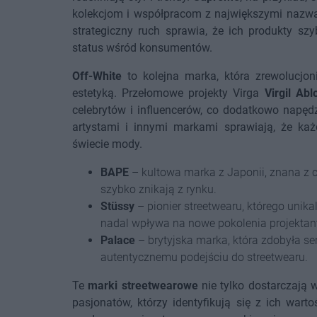
kolekcjom i współpracom z największymi nazwa
strategiczny ruch sprawia, że ich produkty sz
status wśród konsumentów.
Off-White
to kolejna marka, która zrewolucjon
estetyką. Przełomowe projekty Virga
Virgil Abl
celebrytów i influencerów, co dodatkowo napę
artystami i innymi markami sprawiają, że ka
świecie mody.
BAPE
– kultowa marka z Japonii, znana z c
szybko znikają z rynku.
Stüssy
– pionier streetwearu, którego unika
nadal wpływa na nowe pokolenia projektan
Palace
– brytyjska marka, która zdobyła s
autentycznemu podejściu do streetwearu.
Te
marki streetwearowe
nie tylko dostarczają 
pasjonatów, którzy identyfikują się z ich war