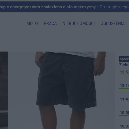
łupie energetycznym znaleziono ciało mężczyzny
• Do tragicznego zdarzenia doszło w 
MOTO
PRACA
NIERUCHOMOŚCI
OGŁOSZENIA
Spons
Zieln
12:5
12:1
11:4
10:0
10:0