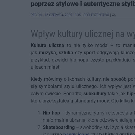
poprzez stylowe i autentyczne styli
REGION
|
16 CZERWCA 2025 18:35
|
SPOŁECZEŃSTWO
|
Wpływ kultury ulicznej na w
Kultura uliczna
to nie tylko moda – to manife
jak
muzyka
,
sztuka
czy
sport
odgrywają kluczo
przykład, dźwięki hip-hopu często przekładają s
ulicach miast.
Kiedy mówimy o ikonach kultury, nie sposób po
się symbolami stylu ulicznego. Ich wpływ jest
całym świecie. Ponadto,
subkultury
takie jak
hip
które przekształcają standardy mody. Oto kilka
Hip-hop
– dynamiczne rytmy i ekspresja ar
nieformalne ubrania, które odzwierciedlaj
Skateboarding
– swobodny styl życia ska
jak
luźne
baggy jeans
czy
t-shirty z grafiką