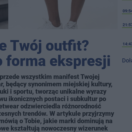
09:5
21:5
e Twój outfit?
14:4
o forma ekspresji
Doł
le przede wszystkim manifest Twojej
ar, będący synonimem miejskiej kultury,
uki i sportu, tworząc unikalne wyrazy
wu ikonicznych postaci i subkultur po
etwear odzwierciedla różnorodność
esnych trendów. W artykule przyjrzymy
mówią o Tobie, jakie marki dominują na
owe kształtują nowoczesny wizerunek