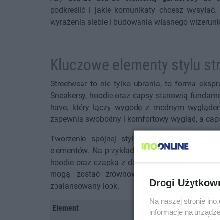
podkreślić i jakie komunikaty chcesz wysyłać.
wyrażenia siebie i budowania własnego wizerunk
Kluczowe elementy stylu st
Streetwear to nie tylko ubrania, to forma ekspr
Sneakersy, hoodie oraz capsy stanowią fundame
have, który łączy wygodę z modnym wyglądem, 
zapewnia swobodny i komfortowy wygląd, a caps
Tworzenie spójnej stylizacji streetwearowej 
elementów. Na przykład, minimalistyczne sneak
hoodie oraz czapką z daszkiem w kontrastowym 
mogą zostać zrównoważone przez jednolity 
Drogi Użytkow
zbalansowany look.
Na naszej stronie in
Element
Opis
informacje na urządze