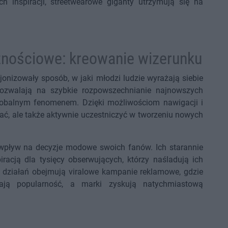
inspiracji, streetwearowe giganty utrzymują się na
znościowe: kreowanie wizerunku
onizowały sposób, w jaki młodzi ludzie wyrażają siebie
zwalają na szybkie rozpowszechnianie najnowszych
ę globalnym fenomenem. Dzięki możliwościom nawigacji i
wać, ale także aktywnie uczestniczyć w tworzeniu nowych
pływ na decyzje modowe swoich fanów. Ich starannie
iracją dla tysięcy obserwujących, którzy naśladują ich
 działań obejmują viralowe kampanie reklamowe, gdzie
ają popularność, a marki zyskują natychmiastową