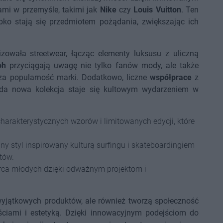
mi w przemyśle, takimi jak
Nike
czy
Louis Vuitton
. Ten
ybko stają się przedmiotem pożądania, zwiększając ich
izowała streetwear, łącząc elementy luksusu z uliczną
oh
przyciągają uwagę nie tylko fanów mody, ale także
dza popularność marki. Dodatkowo, liczne
współprace
z
żda nowa kolekcja staje się kultowym wydarzeniem w
harakterystycznych wzorów i limitowanych edycji, które
lny styl inspirowany kulturą surfingu i skateboardingiem
tów.
erca młodych dzięki odważnym projektom i
wyjątkowych produktów, ale również tworzą społeczność
tościami i estetyką. Dzięki innowacyjnym podejściom do