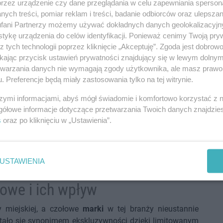
przez urządzenie czy dane przeglądania w celu zapewniania sperson
dne obuwie, często
Nike Air Jordan, Adidas Superstar
ych treści, pomiar reklam i treści, badanie odbiorców oraz ulepszan
dycje
fani Partnerzy możemy używać dokładnych danych geolokalizacyjn
tykę urządzenia do celów identyfikacji. Ponieważ cenimy Twoją pry
ter z kapturem,
Champion Hoodie, Supreme
z tych technologii poprzez kliknięcie „Akceptuję”. Zgoda jest dobro
rukami
Graphic Hoodie
ikając przycisk ustawień prywatności znajdujący się w lewym dolny
etwarzania danych nie wymagają zgody użytkownika, ale masz prawo 
e głowy, często z
New Era 9FORTY, Vans Snapback
. Preferencje będą miały zastosowania tylko na tej witrynie.
kalnym wzorem
szymi informacjami, abyś mógł świadomie i komfortowo korzystać z
gółowe informacje dotyczące przetwarzania Twoich danych znajdzi
streetwearowej stylizacji. Torby na ramię, biżuteria czy
s
oraz po kliknięciu w „Ustawienia”.
dmienić wygląd, dodając mu unikalnego charakteru.
lem, co pozwala na stworzenie autentycznego i
USTAWIENIA
owe i ich wpływ
miejskiej, a czołowe
marki
w tej branży nieustannie
 stało się synonimem ekskluzywności dzięki limitowanym