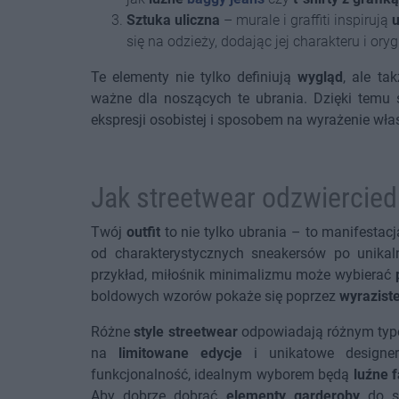
Sztuka uliczna
– murale i graffiti inspirują
u
się na odzieży, dodając jej charakteru i oryg
Te elementy nie tylko definiują
wygląd
, ale ta
ważne dla noszących te ubrania. Dzięki temu s
ekspresji osobistej i sposobem na wyrażenie wła
Jak streetwear odzwiercie
Twój
outfit
to nie tylko ubrania – to manifestac
od charakterystycznych sneakersów po unikal
przykład, miłośnik minimalizmu może wybierać
boldowych wzorów pokaże się poprzez
wyrazist
Różne
style streetwear
odpowiadają różnym typo
na
limitowane edycje
i unikatowe designers
funkcjonalność, idealnym wyborem będą
luźne 
Aby dobrze dobrać
elementy garderoby
do sw