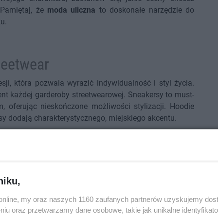
 Pamiętaj, że
moda uliczna
to doskonałe narzędzie do
u.
reetwear
esji, która pozwala wyrazić indywidualność i styl życia.
nt każdej garderoby streetwearowej. Sneakersy to must-
oferując nieskończone możliwości stylizacji. Hoodie
y dodają charakterystycznego, miejskiego akcentu.
to gra w detale i umiejętne łączenie poszczególnych
ersy w białym kolorze świetnie komponują się z szarym
kolorze. Alternatywnie, odważne wzory na sneakersach
hoodie i klasyczną capsę, tworząc wyrazisty, ale
niku,
o.online, my oraz naszych 1160 zaufanych partnerów uzyskujemy dos
Przykład
niu oraz przetwarzamy dane osobowe, takie jak unikalne identyfikat