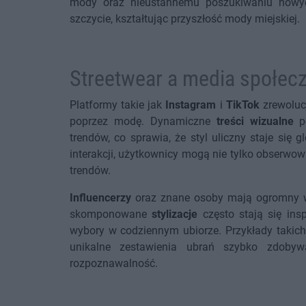
mody oraz nieustannemu poszukiwaniu nowych 
szczycie, kształtując przyszłość mody miejskiej.
Streetwear a media społec
Platformy takie jak
Instagram
i
TikTok
zrewolucj
poprzez modę. Dynamiczne
treści wizualne
po
trendów, co sprawia, że styl uliczny staje si
interakcji, użytkownicy mogą nie tylko obserwo
trendów.
Influencerzy
oraz znane osoby mają ogromny w
skomponowane
stylizacje
często stają się insp
wybory w codziennym ubiorze. Przykłady takich
unikalne zestawienia ubrań szybko zdobyw
rozpoznawalność.