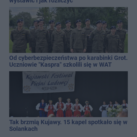
wystawić i jak rozliczyć
Od cyberbezpieczeństwa po karabinki Grot.
Uczniowie "Kaspra" szkolili się w WAT
Tak brzmią Kujawy. 15 kapel spotkało się w
Solankach