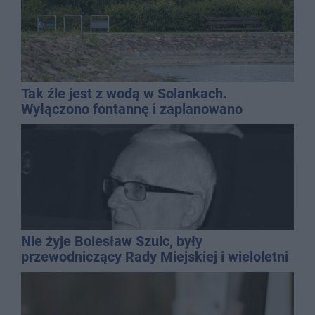
Tak źle jest z wodą w Solankach.
Wyłączono fontannę i zaplanowano
dolewkę
Nie żyje Bolesław Szulc, były
przewodniczący Rady Miejskiej i wieloletni
dyrektor SP 14