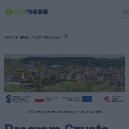
men
search
PRACA
NIERUCHOMOŚCI
OGŁOSZENIA