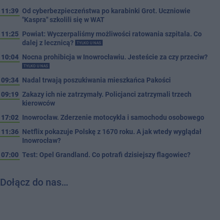
11:39
Od cyberbezpieczeństwa po karabinki Grot. Uczniowie
"Kaspra" szkolili się w WAT
11:25
Powiat: Wyczerpaliśmy możliwości ratowania szpitala. Co
dalej z lecznicą?
TYLKO U NAS
10:04
Nocna prohibicja w Inowrocławiu. Jesteście za czy przeciw?
TYLKO U NAS
09:34
Nadal trwają poszukiwania mieszkańca Pakości
09:19
Zakazy ich nie zatrzymały. Policjanci zatrzymali trzech
kierowców
17:02
Inowrocław. Zderzenie motocykla i samochodu osobowego
11:36
Netflix pokazuje Polskę z 1670 roku. A jak wtedy wyglądał
Inowrocław?
07:00
Test: Opel Grandland. Co potrafi dzisiejszy flagowiec?
Dołącz do nas…