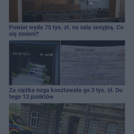
Powiat wyda 75 tys. zł. na salę sesyjną. Co
się zmieni?
Za ciężka noga kosztowała go 3 tys. zł. Do
tego 13 punktów