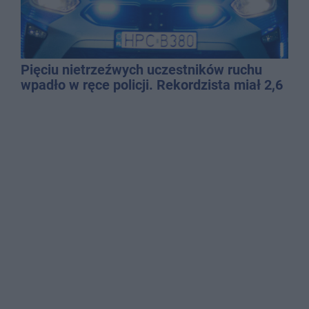
Pięciu nietrzeźwych uczestników ruchu
wpadło w ręce policji. Rekordzista miał 2,6
promila