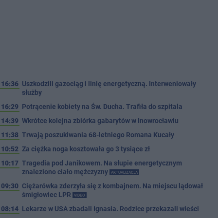
16:36
Uszkodzili gazociąg i linię energetyczną. Interweniowały
służby
16:29
Potrącenie kobiety na Św. Ducha. Trafiła do szpitala
14:39
Wkrótce kolejna zbiórka gabarytów w Inowrocławiu
11:38
Trwają poszukiwania 68-letniego Romana Kucały
10:52
Za ciężka noga kosztowała go 3 tysiące zł
10:17
Tragedia pod Janikowem. Na słupie energetycznym
znaleziono ciało mężczyzny
AKTUALIZACJA
09:30
Ciężarówka zderzyła się z kombajnem. Na miejscu lądował
śmigłowiec LPR
VIDEO
08:14
Lekarze w USA zbadali Ignasia. Rodzice przekazali wieści