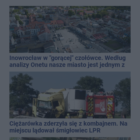
Inowrocław w "gorącej" czołówce. Według
analizy Onetu nasze miasto jest jednym z
najbardziej narażonych na upały
Ciężarówka zderzyła się z kombajnem. Na
miejscu lądował śmigłowiec LPR