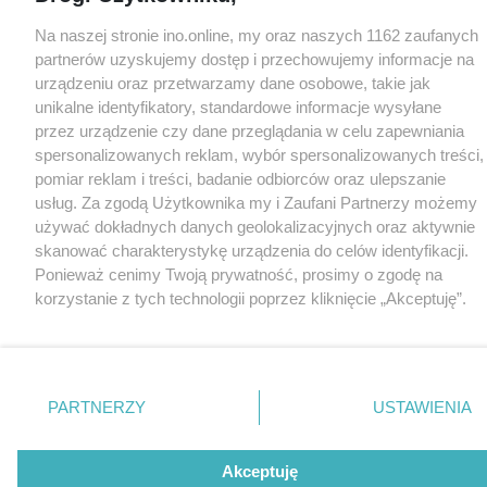
Na naszej stronie ino.online, my oraz naszych 1162 zaufanych
partnerów uzyskujemy dostęp i przechowujemy informacje na
urządzeniu oraz przetwarzamy dane osobowe, takie jak
unikalne identyfikatory, standardowe informacje wysyłane
przez urządzenie czy dane przeglądania w celu zapewniania
spersonalizowanych reklam, wybór spersonalizowanych treści,
pomiar reklam i treści, badanie odbiorców oraz ulepszanie
usług. Za zgodą Użytkownika my i Zaufani Partnerzy możemy
używać dokładnych danych geolokalizacyjnych oraz aktywnie
skanować charakterystykę urządzenia do celów identyfikacji.
Ponieważ cenimy Twoją prywatność, prosimy o zgodę na
korzystanie z tych technologii poprzez kliknięcie „Akceptuję”.
Zgoda jest dobrowolna i zawsze możesz ją zmienić/wycofać
klikając przycisk ustawień prywatności znajdujący się w lewym
dolnym rogu strony
. Niektóre rodzaje przetwarzania danych
nie wymagają zgody użytkownika, ale masz prawo sprzeciwić
PARTNERZY
USTAWIENIA
się takiemu przetwarzaniu. Preferencje będą miały
zastosowania tylko na tej witrynie.
Akceptuję
Zapoznaj się z poniższymi informacjami, abyś mógł świadomie