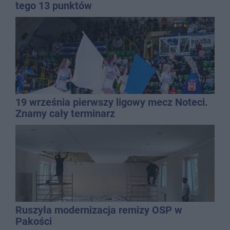
tego 13 punktów
19 września pierwszy ligowy mecz Noteci.
Znamy cały terminarz
Ruszyła modernizacja remizy OSP w
Pakości