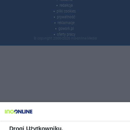
redakcja
pliki cookies
prywatność
reklamacje
gowork.pl
oferty pracy
© copyright 2000-2026 Ino-online Media
Drogi Użytkowniku,