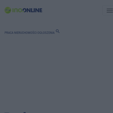
men
search
PRACA
NIERUCHOMOŚCI
OGŁOSZENIA