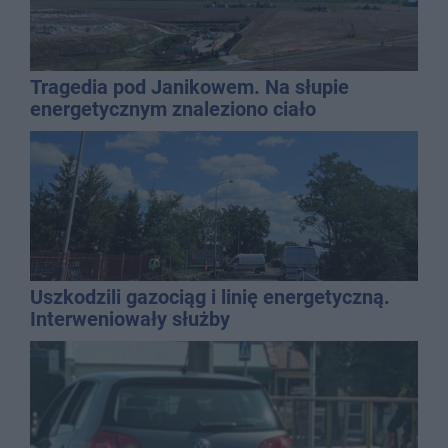
Tragedia pod Janikowem. Na słupie
energetycznym znaleziono ciało
mężczyzny
Uszkodzili gazociąg i linię energetyczną.
Interweniowały służby