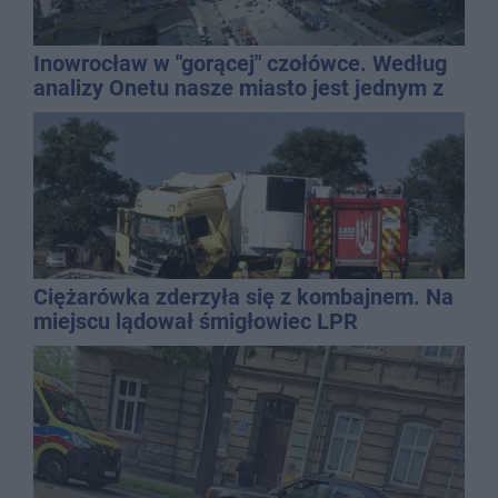
Inowrocław w "gorącej" czołówce. Według
analizy Onetu nasze miasto jest jednym z
najbardziej narażonych na upały
Ciężarówka zderzyła się z kombajnem. Na
miejscu lądował śmigłowiec LPR