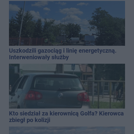
mężczyzny
Uszkodzili gazociąg i linię energetyczną.
Interweniowały służby
Kto siedział za kierownicą Golfa? Kierowca
zbiegł po kolizji