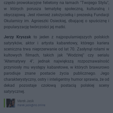
często prowokacyjne felietony na łamach "Twojego Stylu",
w których porusza tematykę społeczną, kulturalną i
obyczajową. Jest również założycielką i prezeską Fundacji
Okularnicy im. Agnieszki Osieckiej, dbającej o spuściznę i
popularyzację twórczości jej matki.
Jerzy Kryszak
to jeden z najpopularniejszych polskich
satyryków, aktor i artysta kabaretowy, którego kariera
sceniczna trwa nieprzerwanie od lat 70. Zasłynął rolami w
kultowych filmach, takich jak "Wodzirej" czy serialu
"Alternatywy 4", jednak największą rozpoznawalność
przyniosły mu występy kabaretowe, w których brawurowo
parodiuje znane postacie życia publicznego. Jego
charakterystyczny, ostry i inteligentny humor sprawia, że od
dekad pozostaje czołową postacią polskiej sceny
satyrycznej.
Marek Jasik
marek.jasik@ino.online