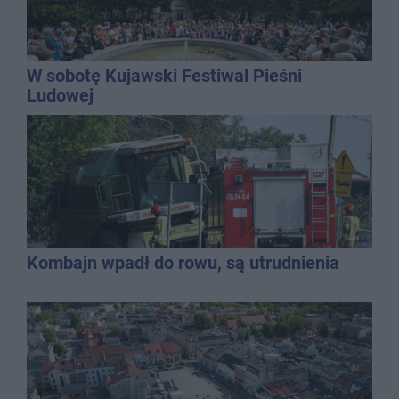
W sobotę Kujawski Festiwal Pieśni
Ludowej
Kombajn wpadł do rowu, są utrudnienia