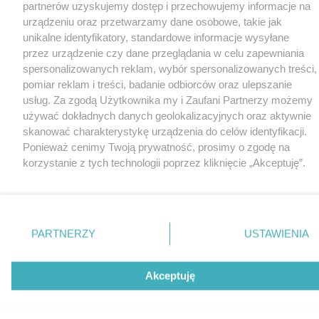
partnerów uzyskujemy dostęp i przechowujemy informacje na
urządzeniu oraz przetwarzamy dane osobowe, takie jak
unikalne identyfikatory, standardowe informacje wysyłane
przez urządzenie czy dane przeglądania w celu zapewniania
spersonalizowanych reklam, wybór spersonalizowanych treści,
pomiar reklam i treści, badanie odbiorców oraz ulepszanie
usług. Za zgodą Użytkownika my i Zaufani Partnerzy możemy
używać dokładnych danych geolokalizacyjnych oraz aktywnie
skanować charakterystykę urządzenia do celów identyfikacji.
Ponieważ cenimy Twoją prywatność, prosimy o zgodę na
korzystanie z tych technologii poprzez kliknięcie „Akceptuję”.
Zgoda jest dobrowolna i zawsze możesz ją zmienić/wycofać
klikając przycisk ustawień prywatności znajdujący się w lewym
dolnym rogu strony
. Niektóre rodzaje przetwarzania danych
nie wymagają zgody użytkownika, ale masz prawo sprzeciwić
PARTNERZY
USTAWIENIA
się takiemu przetwarzaniu. Preferencje będą miały
zastosowania tylko na tej witrynie.
Akceptuję
Zapoznaj się z poniższymi informacjami, abyś mógł świadomie
i komfortowo korzystać z naszych serwisów internetowych.
Szczegółowe informacje dotyczące przetwarzania Twoich