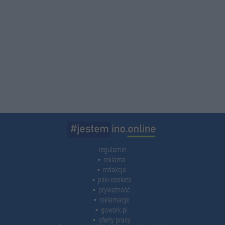
regulamin
reklama
redakcja
pliki cookies
prywatność
reklamacje
gowork.pl
oferty pracy