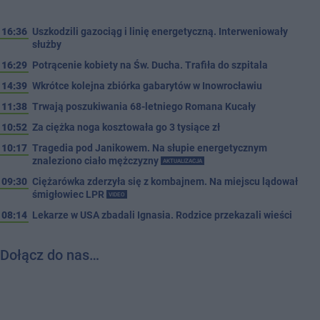
16:36
Uszkodzili gazociąg i linię energetyczną. Interweniowały
służby
16:29
Potrącenie kobiety na Św. Ducha. Trafiła do szpitala
14:39
Wkrótce kolejna zbiórka gabarytów w Inowrocławiu
11:38
Trwają poszukiwania 68-letniego Romana Kucały
10:52
Za ciężka noga kosztowała go 3 tysiące zł
10:17
Tragedia pod Janikowem. Na słupie energetycznym
znaleziono ciało mężczyzny
AKTUALIZACJA
09:30
Ciężarówka zderzyła się z kombajnem. Na miejscu lądował
śmigłowiec LPR
VIDEO
08:14
Lekarze w USA zbadali Ignasia. Rodzice przekazali wieści
Dołącz do nas…