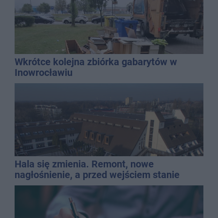
Wkrótce kolejna zbiórka gabarytów w
Inowrocławiu
Hala się zmienia. Remont, nowe
nagłośnienie, a przed wejściem stanie
QEMETICA ARENA