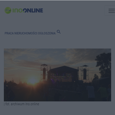
men
search
PRACA
NIERUCHOMOŚCI
OGŁOSZENIA
| fot. archiwum Ino.online