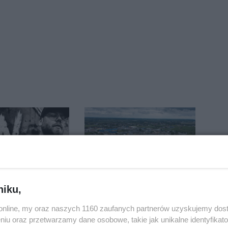
niku,
tędze. Nowy
Upały, a potem burze.
pera z
Groźna pogoda nad
o.online, my oraz naszych 1160 zaufanych partnerów uzyskujemy dos
awia przeciwko
naszym regionem
niu oraz przetwarzamy dane osobowe, takie jak unikalne identyfikat
eniom