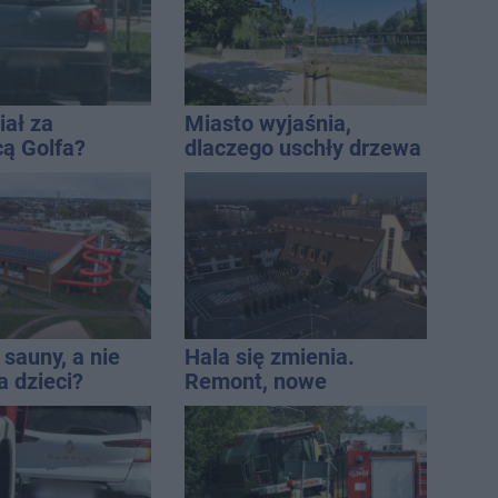
iał za
Miasto wyjaśnia,
cą Golfa?
dlaczego uschły drzewa
 zbiegł po
w Solankach. Radny: To
nieprawda
sauny, a nie
Hala się zmienia.
a dzieci?
Remont, nowe
dpowiada
nagłośnienie, a przed
wejściem stanie
QEMETICA ARENA