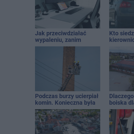
Jak przeciwdziałać
Kto siedz
wypaleniu, zanim
kierowni
dopadnie?
Kierowca
kolizji
Podczas burzy ucierpiał
Dlaczego 
komin. Konieczna była
boiska dl
interwencja strażaków
Ratusz o