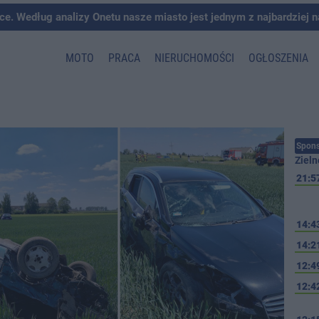
ce. Według analizy Onetu nasze miasto jest jednym z najbardziej 
MOTO
PRACA
NIERUCHOMOŚCI
OGŁOSZENIA
Spons
Zieln
21:5
14:4
14:2
12:4
12:4