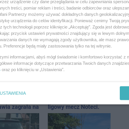
przez urządzenie czy dane przeglądania w celu zapewniania sperson
ych treści, pomiar reklam i treści, badanie odbiorców oraz ulepszan
fani Partnerzy możemy używać dokładnych danych geolokalizacyjn
tykę urządzenia do celów identyfikacji. Ponieważ cenimy Twoją pry
z tych technologii poprzez kliknięcie „Akceptuję”. Zgoda jest dobro
ikając przycisk ustawień prywatności znajdujący się w lewym dolny
acji z tej
Ruszyła modernizacja
etwarzania danych nie wymagają zgody użytkownika, ale masz prawo 
ji miasto wraca
remizy OSP w Pakości
. Preferencje będą miały zastosowania tylko na tej witrynie.
u
szymi informacjami, abyś mógł świadomie i komfortowo korzystać z
gółowe informacje dotyczące przetwarzania Twoich danych znajdzi
s
oraz po kliknięciu w „Ustawienia”.
USTAWIENIA
a z
19 września pierwszy
awia zagrała na
ligowy mecz Noteci.
e. Muzyczny
Znamy cały terminarz
 Jana
icza