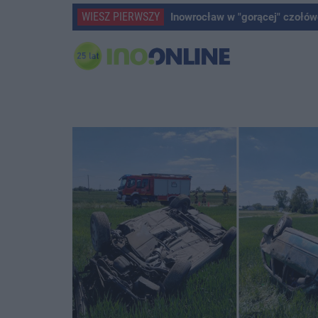
WIESZ PIERWSZY
Inowrocław w "gorącej" czołów