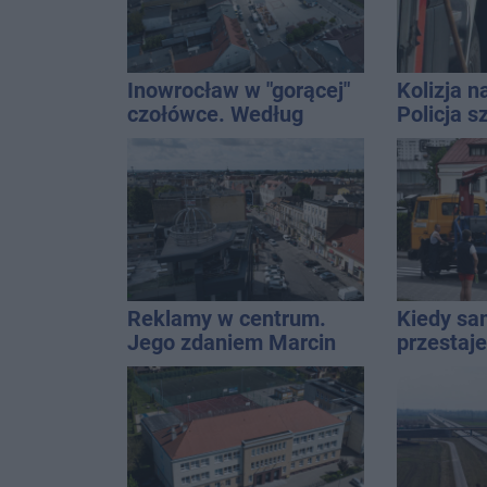
Inowrocław w "gorącej"
Kolizja n
czołówce. Według
Policja 
analizy Onetu nasze
Golfa
miasto jest jednym z
najbardziej narażonych
na upały
Reklamy w centrum.
Kiedy s
Jego zdaniem Marcin
przestaj
Wroński jest w błędzie
do sprze
[akt.]
kwalifik
kasacji?