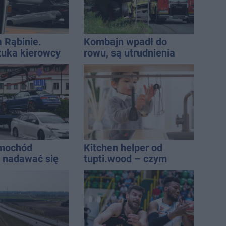
a Rąbinie.
Kombajn wpadł do
szuka kierowcy
rowu, są utrudnienia
amochód
Kitchen helper od
e nadawać się
tupti.wood – czym
daży, a zaczyna
wyróżnia się na tle
ować się do
innych modeli?