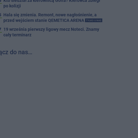
5
Kto siedział za kierownicą Golfa? Kierowca zbiegł
po kolizji
5
Hala się zmienia. Remont, nowe nagłośnienie, a
przed wejściem stanie QEMETICA ARENA
TYLKO U NAS
7
19 września pierwszy ligowy mecz Noteci. Znamy
cały terminarz
ącz do nas…