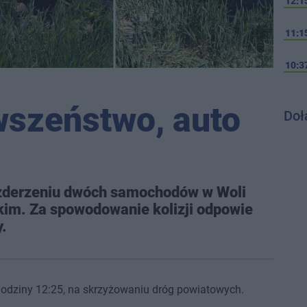
12:1
11:1
10:3
wszeństwo, auto
Doł
po zderzeniu dwóch samochodów w Woli
kim. Za spowodowanie kolizji odpowie
y.
 godziny 12:25, na skrzyżowaniu dróg powiatowych.