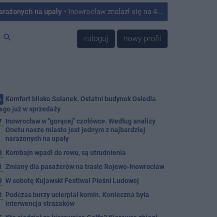
narażonych na upały
• Inowrocław znalazł się na 4. miejscu w Polsce w rankingu miast najbardziej podatnych na skutki upałów. Tak wynika z analizy przygotowanej przez Onet, który opracował autorski Indeks Podatności na Upały na podstawie danych satelitarnych, informacji o zabudowie, ilości zieleni oraz struktury mieszkańców.
search
zaloguj
nowy profil
Komfort blisko Solanek. Ostatni budynek Osiedla
.
ego już w sprzedaży
7
Inowrocław w "gorącej" czołówce. Według analizy
Onetu nasze miasto jest jednym z najbardziej
narażonych na upały
3
Kombajn wpadł do rowu, są utrudnienia
1
Zmiany dla pasażerów na trasie Rojewo-Inowrocław
9
W sobotę Kujawski Festiwal Pieśni Ludowej
2
Podczas burzy ucierpiał komin. Konieczna była
interwencja strażaków