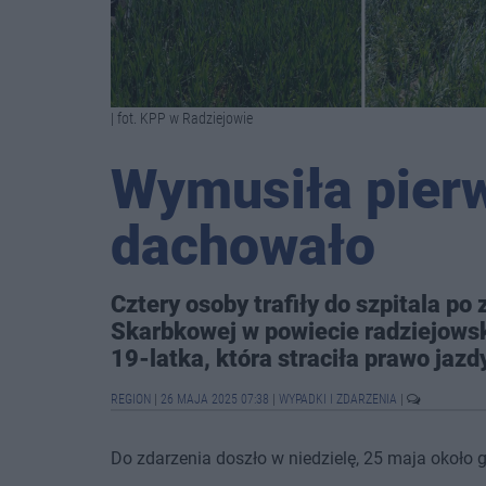
| fot. KPP w Radziejowie
Wymusiła pier
dachowało
Cztery osoby trafiły do szpitala 
Skarbkowej w powiecie radziejows
19-latka, która straciła prawo jazd
REGION
|
26 MAJA 2025 07:38
|
WYPADKI I ZDARZENIA
|
Do zdarzenia doszło w niedzielę, 25 maja około