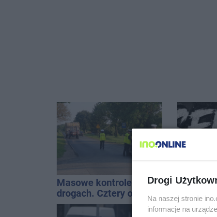
Drogi Użytkow
Masowe kontrole na
Sen o po
drogach. Cztery osoby
utwór ra
Na naszej stronie in
prowadziły po alkoholu
Inowrocł
informacje na urządze
uzależni