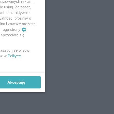
alizowanych reklam,
ie usług. Za zgodą
ych oraz aktywnie
watność, prosimy o
wolna i zawsze możesz
m rogu strony
.
sprzeciwić się
 naszych serwisów
esz w
Polityce
Akceptuję