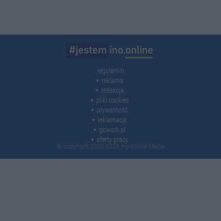
regulamin
reklama
redakcja
pliki cookies
prywatność
reklamacje
gowork.pl
oferty pracy
© copyright 2000-2026 Ino-online Media