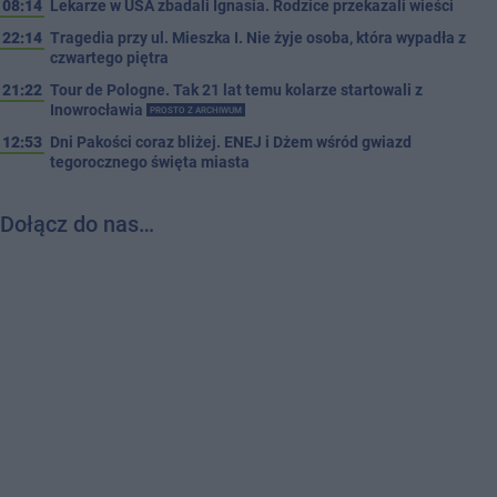
08:14
Lekarze w USA zbadali Ignasia. Rodzice przekazali wieści
22:14
Tragedia przy ul. Mieszka I. Nie żyje osoba, która wypadła z
czwartego piętra
21:22
Tour de Pologne. Tak 21 lat temu kolarze startowali z
Inowrocławia
PROSTO Z ARCHIWUM
12:53
Dni Pakości coraz bliżej. ENEJ i Dżem wśród gwiazd
tegorocznego święta miasta
Dołącz do nas…