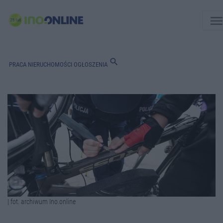
men
search
PRACA
NIERUCHOMOŚCI
OGŁOSZENIA
| fot. archiwum Ino.online