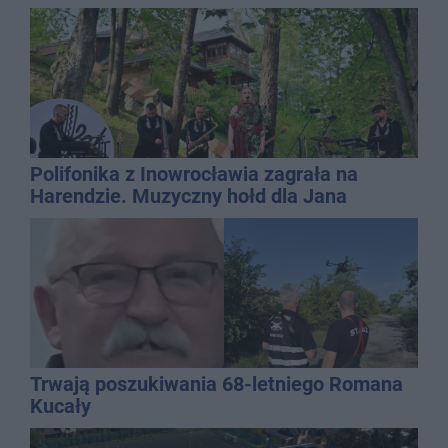
QEMETICA ARENA
Polifonika z Inowrocławia zagrała na
Harendzie. Muzyczny hołd dla Jana
Kasprowicza
Trwają poszukiwania 68-letniego Romana
Kucały