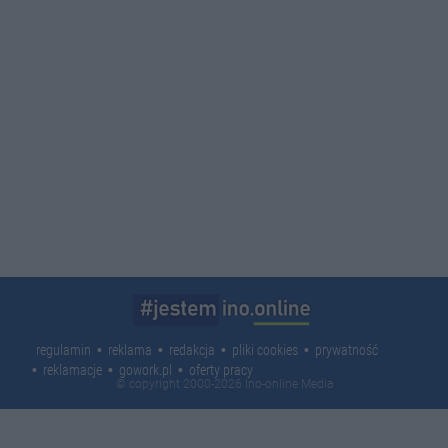
regulamin
reklama
redakcja
pliki cookies
prywatność
reklamacje
gowork.pl
oferty pracy
© copyright 2000-2026 Ino-online Media