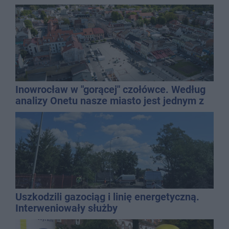
Inowrocław w "gorącej" czołówce. Według
analizy Onetu nasze miasto jest jednym z
najbardziej narażonych na upały
Uszkodzili gazociąg i linię energetyczną.
Interweniowały służby