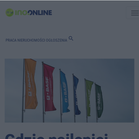
men
search
PRACA
NIERUCHOMOŚCI
OGŁOSZENIA