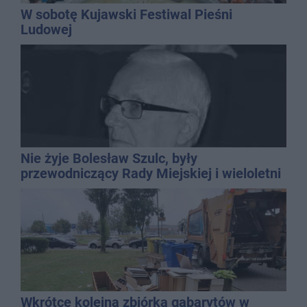
W sobotę Kujawski Festiwal Pieśni
Ludowej
Nie żyje Bolesław Szulc, były
przewodniczący Rady Miejskiej i wieloletni
dyrektor SP 14
Wkrótce kolejna zbiórka gabarytów w