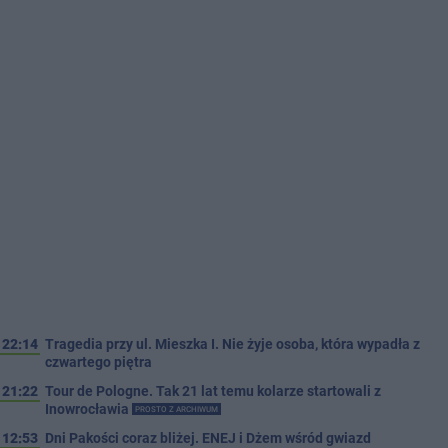
22:14
Tragedia przy ul. Mieszka I. Nie żyje osoba, która wypadła z
czwartego piętra
21:22
Tour de Pologne. Tak 21 lat temu kolarze startowali z
Inowrocławia
PROSTO Z ARCHIWUM
12:53
Dni Pakości coraz bliżej. ENEJ i Dżem wśród gwiazd