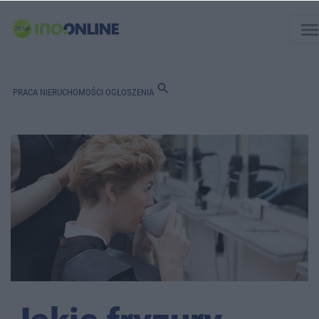
men
search
PRACA
NIERUCHOMOŚCI
OGŁOSZENIA