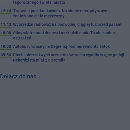
tegorocznego święta miasta
12:14
Tragedia pod Janikowem. Na słupie energetycznym
znaleziono ciało mężczyzny
11:43
Wyprzedził radiowóz na podwójnej ciągłej tuż przed pasami
10:08
Silny wiatr łamał drzewa i uszkodził dach. To nie koniec
ostrzeżeń
10:03
Autobusy wróciły na Cegielną. Koniec remontu zatok
09:54
Pięciu nietrzeźwych uczestników ruchu wpadło w ręce policji.
Rekordzista miał 2,6 promila
Dołącz do nas…