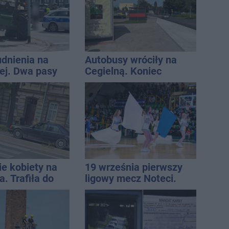
udnienia na
Autobusy wróciły na
j. Dwa pasy
Cegielną. Koniec
a przyczepa od
remontu zatok
ie kobiety na
19 września pierwszy
. Trafiła do
ligowy mecz Noteci.
Znamy cały terminarz