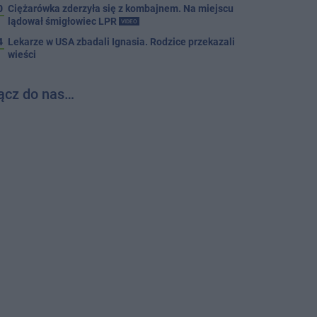
0
Ciężarówka zderzyła się z kombajnem. Na miejscu
lądował śmigłowiec LPR
VIDEO
4
Lekarze w USA zbadali Ignasia. Rodzice przekazali
wieści
ącz do nas…