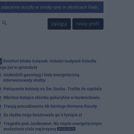
środę rano w okolicach Giebni koło Janikowa. Wówczas na słupie energetycznym odnaleziono ciało mężczyzny.
search
zaloguj
nowy profil
Komfort blisko Solanek. Ostatni budynek Osiedla
.
ego już w sprzedaży
6
Uszkodzili gazociąg i linię energetyczną.
Interweniowały służby
9
Potrącenie kobiety na Św. Ducha. Trafiła do szpitala
9
Wkrótce kolejna zbiórka gabarytów w Inowrocławiu
8
Trwają poszukiwania 68-letniego Romana Kucały
2
Za ciężka noga kosztowała go 3 tysiące zł
7
Tragedia pod Janikowem. Na słupie energetycznym
znaleziono ciało mężczyzny
AKTUALIZACJA