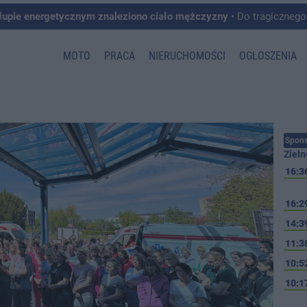
łupie energetycznym znaleziono ciało mężczyzny
• Do tragicznego zdarzenia doszło w 
MOTO
PRACA
NIERUCHOMOŚCI
OGŁOSZENIA
Spons
Zieln
16:3
16:2
14:3
11:3
10:5
10:1