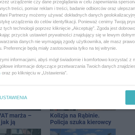
nie, a przed
analizy Onetu nasze
przez urządzenie czy dane przeglądania w celu zapewniania sperson
 stanie
miasto jest jednym z
ych treści, pomiar reklam i treści, badanie odbiorców oraz ulepszan
CA ARENA
najbardziej narażonych
fani Partnerzy możemy używać dokładnych danych geolokalizacyjn
na upały
tykę urządzenia do celów identyfikacji. Ponieważ cenimy Twoją pry
z tych technologii poprzez kliknięcie „Akceptuję”. Zgoda jest dobro
ikając przycisk ustawień prywatności znajdujący się w lewym dolny
etwarzania danych nie wymagają zgody użytkownika, ale masz prawo 
. Preferencje będą miały zastosowania tylko na tej witrynie.
wpadł do
Tragedia przy ul.
utrudnienia
Mieszka I. Nie żyje
szymi informacjami, abyś mógł świadomie i komfortowo korzystać z
osoba, która wypadła z
gółowe informacje dotyczące przetwarzania Twoich danych znajdzi
czwartego piętra
s
oraz po kliknięciu w „Ustawienia”.
USTAWIENIA
VAT marża –
Kolizja na Rąbinie.
 jak ją
Policja szuka kierowcy
i jak rozliczyć
Golfa