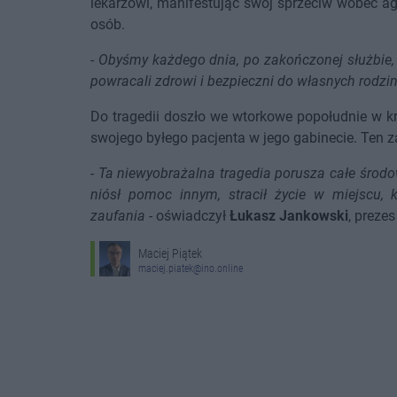
lekarzowi, manifestując swój sprzeciw wobec a
osób.
-
Obyśmy każdego dnia, po zakończonej służbie,
powracali zdrowi i bezpieczni do własnych rodzi
Do tragedii doszło we wtorkowe popołudnie w k
swojego byłego pacjenta w jego gabinecie. Ten zad
-
Ta niewyobrażalna tragedia porusza całe środ
niósł pomoc innym, stracił życie w miejscu, 
zaufania
- oświadczył
Łukasz Jankowski
, preze
Maciej Piątek
maciej.piatek@ino.online