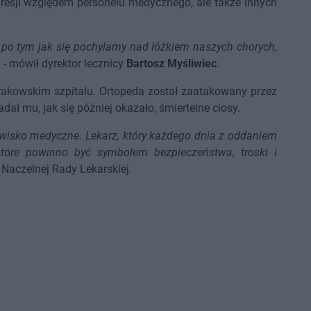
gresji względem personelu medycznego, ale także innych
 po tym jak się pochylamy nad łóżkiem naszych chorych,
n
- mówił dyrektor lecznicy
Bartosz Myśliwiec
.
rakowskim szpitalu. Ortopeda został zaatakowany przez
ał mu, jak się później okazało, śmiertelne ciosy.
owisko medyczne. Lekarz, który każdego dnia z oddaniem
które powinno być symbolem bezpieczeństwa, troski i
s Naczelnej Rady Lekarskiej.