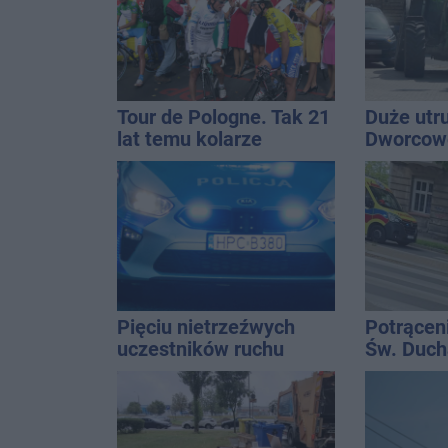
Tour de Pologne. Tak 21
Duże utr
lat temu kolarze
Dworcowe
startowali z
blokował
Inowrocławia
ciągnika
Pięciu nietrzeźwych
Potrącen
uczestników ruchu
Św. Ducha
wpadło w ręce policji.
szpitala
Rekordzista miał 2,6
promila