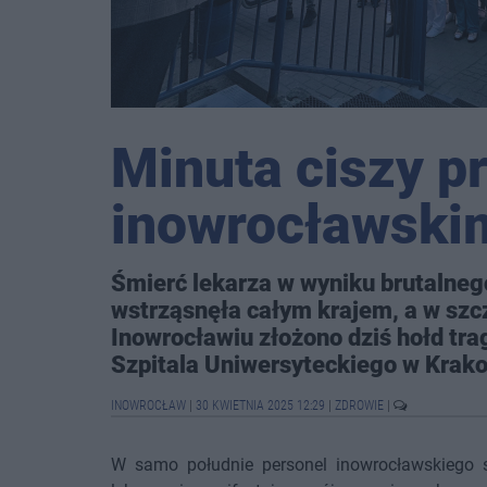
Minuta ciszy p
inowrocławski
Śmierć lekarza w wyniku brutalne
wstrząsnęła całym krajem, a w sz
Inowrocławiu złożono dziś hołd tr
Szpitala Uniwersyteckiego w Krak
INOWROCŁAW
|
30 KWIETNIA 2025 12:29
|
ZDROWIE
|
W samo południe personel inowrocławskiego s