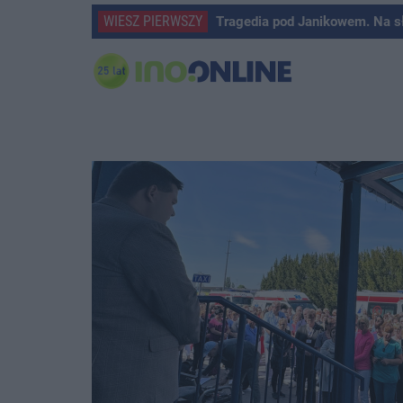
WIESZ PIERWSZY
Tragedia pod Janikowem. Na s