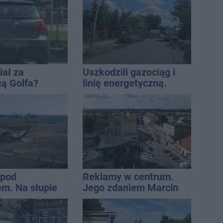
iał za
Uszkodzili gazociąg i
cą Golfa?
linię energetyczną.
 zbiegł po
Interweniowały służby
 pod
Reklamy w centrum.
m. Na słupie
Jego zdaniem Marcin
ycznym
Wroński jest w błędzie
o ciało
[akt.]
ny