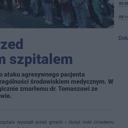
09:3
08:1
Doł
rzed
m szpitalem
go ataku agresywnego pacjenta
czególności środowiskiem medycznym. W
agicznie zmarłemu dr. Tomaszowi ze
owie.
zpitala wyszedł przed gmach i złożył hołd zmarłemu