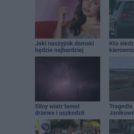
śmigłowiec LPR
Jaki naszyjnik damski
Kto siedz
będzie najbardziej
kierowni
uniwersalny? Modele,
Kierowca
które pasują do wielu
kolizji
stylizacji
Silny wiatr łamał
Tragedia
drzewa i uszkodził
Janikowe
dach. To nie koniec
energet
ostrzeżeń
znalezion
mężczyz