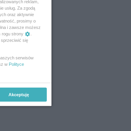
alizowanych reklam,
ie usług. Za zgodą
ych oraz aktywnie
watność, prosimy o
wolna i zawsze możesz
m rogu strony
.
sprzeciwić się
 naszych serwisów
esz w
Polityce
Akceptuję