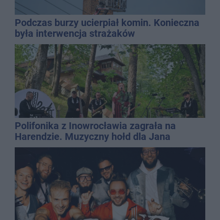
Podczas burzy ucierpiał komin. Konieczna
była interwencja strażaków
Polifonika z Inowrocławia zagrała na
Harendzie. Muzyczny hołd dla Jana
Kasprowicza