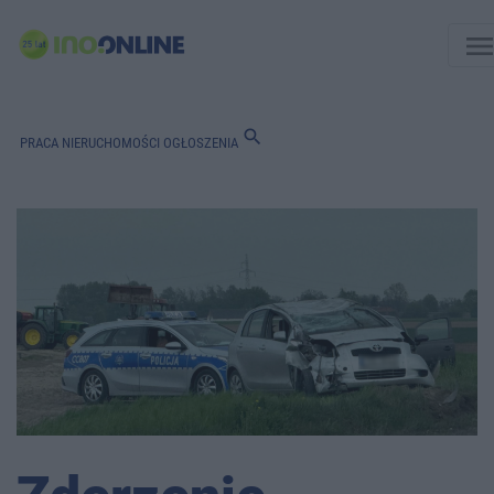
men
search
PRACA
NIERUCHOMOŚCI
OGŁOSZENIA