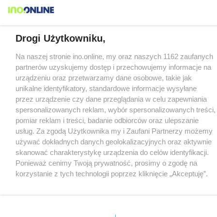
Drogi Użytkowniku,
Na naszej stronie ino.online, my oraz naszych 1162 zaufanych
partnerów uzyskujemy dostęp i przechowujemy informacje na
urządzeniu oraz przetwarzamy dane osobowe, takie jak
unikalne identyfikatory, standardowe informacje wysyłane
przez urządzenie czy dane przeglądania w celu zapewniania
spersonalizowanych reklam, wybór spersonalizowanych treści,
pomiar reklam i treści, badanie odbiorców oraz ulepszanie
usług. Za zgodą Użytkownika my i Zaufani Partnerzy możemy
używać dokładnych danych geolokalizacyjnych oraz aktywnie
skanować charakterystykę urządzenia do celów identyfikacji.
Ponieważ cenimy Twoją prywatność, prosimy o zgodę na
korzystanie z tych technologii poprzez kliknięcie „Akceptuję”.
Zgoda jest dobrowolna i zawsze możesz ją zmienić/wycofać
klikając przycisk ustawień prywatności znajdujący się w lewym
dolnym rogu strony
. Niektóre rodzaje przetwarzania danych
nie wymagają zgody użytkownika, ale masz prawo sprzeciwić