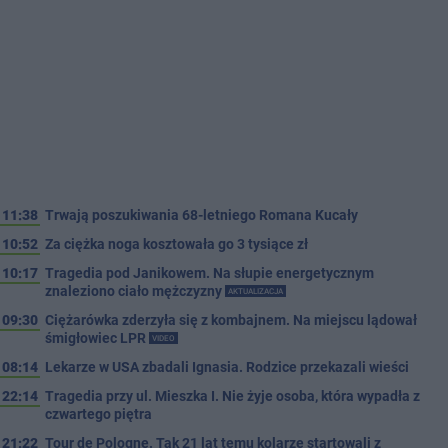
11:38
Trwają poszukiwania 68-letniego Romana Kucały
10:52
Za ciężka noga kosztowała go 3 tysiące zł
10:17
Tragedia pod Janikowem. Na słupie energetycznym
znaleziono ciało mężczyzny
AKTUALIZACJA
09:30
Ciężarówka zderzyła się z kombajnem. Na miejscu lądował
śmigłowiec LPR
VIDEO
08:14
Lekarze w USA zbadali Ignasia. Rodzice przekazali wieści
22:14
Tragedia przy ul. Mieszka I. Nie żyje osoba, która wypadła z
czwartego piętra
21:22
Tour de Pologne. Tak 21 lat temu kolarze startowali z