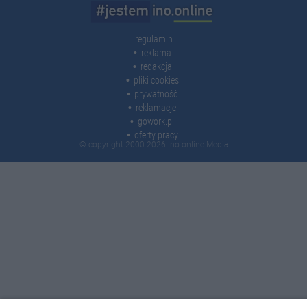
regulamin
reklama
redakcja
pliki cookies
prywatność
reklamacje
gowork.pl
oferty pracy
© copyright 2000-2026 Ino-online Media