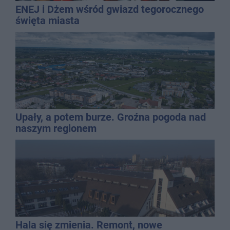
ENEJ i Dżem wśród gwiazd tegorocznego
święta miasta
Upały, a potem burze. Groźna pogoda nad
naszym regionem
Hala się zmienia. Remont, nowe