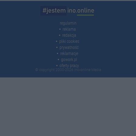
regulamin
reklama
redakcja
pliki cookies
prywatność
reklamacje
gowork.pl
oferty pracy
© copyright 2000-2026 Ino-online Media