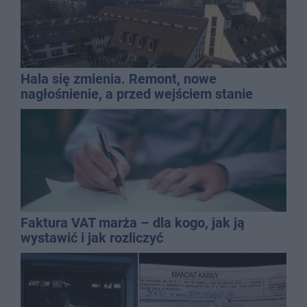
Hala się zmienia. Remont, nowe
nagłośnienie, a przed wejściem stanie
QEMETICA ARENA
Faktura VAT marża – dla kogo, jak ją
wystawić i jak rozliczyć