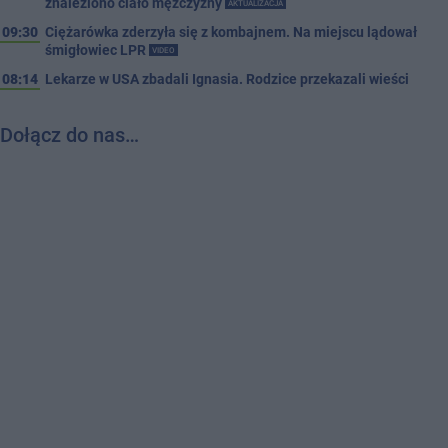
znaleziono ciało mężczyzny
AKTUALIZACJA
09:30
Ciężarówka zderzyła się z kombajnem. Na miejscu lądował
śmigłowiec LPR
VIDEO
08:14
Lekarze w USA zbadali Ignasia. Rodzice przekazali wieści
Dołącz do nas…