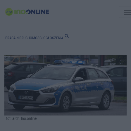
men
search
PRACA
NIERUCHOMOŚCI
OGŁOSZENIA
| fot. arch. Ino.online