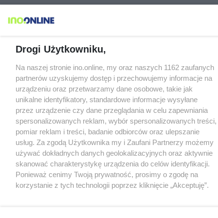
Drogi Użytkowniku,
Na naszej stronie ino.online, my oraz naszych 1162 zaufanych
partnerów uzyskujemy dostęp i przechowujemy informacje na
urządzeniu oraz przetwarzamy dane osobowe, takie jak
unikalne identyfikatory, standardowe informacje wysyłane
przez urządzenie czy dane przeglądania w celu zapewniania
spersonalizowanych reklam, wybór spersonalizowanych treści,
pomiar reklam i treści, badanie odbiorców oraz ulepszanie
usług. Za zgodą Użytkownika my i Zaufani Partnerzy możemy
używać dokładnych danych geolokalizacyjnych oraz aktywnie
skanować charakterystykę urządzenia do celów identyfikacji.
Ponieważ cenimy Twoją prywatność, prosimy o zgodę na
korzystanie z tych technologii poprzez kliknięcie „Akceptuję”.
Zgoda jest dobrowolna i zawsze możesz ją zmienić/wycofać
klikając przycisk ustawień prywatności znajdujący się w lewym
dolnym rogu strony
. Niektóre rodzaje przetwarzania danych