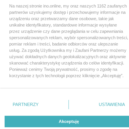
Na naszej stronie ino.online, my oraz naszych 1162 zaufanych
partnerów uzyskujemy dostęp i przechowujemy informacje na
urządzeniu oraz przetwarzamy dane osobowe, takie jak
unikalne identyfikatory, standardowe informacje wysyłane
przez urządzenie czy dane przeglądania w celu zapewniania
spersonalizowanych reklam, wybór spersonalizowanych treści,
pomiar reklam i treści, badanie odbiorców oraz ulepszanie
usług. Za zgodą Użytkownika my i Zaufani Partnerzy możemy
używać dokładnych danych geolokalizacyjnych oraz aktywnie
skanować charakterystykę urządzenia do celów identyfikacji.
Ponieważ cenimy Twoją prywatność, prosimy o zgodę na
korzystanie z tych technologii poprzez kliknięcie „Akceptuję”.
Zgoda jest dobrowolna i zawsze możesz ją zmienić/wycofać
klikając przycisk ustawień prywatności znajdujący się w lewym
dolnym rogu strony
. Niektóre rodzaje przetwarzania danych
nie wymagają zgody użytkownika, ale masz prawo sprzeciwić
PARTNERZY
USTAWIENIA
się takiemu przetwarzaniu. Preferencje będą miały
zastosowania tylko na tej witrynie.
Akceptuję
Zapoznaj się z poniższymi informacjami, abyś mógł świadomie