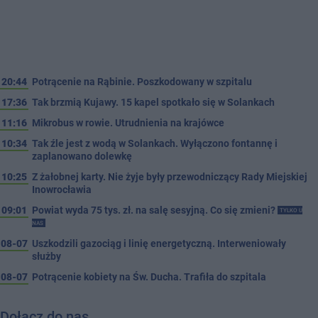
20:44
Potrącenie na Rąbinie. Poszkodowany w szpitalu
17:36
Tak brzmią Kujawy. 15 kapel spotkało się w Solankach
11:16
Mikrobus w rowie. Utrudnienia na krajówce
10:34
Tak źle jest z wodą w Solankach. Wyłączono fontannę i
zaplanowano dolewkę
10:25
Z żałobnej karty. Nie żyje były przewodniczący Rady Miejskiej
Inowrocławia
09:01
Powiat wyda 75 tys. zł. na salę sesyjną. Co się zmieni?
TYLKO U
NAS
08-07
Uszkodzili gazociąg i linię energetyczną. Interweniowały
służby
08-07
Potrącenie kobiety na Św. Ducha. Trafiła do szpitala
Dołącz do nas…