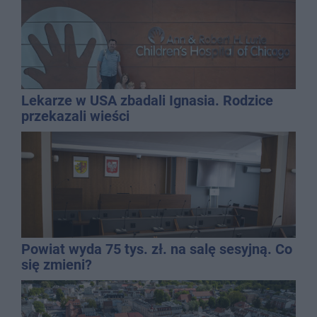
Lekarze w USA zbadali Ignasia. Rodzice
przekazali wieści
Powiat wyda 75 tys. zł. na salę sesyjną. Co
się zmieni?