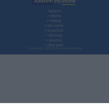
regulamin
reklama
redakcja
pliki cookies
prywatność
reklamacje
gowork.pl
oferty pracy
© copyright 2000-2026 Ino-online Media