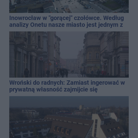
Inowrocław w "gorącej" czołówce. Według
analizy Onetu nasze miasto jest jednym z
najbardziej narażonych na upały
Wroński do radnych: Zamiast ingerować w
prywatną własność zajmijcie się
gospodarką