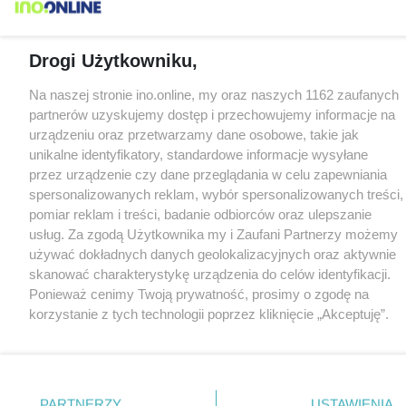
Drogi Użytkowniku,
Na naszej stronie ino.online, my oraz naszych 1162 zaufanych
partnerów uzyskujemy dostęp i przechowujemy informacje na
urządzeniu oraz przetwarzamy dane osobowe, takie jak
unikalne identyfikatory, standardowe informacje wysyłane
przez urządzenie czy dane przeglądania w celu zapewniania
spersonalizowanych reklam, wybór spersonalizowanych treści,
pomiar reklam i treści, badanie odbiorców oraz ulepszanie
usług. Za zgodą Użytkownika my i Zaufani Partnerzy możemy
używać dokładnych danych geolokalizacyjnych oraz aktywnie
skanować charakterystykę urządzenia do celów identyfikacji.
Ponieważ cenimy Twoją prywatność, prosimy o zgodę na
korzystanie z tych technologii poprzez kliknięcie „Akceptuję”.
Zgoda jest dobrowolna i zawsze możesz ją zmienić/wycofać
klikając przycisk ustawień prywatności znajdujący się w lewym
dolnym rogu strony
. Niektóre rodzaje przetwarzania danych
nie wymagają zgody użytkownika, ale masz prawo sprzeciwić
PARTNERZY
USTAWIENIA