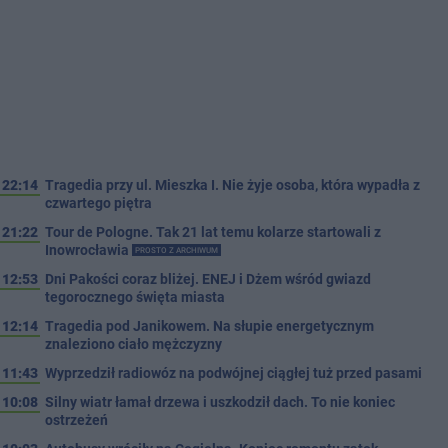
22:14
Tragedia przy ul. Mieszka I. Nie żyje osoba, która wypadła z
czwartego piętra
21:22
Tour de Pologne. Tak 21 lat temu kolarze startowali z
Inowrocławia
PROSTO Z ARCHIWUM
12:53
Dni Pakości coraz bliżej. ENEJ i Dżem wśród gwiazd
tegorocznego święta miasta
12:14
Tragedia pod Janikowem. Na słupie energetycznym
znaleziono ciało mężczyzny
11:43
Wyprzedził radiowóz na podwójnej ciągłej tuż przed pasami
10:08
Silny wiatr łamał drzewa i uszkodził dach. To nie koniec
ostrzeżeń