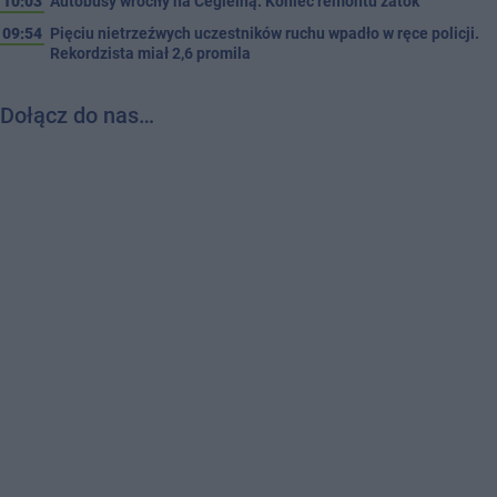
10:03
Autobusy wróciły na Cegielną. Koniec remontu zatok
09:54
Pięciu nietrzeźwych uczestników ruchu wpadło w ręce policji.
Rekordzista miał 2,6 promila
Dołącz do nas…