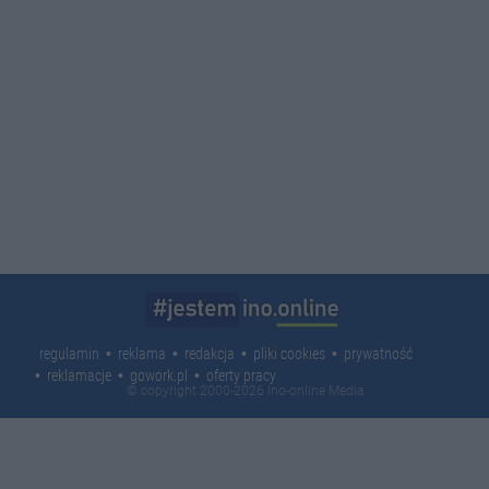
regulamin
reklama
redakcja
pliki cookies
prywatność
reklamacje
gowork.pl
oferty pracy
© copyright 2000-2026 Ino-online Media