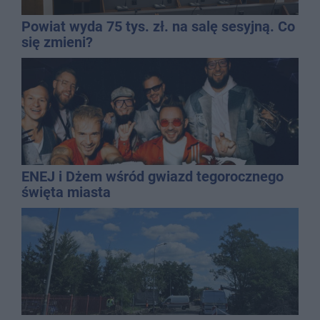
Powiat wyda 75 tys. zł. na salę sesyjną. Co
się zmieni?
ENEJ i Dżem wśród gwiazd tegorocznego
święta miasta