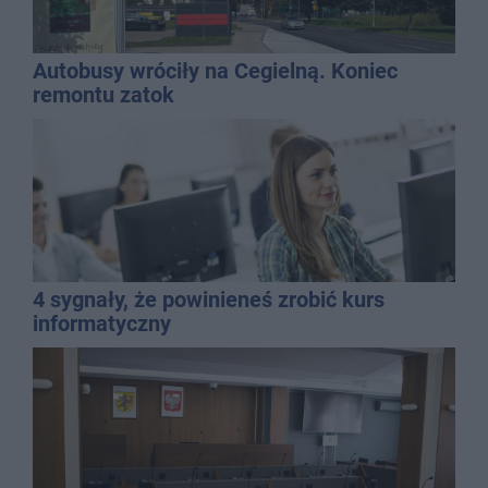
Autobusy wróciły na Cegielną. Koniec
remontu zatok
4 sygnały, że powinieneś zrobić kurs
informatyczny