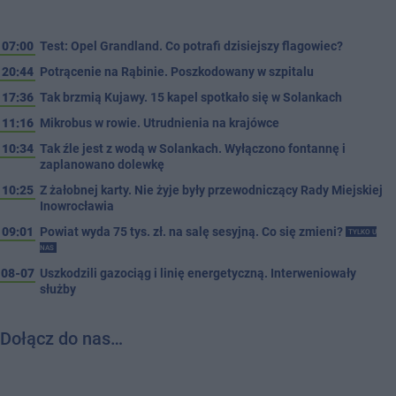
07:00
Test: Opel Grandland. Co potrafi dzisiejszy flagowiec?
20:44
Potrącenie na Rąbinie. Poszkodowany w szpitalu
17:36
Tak brzmią Kujawy. 15 kapel spotkało się w Solankach
11:16
Mikrobus w rowie. Utrudnienia na krajówce
10:34
Tak źle jest z wodą w Solankach. Wyłączono fontannę i
zaplanowano dolewkę
10:25
Z żałobnej karty. Nie żyje były przewodniczący Rady Miejskiej
Inowrocławia
09:01
Powiat wyda 75 tys. zł. na salę sesyjną. Co się zmieni?
TYLKO U
NAS
08-07
Uszkodzili gazociąg i linię energetyczną. Interweniowały
służby
Dołącz do nas…