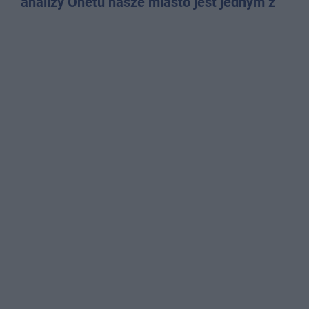
analizy Onetu nasze miasto jest jednym z
najbardziej narażonych na upały