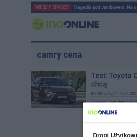
WIESZ PIERWSZY
Tragedia pod Janikowem. Na s
camry cena
Test: Toyota 
chcą
INOWROCŁAW
|
11 MAJA 2025
<center>"Testujemy now
limuzyna z 2,5-litrowym
paliwa na setkę? Jeśli na
Drogi Użytkow