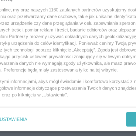
o.online, my oraz naszych 1160 zaufanych partnerów uzyskujemy dos
09:5
niu oraz przetwarzamy dane osobowe, takie jak unikalne identyfikat
przez urządzenie czy dane przeglądania w celu zapewniania sperson
Wczor
ych treści, pomiar reklam i treści, badanie odbiorców oraz ulepszan
21:5
fani Partnerzy możemy używać dokładnych danych geolokalizacyjn
tykę urządzenia do celów identyfikacji. Ponieważ cenimy Twoją pry
z tych technologii poprzez kliknięcie „Akceptuję”. Zgoda jest dobro
14:4
ikając przycisk ustawień prywatności znajdujący się w lewym dolny
14:2
etwarzania danych nie wymagają zgody użytkownika, ale masz prawo 
. Preferencje będą miały zastosowania tylko na tej witrynie.
12:4
12:4
szymi informacjami, abyś mógł świadomie i komfortowo korzystać z
gółowe informacje dotyczące przetwarzania Twoich danych znajdzi
12:1
s
oraz po kliknięciu w „Ustawienia”.
11:1
USTAWIENIA
10:3
07:5