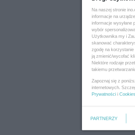
Na naszej stronie in
informacje na urządze
informacje wysyłane 
wybór spersonalizowan
Użytkownika my i Zau
skanować charakterys
zgodę na korzystanie 
ją zmienić/wycofać kl
Niektóre rodzaje prz
takiemu przetwarzaniu
Zapoznaj się z poniż
internetowych. Szcze
Prywatności
i
Cookie
PARTNERZY