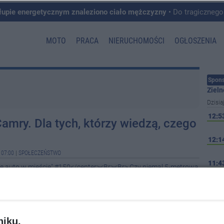
łupie energetycznym znaleziono ciało mężczyzny
• Do tragicznego zdarzenia doszło w 
MOTO
PRACA
NIERUCHOMOŚCI
OGŁOSZENIA
Spons
Zieln
Dzisia
12:5
Camry. Dla tych, którzy wiedzą, czego
12:1
 07:00
|
SPOŁECZEŃSTWO
11:4
e auto w mieście" #150</center><Br><Br> Czy niemal 5-metrowa
 benzyniakiem pod maską może palić w mieście mniej, niż 5 litrów
 tylnej klapie ma napis "Camry", to jak najb...
10:0
10:0
niku,