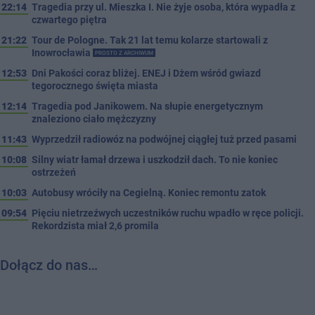
22:14
Tragedia przy ul. Mieszka I. Nie żyje osoba, która wypadła z
czwartego piętra
21:22
Tour de Pologne. Tak 21 lat temu kolarze startowali z
Inowrocławia
PROSTO Z ARCHIWUM
12:53
Dni Pakości coraz bliżej. ENEJ i Dżem wśród gwiazd
tegorocznego święta miasta
12:14
Tragedia pod Janikowem. Na słupie energetycznym
znaleziono ciało mężczyzny
11:43
Wyprzedził radiowóz na podwójnej ciągłej tuż przed pasami
10:08
Silny wiatr łamał drzewa i uszkodził dach. To nie koniec
ostrzeżeń
10:03
Autobusy wróciły na Cegielną. Koniec remontu zatok
09:54
Pięciu nietrzeźwych uczestników ruchu wpadło w ręce policji.
Rekordzista miał 2,6 promila
Dołącz do nas…