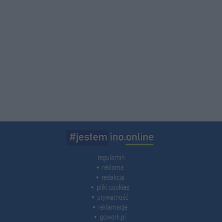
regulamin
reklama
redakcja
pliki cookies
prywatność
reklamacje
gowork.pl