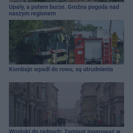
Upały, a potem burze. Groźna pogoda nad
naszym regionem
Kombajn wpadł do rowu, są utrudnienia
Wroński do radnych: Zamiast ingerować w