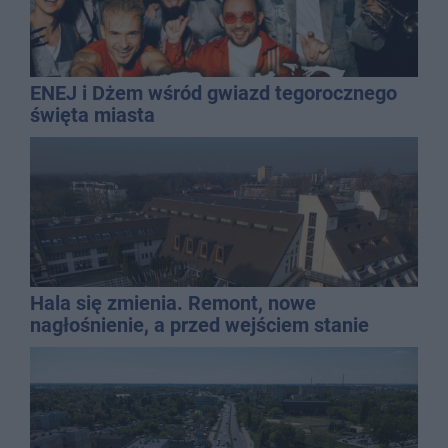
ENEJ i Dżem wśród gwiazd tegorocznego
święta miasta
Hala się zmienia. Remont, nowe
nagłośnienie, a przed wejściem stanie
QEMETICA ARENA