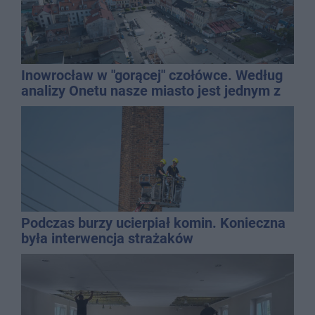
Inowrocław w "gorącej" czołówce. Według
analizy Onetu nasze miasto jest jednym z
najbardziej narażonych na upały
Podczas burzy ucierpiał komin. Konieczna
była interwencja strażaków