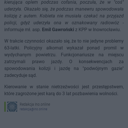
kierująca oplem podczas cofania, poczuła, że w "coś"
uderzyła. Okazało się, że podczas manewru spowodowała
kolizję z autem. Kobieta nie musiała czekać na przyjazd
policji, gdyż uderzyła ona w oznakowany radiowóz
-
informuje mł. asp.
Emil Gawroński
z KPP w Inowrocławiu.
W trakcie czynności okazało się, że to nie jedyne problemy
63-latki. Policyjny alkomat wykazał ponad promil w
wydychanym powietrzu. Funkcjonariusze na miejscu
zatrzymali prawo jazdy. O konsekwencjach za
spowodowania kolizji i jazdę na "podwójnym gazie"
zadecyduje sąd.
Kierowanie w stanie nietrzeźwości jest przestępstwem,
które zagrożone jest karą do 3 lat pozbawienia wolności.
Redakcja Ino.online
redakcja@ino.online