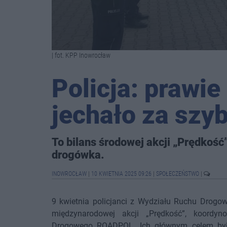
| fot. KPP Inowrocław
Policja: prawi
jechało za szy
To bilans środowej akcji „Prędkość
drogówka.
INOWROCŁAW
|
10 KWIETNIA 2025 09:26
|
SPOŁECZEŃSTWO
|
9 kwietnia policjanci z Wydziału Ruchu Drogow
międzynarodowej akcji „Prędkość”, koordyn
Drogowego ROADPOL. Ich głównym celem było