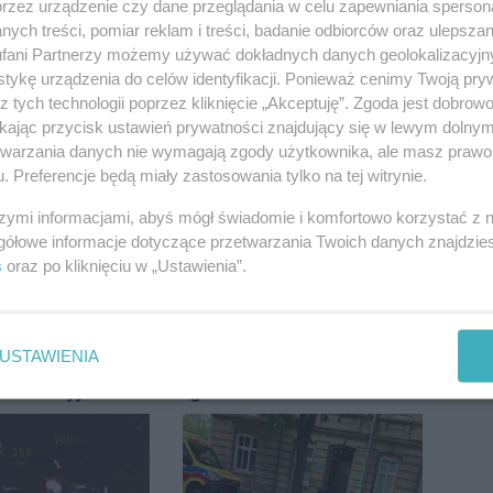
przez urządzenie czy dane przeglądania w celu zapewniania sperson
ych treści, pomiar reklam i treści, badanie odbiorców oraz ulepszan
fani Partnerzy możemy używać dokładnych danych geolokalizacyjn
tykę urządzenia do celów identyfikacji. Ponieważ cenimy Twoją pry
z tych technologii poprzez kliknięcie „Akceptuję”. Zgoda jest dobro
ikając przycisk ustawień prywatności znajdujący się w lewym dolny
żem wśród
Podczas burzy ucierpiał
etwarzania danych nie wymagają zgody użytkownika, ale masz prawo 
egorocznego
komin. Konieczna była
. Preferencje będą miały zastosowania tylko na tej witrynie.
iasta
interwencja strażaków
szymi informacjami, abyś mógł świadomie i komfortowo korzystać z
gółowe informacje dotyczące przetwarzania Twoich danych znajdzi
s
oraz po kliknięciu w „Ustawienia”.
USTAWIENIA
przy ul.
Lekarze w USA zbadali
. Nie żyje
Ignasia. Rodzice
tóra wypadła z
przekazali wieści
o piętra