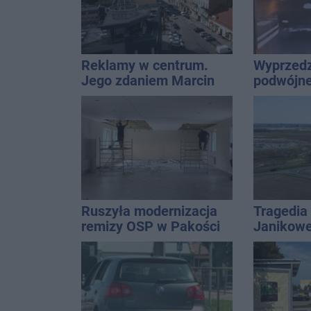
Reklamy w centrum.
Wyprzedz
Jego zdaniem Marcin
podwójnej
Wroński jest w błędzie
przed pa
[akt.]
Ruszyła modernizacja
Tragedia
remizy OSP w Pakości
Janikowe
energet
znalezion
mężczyz