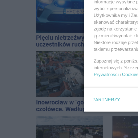
informacje wysyłane 
wybór spersonalizowan
Użytkownika my i Zau
skanować charakterys
zgodę na korzystanie 
ją zmienić/wycofać kl
Pięciu nietrzeźwych
ENEJ i D
Niektóre rodzaje prz
uczestników ruchu
gwiazd t
takiemu przetwarzaniu
wpadło w ręce policji.
święta m
Rekordzista miał 2,6
Zapoznaj się z poniż
promila
internetowych. Szcze
Prywatności
i
Cookie
PARTNERZY
Inowrocław w "gorącej"
Tragedia 
czołówce. Według
Mieszka I
analizy Onetu nasze
osoba, k
miasto jest jednym z
czwarteg
najbardziej narażonych
na upały