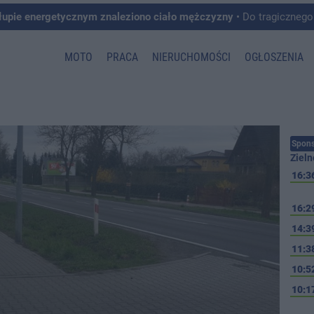
łupie energetycznym znaleziono ciało mężczyzny
• Do tragicznego zdarzenia doszło w 
MOTO
PRACA
NIERUCHOMOŚCI
OGŁOSZENIA
Spons
Zieln
16:3
16:2
14:3
11:3
10:5
10:1