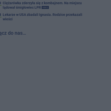
0
Ciężarówka zderzyła się z kombajnem. Na miejscu
lądował śmigłowiec LPR
VIDEO
4
Lekarze w USA zbadali Ignasia. Rodzice przekazali
wieści
ącz do nas…