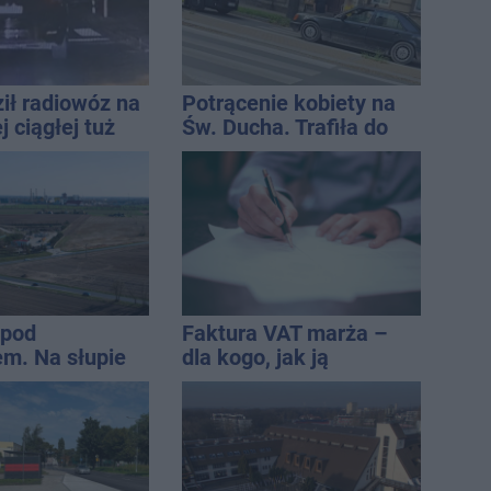
ił radiowóz na
Potrącenie kobiety na
 ciągłej tuż
Św. Ducha. Trafiła do
sami
szpitala
 pod
Faktura VAT marża –
m. Na słupie
dla kogo, jak ją
ycznym
wystawić i jak rozliczyć
o ciało
ny