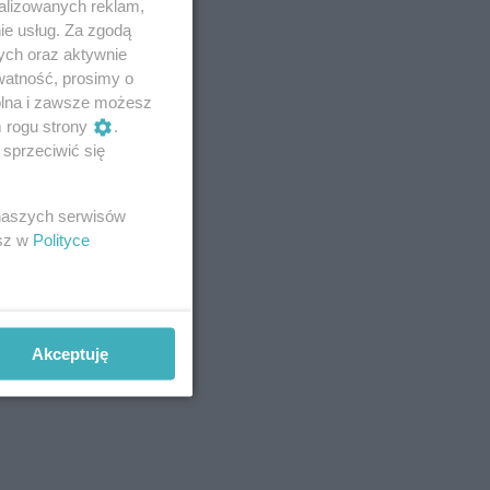
alizowanych reklam,
ie usług. Za zgodą
ych oraz aktywnie
watność, prosimy o
wolna i zawsze możesz
m rogu strony
.
sprzeciwić się
 naszych serwisów
esz w
Polityce
Akceptuję