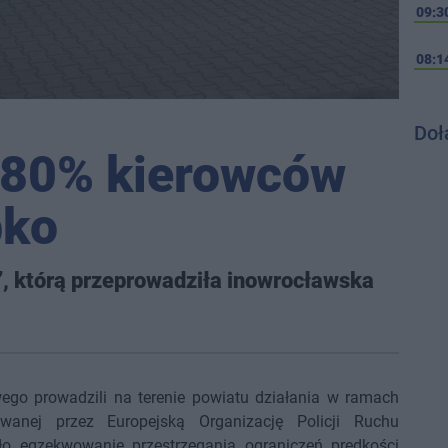
09:3
08:1
Doł
e 80% kierowców
bko
”, którą przeprowadziła inowrocławska
ego prowadzili na terenie powiatu działania w ramach
owanej przez Europejską Organizację Policji Ruchu
 egzekwowanie przestrzegania ograniczeń prędkości