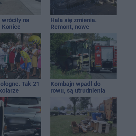
 wróciły na
Hala się zmienia.
. Koniec
Remont, nowe
zatok
nagłośnienie, a przed
wejściem stanie
QEMETICA ARENA
Pologne. Tak 21
Kombajn wpadł do
kolarze
rowu, są utrudnienia
i z
awia