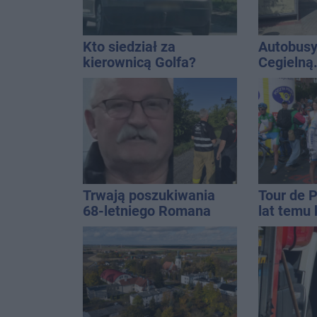
Kto siedział za
Autobusy
kierownicą Golfa?
Cegielną
Kierowca zbiegł po
remontu 
kolizji
Trwają poszukiwania
Tour de 
68-letniego Romana
lat temu 
Kucały
startowal
Inowrocł