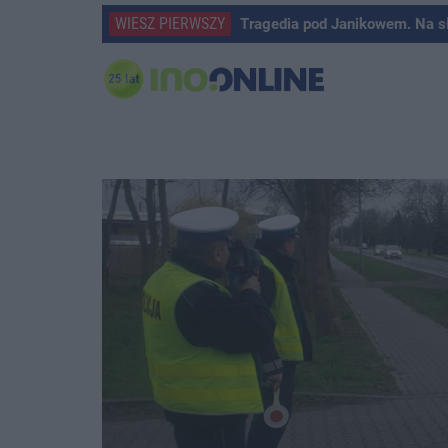
WIESZ PIERWSZY
Tragedia pod Janikowem. Na s