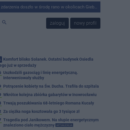
środę rano w okolicach Giebni koło Janikowa. Wówczas na słupie energetycznym odnaleziono ciało mężczyzny.
search
zaloguj
nowy profil
Komfort blisko Solanek. Ostatni budynek Osiedla
.
ego już w sprzedaży
6
Uszkodzili gazociąg i linię energetyczną.
Interweniowały służby
9
Potrącenie kobiety na Św. Ducha. Trafiła do szpitala
9
Wkrótce kolejna zbiórka gabarytów w Inowrocławiu
8
Trwają poszukiwania 68-letniego Romana Kucały
2
Za ciężka noga kosztowała go 3 tysiące zł
7
Tragedia pod Janikowem. Na słupie energetycznym
znaleziono ciało mężczyzny
AKTUALIZACJA