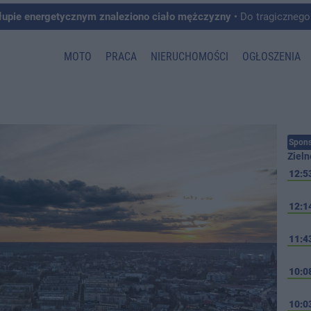
łupie energetycznym znaleziono ciało mężczyzny
• Do tragicznego zdarzenia doszło w 
MOTO
PRACA
NIERUCHOMOŚCI
OGŁOSZENIA
Spons
Zieln
12:5
12:1
11:4
10:0
10:0