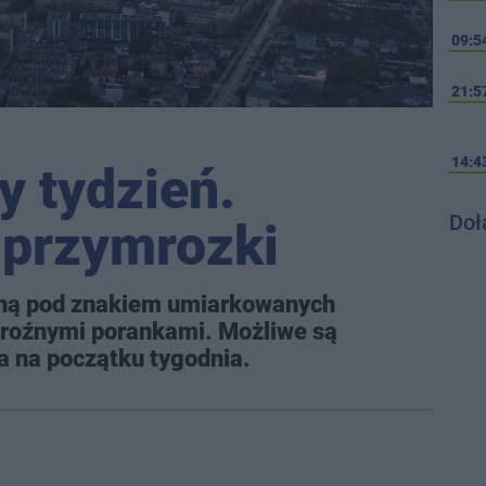
09:5
21:5
14:4
 tydzień.
Doł
 przymrozki
łyną pod znakiem umiarkowanych
mroźnymi porankami. Możliwe są
a na początku tygodnia.