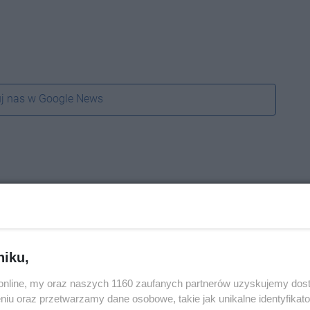
j nas w Google News
niku,
o.online, my oraz naszych 1160 zaufanych partnerów uzyskujemy dos
niu oraz przetwarzamy dane osobowe, takie jak unikalne identyfikat