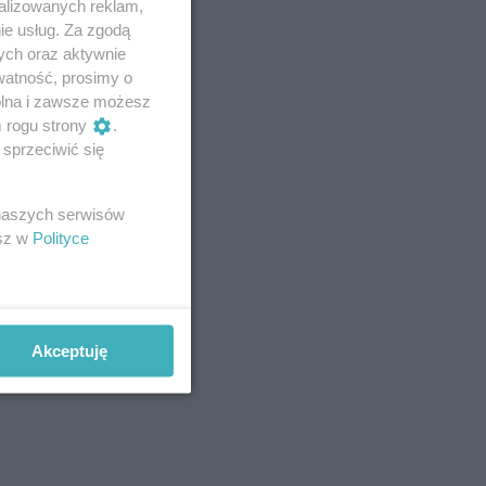
alizowanych reklam,
ie usług. Za zgodą
ych oraz aktywnie
watność, prosimy o
wolna i zawsze możesz
m rogu strony
.
sprzeciwić się
 naszych serwisów
esz w
Polityce
Akceptuję