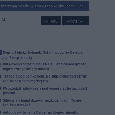
środę rano w okolicach Giebni koło Janikowa. Wówczas na słupie energetycznym odnaleziono ciało mężczyzny.
search
zaloguj
nowy profil
Komfort blisko Solanek. Ostatni budynek Osiedla
.
ego już w sprzedaży
3
Dni Pakości coraz bliżej. ENEJ i Dżem wśród gwiazd
tegorocznego święta miasta
4
Tragedia pod Janikowem. Na słupie energetycznym
znaleziono ciało mężczyzny
3
Wyprzedził radiowóz na podwójnej ciągłej tuż przed
pasami
8
Silny wiatr łamał drzewa i uszkodził dach. To nie
koniec ostrzeżeń
3
Autobusy wróciły na Cegielną. Koniec remontu