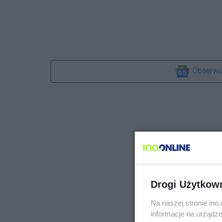
Obserwu
Drogi Użytkow
Na naszej stronie in
informacje na urządze