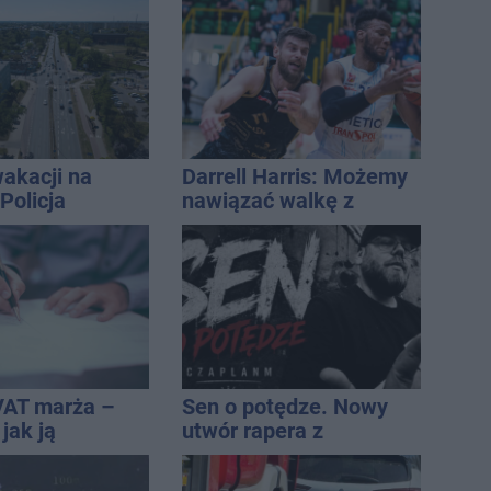
akacji na
Darrell Harris: Możemy
Policja
nawiązać walkę z
ała lipiec
każdym w tej lidze
VAT marża –
Sen o potędze. Nowy
 jak ją
utwór rapera z
i jak rozliczyć
Inowrocławia przeciwko
uzależnieniom