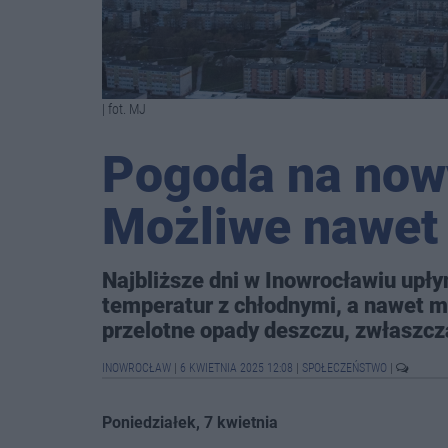
| fot. MJ
Pogoda na nowy
Możliwe nawet
Najbliższe dni w Inowrocławiu up
temperatur z chłodnymi, a nawet 
przelotne opady deszczu, zwłaszcz
INOWROCŁAW
|
6 KWIETNIA 2025 12:08
|
SPOŁECZEŃSTWO
|
Poniedziałek, 7 kwietnia