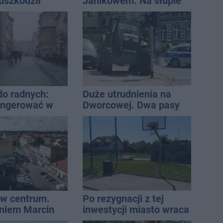
uszkodził
Janikowem. Na słupie
nie koniec
energetycznym
ń
znaleziono ciało
mężczyzny
do radnych:
Duże utrudnienia na
ingerować w
Dworcowej. Dwa pasy
 własność
blokowała przyczepa od
 się
ciągnika
rką
w centrum.
Po rezygnacji z tej
niem Marcin
inwestycji miasto wraca
est w błędzie
do tematu