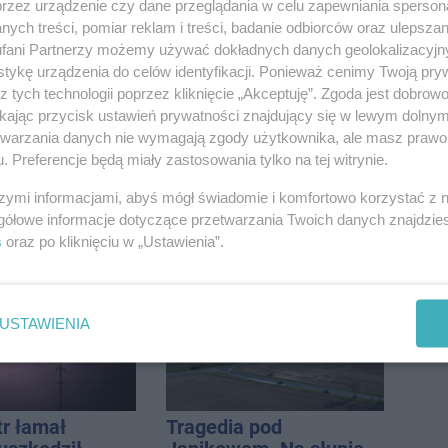
przez urządzenie czy dane przeglądania w celu zapewniania sperson
ych treści, pomiar reklam i treści, badanie odbiorców oraz ulepszan
fani Partnerzy możemy używać dokładnych danych geolokalizacyjn
tykę urządzenia do celów identyfikacji. Ponieważ cenimy Twoją pry
z tych technologii poprzez kliknięcie „Akceptuję”. Zgoda jest dobro
ikając przycisk ustawień prywatności znajdujący się w lewym dolny
etwarzania danych nie wymagają zgody użytkownika, ale masz prawo 
. Preferencje będą miały zastosowania tylko na tej witrynie.
szymi informacjami, abyś mógł świadomie i komfortowo korzystać z
ś ten wypadek?
Polifonika z
gółowe informacje dotyczące przetwarzania Twoich danych znajdzi
szuka świadków
Inowrocławia zagrała na
s
oraz po kliknięciu w „Ustawienia”.
Harendzie. Muzyczny
hołd dla Jana
Kasprowicza
USTAWIENIA
tr łamał
Tragedia pod