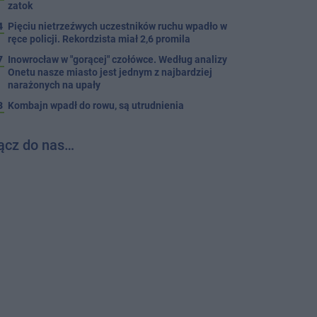
zatok
4
Pięciu nietrzeźwych uczestników ruchu wpadło w
ręce policji. Rekordzista miał 2,6 promila
7
Inowrocław w "gorącej" czołówce. Według analizy
Onetu nasze miasto jest jednym z najbardziej
narażonych na upały
3
Kombajn wpadł do rowu, są utrudnienia
ącz do nas…