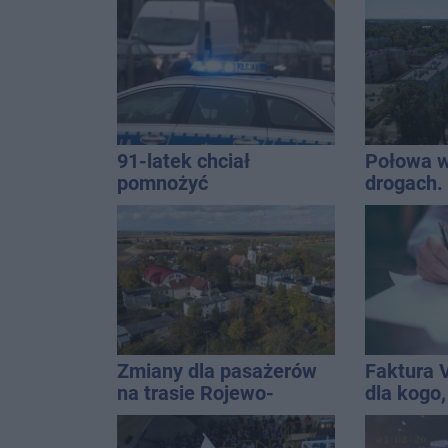
[akt.]
91-latek chciał
Połowa w
pomnożyć
drogach. 
oszczędności. Stracił
podsumow
ponad 10 tys. zł
Zmiany dla pasażerów
Faktura 
na trasie Rojewo-
dla kogo,
Inowrocław
wystawić 