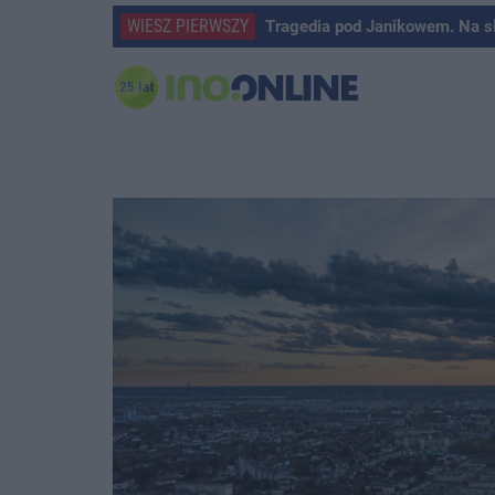
WIESZ PIERWSZY
Tragedia pod Janikowem. Na s