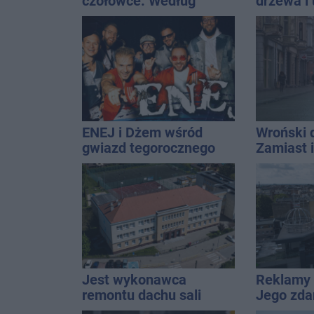
czołówce. Według
drzewa i 
analizy Onetu nasze
dach. To 
miasto jest jednym z
ostrzeże
najbardziej narażonych
na upały
ENEJ i Dżem wśród
Wroński 
gwiazd tegorocznego
Zamiast 
święta miasta
prywatną
zajmijcie
gospoda
Jest wykonawca
Reklamy 
remontu dachu sali
Jego zda
gimastycznej
Wroński j