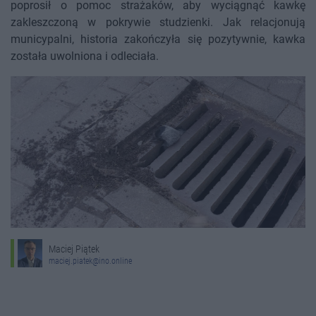
poprosił o pomoc strażaków, aby wyciągnąć kawkę
zakleszczoną w pokrywie studzienki. Jak relacjonują
municypalni, historia zakończyła się pozytywnie, kawka
została uwolniona i odleciała.
Maciej Piątek
maciej.piatek@ino.online