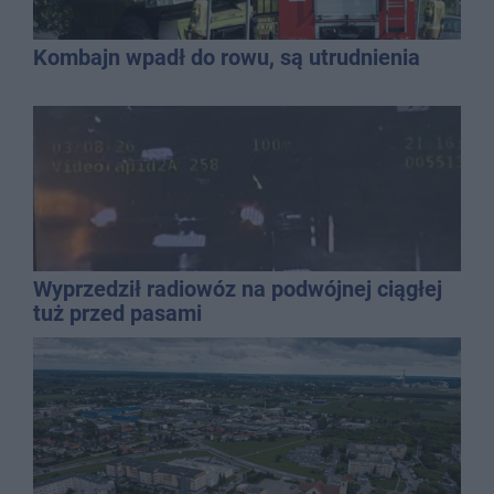
Kombajn wpadł do rowu, są utrudnienia
Wyprzedził radiowóz na podwójnej ciągłej
tuż przed pasami