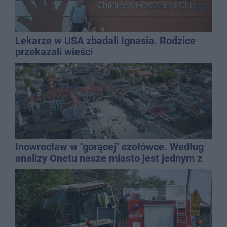
Lekarze w USA zbadali Ignasia. Rodzice
przekazali wieści
Inowrocław w "gorącej" czołówce. Według
analizy Onetu nasze miasto jest jednym z
najbardziej narażonych na upały