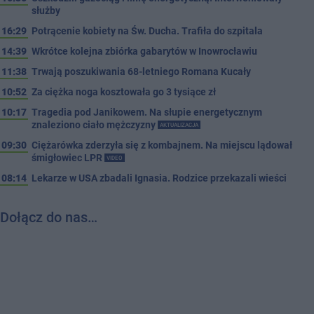
służby
16:29
Potrącenie kobiety na Św. Ducha. Trafiła do szpitala
14:39
Wkrótce kolejna zbiórka gabarytów w Inowrocławiu
11:38
Trwają poszukiwania 68-letniego Romana Kucały
10:52
Za ciężka noga kosztowała go 3 tysiące zł
10:17
Tragedia pod Janikowem. Na słupie energetycznym
znaleziono ciało mężczyzny
AKTUALIZACJA
09:30
Ciężarówka zderzyła się z kombajnem. Na miejscu lądował
śmigłowiec LPR
VIDEO
08:14
Lekarze w USA zbadali Ignasia. Rodzice przekazali wieści
Dołącz do nas…