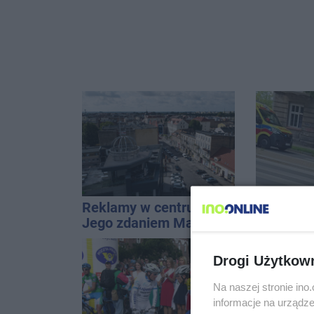
Reklamy w centrum.
Potrącen
Jego zdaniem Marcin
Św. Ducha
Wroński jest w błędzie
szpitala
[akt.]
Drogi Użytkow
Na naszej stronie in
informacje na urządze