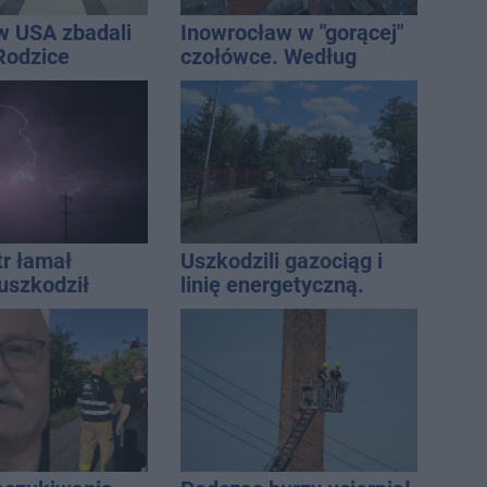
w USA zbadali
Inowrocław w "gorącej"
 Rodzice
czołówce. Według
i wieści
analizy Onetu nasze
miasto jest jednym z
najbardziej narażonych
na upały
tr łamał
Uszkodzili gazociąg i
uszkodził
linię energetyczną.
nie koniec
Interweniowały służby
ń