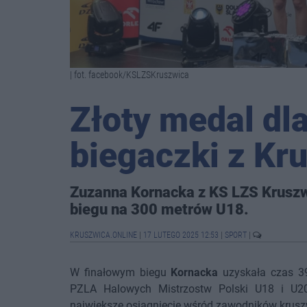
| fot. facebook/KSLZSKruszwica
Złoty medal dl
biegaczki z Kr
Zuzanna Kornacka z KS LZS Kruszwi
biegu na 300 metrów U18.
KRUSZWICA.ONLINE
|
17 LUTEGO 2025 12:53
|
SPORT
|
W finałowym biegu
Kornacka
uzyskała czas 39
PZLA Halowych Mistrzostw Polski U18 i U2
największe osiągnięcie wśród zawodników krusz