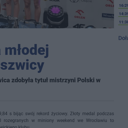
16:2
14:3
11:3
Doł
a młodej
uszwicy
ca zdobyła tytuł mistrzyni Polski w
,84 s bijąc swój rekord życiowy. Złoty medal podczas
0 rozegranych w miniony weekend we Wrocławiu to
wickiego klubu.