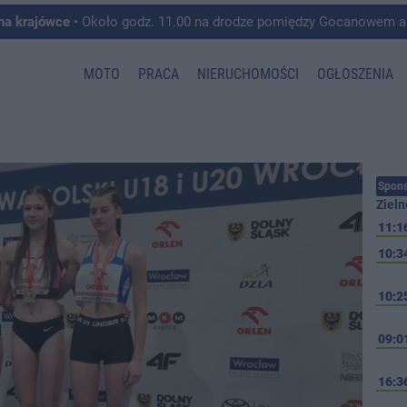
 na krajówce
• Około godz. 11.00 na drodze pomiędzy Gocanowem a Chełmiczkami w g
MOTO
PRACA
NIERUCHOMOŚCI
OGŁOSZENIA
Spons
Zieln
11:1
10:3
10:2
09:0
16:3