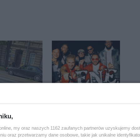
ie kobiety na
ENEJ i Dżem wśród
. Trafiła do
gwiazd tegorocznego
święta miasta
niku,
o.online, my oraz naszych 1162 zaufanych partnerów uzyskujemy dos
niu oraz przetwarzamy dane osobowe, takie jak unikalne identyfikat