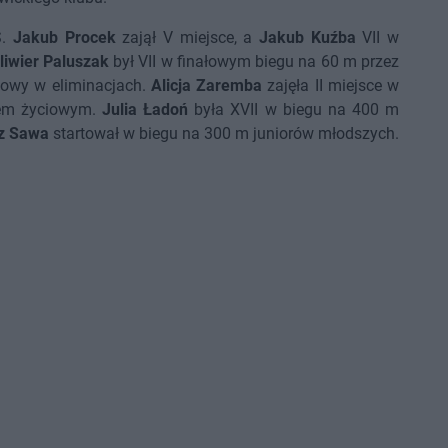
S.
Jakub Procek
zajął V miejsce, a
Jakub Kuźba
VII w
liwier Paluszak
był VII w finałowym biegu na 60 m przez
ciowy w eliminacjach.
Alicja Zaremba
zajęła II miejsce w
rdem życiowym.
Julia Ładoń
była XVII w biegu na 400 m
z Sawa
startował w biegu na 300 m juniorów młodszych.