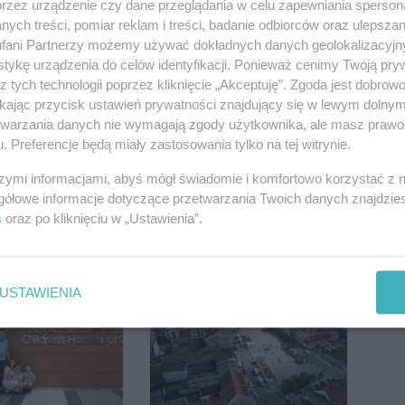
przez urządzenie czy dane przeglądania w celu zapewniania sperson
ych treści, pomiar reklam i treści, badanie odbiorców oraz ulepszan
fani Partnerzy możemy używać dokładnych danych geolokalizacyjn
kolejna zbiórka
W sobotę Kujawski
tykę urządzenia do celów identyfikacji. Ponieważ cenimy Twoją pry
ów w
Festiwal Pieśni Ludowej
z tych technologii poprzez kliknięcie „Akceptuję”. Zgoda jest dobro
awiu
ikając przycisk ustawień prywatności znajdujący się w lewym dolny
etwarzania danych nie wymagają zgody użytkownika, ale masz prawo 
. Preferencje będą miały zastosowania tylko na tej witrynie.
szymi informacjami, abyś mógł świadomie i komfortowo korzystać z
gółowe informacje dotyczące przetwarzania Twoich danych znajdzi
s
oraz po kliknięciu w „Ustawienia”.
da 75 tys. zł.
Tragedia pod
esyjną. Co się
Janikowem. Na słupie
energetycznym
USTAWIENIA
znaleziono ciało
mężczyzny