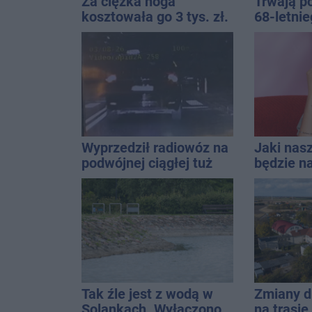
Za ciężka noga
Trwają p
kosztowała go 3 tys. zł.
68-letni
Do tego 13 punktów
Kucały
Wyprzedził radiowóz na
Jaki nas
podwójnej ciągłej tuż
będzie na
przed pasami
uniwersa
które pas
stylizacji
Tak źle jest z wodą w
Zmiany d
Solankach. Wyłączono
na trasi