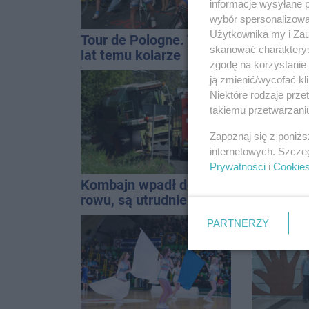
informacje wysyłane 
wybór spersonalizowan
Użytkownika my i Zau
Tour de Pologne. Tak 21
Wkrótce 
skanować charakterys
lat temu kolarze
gabaryt
zgodę na korzystanie 
startowali z
Inowrocł
ją zmienić/wycofać kl
Inowrocławia
Niektóre rodzaje prz
takiemu przetwarzaniu
Zapoznaj się z poniż
internetowych. Szcze
Prywatności
i
Cookie
Kombajn wpadł do
Powiat wy
rowu, są utrudnienia
na salę s
zmieni?
PARTNERZY