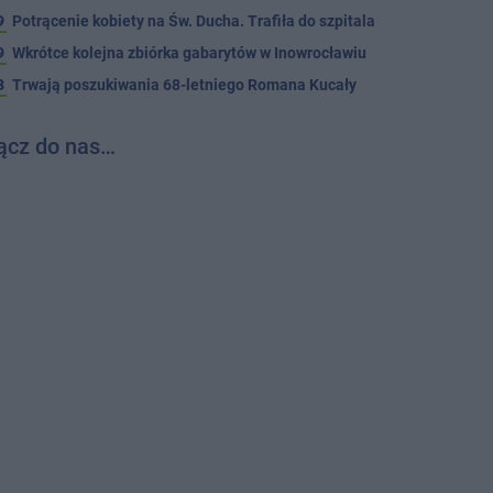
9
Potrącenie kobiety na Św. Ducha. Trafiła do szpitala
9
Wkrótce kolejna zbiórka gabarytów w Inowrocławiu
8
Trwają poszukiwania 68-letniego Romana Kucały
ącz do nas…