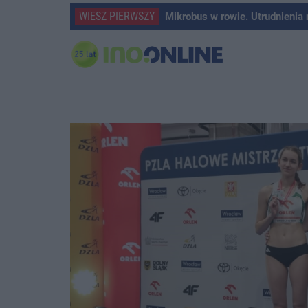
WIESZ PIERWSZY
Mikrobus w rowie. Utrudnienia