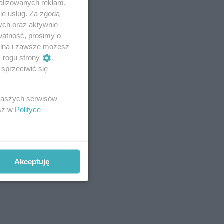
alizowanych reklam,
ie usług. Za zgodą
ych oraz aktywnie
watność, prosimy o
wolna i zawsze możesz
m rogu strony
.
sprzeciwić się
 naszych serwisów
esz w
Polityce
Akceptuję