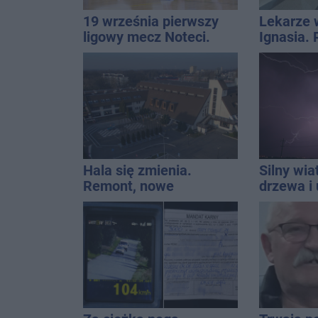
19 września pierwszy
Lekarze 
ligowy mecz Noteci.
Ignasia.
Znamy cały terminarz
przekazal
Hala się zmienia.
Silny wia
Remont, nowe
drzewa i 
nagłośnienie, a przed
dach. To 
wejściem stanie
ostrzeże
QEMETICA ARENA