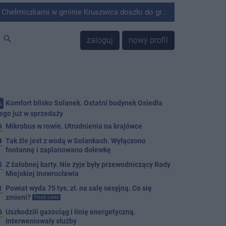
minie Kruszwica doszło do groźnie wyglądającego zdarzenia.
search
zaloguj
nowy profil
Komfort blisko Solanek. Ostatni budynek Osiedla
.
ego już w sprzedaży
6
Mikrobus w rowie. Utrudnienia na krajówce
4
Tak źle jest z wodą w Solankach. Wyłączono
fontannę i zaplanowano dolewkę
5
Z żałobnej karty. Nie żyje były przewodniczący Rady
Miejskiej Inowrocławia
1
Powiat wyda 75 tys. zł. na salę sesyjną. Co się
zmieni?
TYLKO U NAS
6
Uszkodzili gazociąg i linię energetyczną.
Interweniowały służby