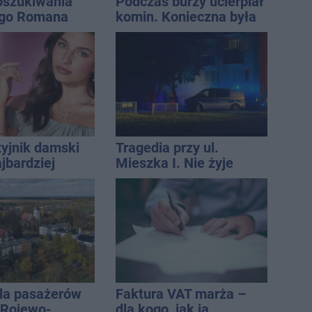
oszukiwania
Podczas burzy ucierpiał
ego Romana
komin. Konieczna była
interwencja strażaków
zyjnik damski
Tragedia przy ul.
jbardziej
Mieszka I. Nie żyje
lny? Modele,
osoba, która wypadła z
ują do wielu
czwartego piętra
la pasażerów
Faktura VAT marża –
e Rojewo-
dla kogo, jak ją