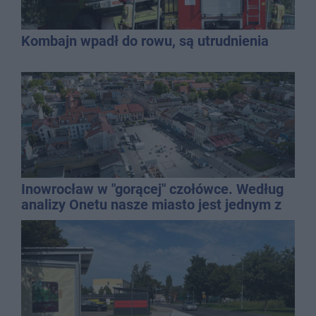
Kombajn wpadł do rowu, są utrudnienia
Inowrocław w "gorącej" czołówce. Według
analizy Onetu nasze miasto jest jednym z
najbardziej narażonych na upały