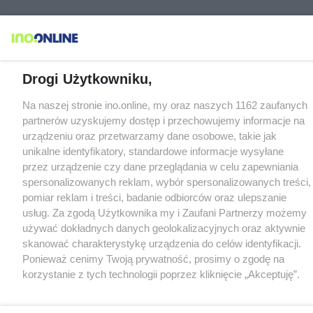
Drogi Użytkowniku,
Na naszej stronie ino.online, my oraz naszych 1162 zaufanych
partnerów uzyskujemy dostęp i przechowujemy informacje na
urządzeniu oraz przetwarzamy dane osobowe, takie jak
unikalne identyfikatory, standardowe informacje wysyłane
przez urządzenie czy dane przeglądania w celu zapewniania
spersonalizowanych reklam, wybór spersonalizowanych treści,
pomiar reklam i treści, badanie odbiorców oraz ulepszanie
usług. Za zgodą Użytkownika my i Zaufani Partnerzy możemy
używać dokładnych danych geolokalizacyjnych oraz aktywnie
skanować charakterystykę urządzenia do celów identyfikacji.
Ponieważ cenimy Twoją prywatność, prosimy o zgodę na
korzystanie z tych technologii poprzez kliknięcie „Akceptuję”.
Zgoda jest dobrowolna i zawsze możesz ją zmienić/wycofać
klikając przycisk ustawień prywatności znajdujący się w lewym