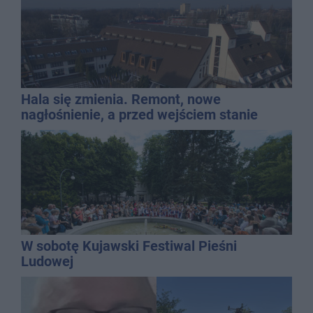
Hala się zmienia. Remont, nowe
nagłośnienie, a przed wejściem stanie
QEMETICA ARENA
W sobotę Kujawski Festiwal Pieśni
Ludowej