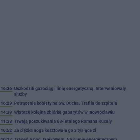
16:36
Uszkodzili gazociąg i linię energetyczną. Interweniowały
służby
16:29
Potrącenie kobiety na Św. Ducha. Trafiła do szpitala
14:39
Wkrótce kolejna zbiórka gabarytów w Inowrocławiu
11:38
Trwają poszukiwania 68-letniego Romana Kucały
10:52
Za ciężka noga kosztowała go 3 tysiące zł
10:17
Tragedia pod Janikowem. Na słupie energetycznym