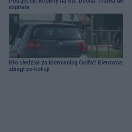
Potrącenie kobiety na Św. Ducha. Trafiła do
szpitala
Kto siedział za kierownicą Golfa? Kierowca
zbiegł po kolizji