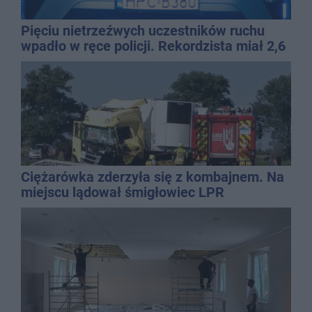
Pięciu nietrzeźwych uczestników ruchu
wpadło w ręce policji. Rekordzista miał 2,6
promila
Ciężarówka zderzyła się z kombajnem. Na
miejscu lądował śmigłowiec LPR