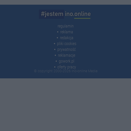
regulamin
reklama
redakcja
pliki cookies
prywatność
reklamacje
gowork.pl
oferty pracy
© copyright 2000-2026 Ino-online Media