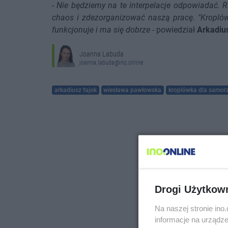
-
Nie będziemy na te interpelacje odpowiadać. 
chaos i zdezorganizować naszą pracę. "Kroplówk
funkcjonuje i ma się dobrze
- powiedział
Arkadiu
Joanna Labuda
joanna.labuda@ino.online
arkadiusz fajok
wiesława pawłowska
kroplówka dla samor
Drogi Użytkow
Na naszej stronie in
informacje na urządze