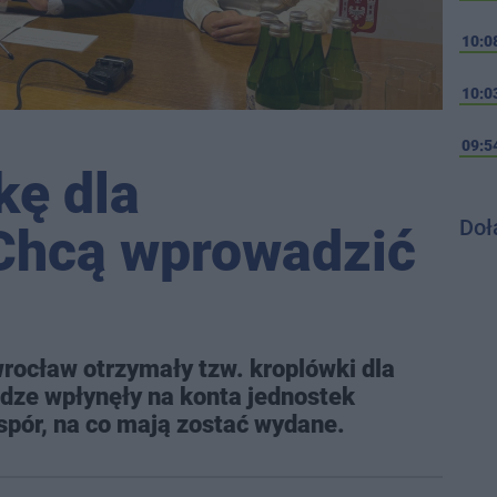
10:0
10:0
09:5
kę dla
Doł
Chcą wprowadzić
rocław otrzymały tzw. kroplówki dla
dze wpłynęły na konta jednostek
spór, na co mają zostać wydane.