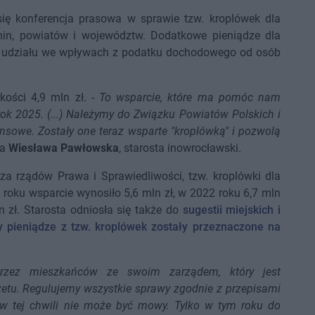
ię konferencja prasowa w sprawie tzw. kroplówek dla
in, powiatów i województw. Dodatkowe pieniądze dla
z udziału we wpływach z podatku dochodowego od osób
ości 4,9 mln zł. -
To wsparcie, które ma pomóc nam
rok 2025. (...) Należymy do Związku Powiatów Polskich i
nsowe. Zostały one teraz wsparte "kroplówką" i pozwolą
ła
Wiesława Pawłowska
, starosta inowrocławski.
 za rządów Prawa i Sprawiedliwości, tzw. kroplówki dla
roku wsparcie wynosiło 5,6 mln zł, w 2022 roku 6,7 mln
n zł. Starosta odniosła się także do
sugestii miejskich i
y pieniądze z tzw. kroplówek zostały przeznaczone na
przez mieszkańców ze swoim zarządem, który jest
etu. Regulujemy wszystkie sprawy zgodnie z przepisami
w tej chwili nie może być mowy. Tylko w tym roku do