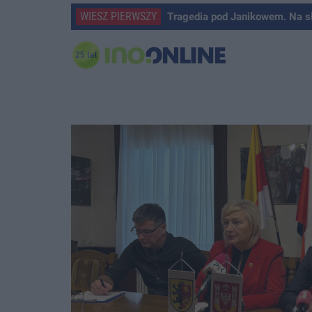
WIESZ PIERWSZY
Tragedia pod Janikowem. Na s