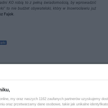
Radni KO robią to z pełną świadomością, by wprowadzić
i" to nie budżet obywatelski, który w Inowrocławiu już
sz Fajok
.
ządu
niku,
o.online, my oraz naszych 1162 zaufanych partnerów uzyskujemy dos
niu oraz przetwarzamy dane osobowe, takie jak unikalne identyfikat