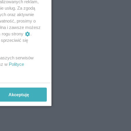
alizowanych reklam,
ie usług. Za zgodą
ych oraz aktywnie
watność, prosimy o
wolna i zawsze możesz
m rogu strony
.
sprzeciwić się
 naszych serwisów
esz w
Polityce
Akceptuję