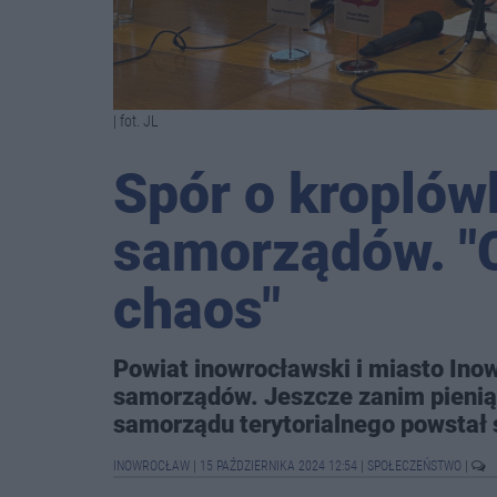
| fot. JL
Spór o kroplów
samorządów. "
chaos"
Powiat inowrocławski i miasto Inow
samorządów. Jeszcze zanim pienią
samorządu terytorialnego powstał 
INOWROCŁAW
|
15 PAŹDZIERNIKA 2024 12:54
|
SPOŁECZEŃSTWO
|