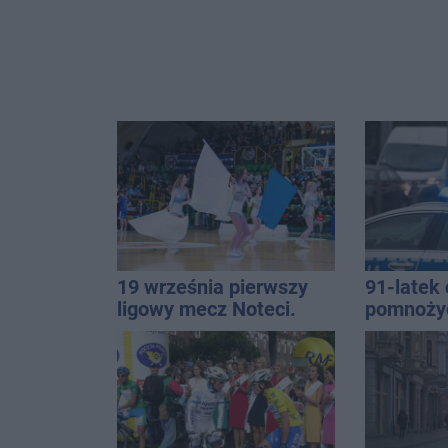
19 września pierwszy
91-latek 
ligowy mecz Noteci.
pomnoży
Znamy cały terminarz
oszczędno
ponad 10 