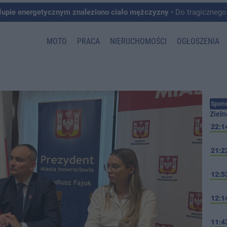
łupie energetycznym znaleziono ciało mężczyzny
• Do tragicznego zdarzenia doszło w 
MOTO
PRACA
NIERUCHOMOŚCI
OGŁOSZENIA
Spons
Zieln
22:1
21:2
12:5
12:1
11:4