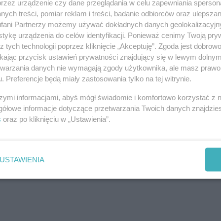
przez urządzenie czy dane przeglądania w celu zapewniania sperson
ych treści, pomiar reklam i treści, badanie odbiorców oraz ulepszan
fani Partnerzy możemy używać dokładnych danych geolokalizacyjn
tykę urządzenia do celów identyfikacji. Ponieważ cenimy Twoją pry
z tych technologii poprzez kliknięcie „Akceptuję”. Zgoda jest dobro
ikając przycisk ustawień prywatności znajdujący się w lewym dolny
etwarzania danych nie wymagają zgody użytkownika, ale masz prawo 
. Preferencje będą miały zastosowania tylko na tej witrynie.
szymi informacjami, abyś mógł świadomie i komfortowo korzystać z
j nas w Google News
gółowe informacje dotyczące przetwarzania Twoich danych znajdzi
s
oraz po kliknięciu w „Ustawienia”.
USTAWIENIA