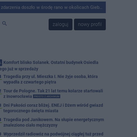
środę rano w okolicach Giebni koło Janikowa. Wówczas na słupie energetycznym odnaleziono ciało mężczyzny.
search
zaloguj
nowy profil
Komfort blisko Solanek. Ostatni budynek Osiedla
.
ego już w sprzedaży
4
Tragedia przy ul. Mieszka I. Nie żyje osoba, która
wypadła z czwartego piętra
2
Tour de Pologne. Tak 21 lat temu kolarze startowali
z Inowrocławia
PROSTO Z ARCHIWUM
3
Dni Pakości coraz bliżej. ENEJ i Dżem wśród gwiazd
tegorocznego święta miasta
4
Tragedia pod Janikowem. Na słupie energetycznym
znaleziono ciało mężczyzny
3
Wyprzedził radiowóz na podwójnej ciągłej tuż przed