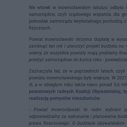
We wtorek w inowrocławskim ratuszu odbyła s
samorządów, czyli rządowego wsparcia dla gm
jednostek samorządu terytorialnego pochodzą 
fizycznych.
Powiat inowrocławski otrzyma dopłatę w wysok
zamknąć ten rok i utworzyć projekt budżetu na 
wiemy, że wszystkie powiaty mają problemy fina
przeżyć samorządowi do końca roku
- powiedzia
Zaznaczyła też, że w poprzednich latach, czyli
powiatu inowrocławskiego były większe. W 2021 
zł, a w ubiegłym roku także nieco ponad 5,6 ml
powiatowych radnych Koalicji Obywatelskiej, b
realizację pomysłów mieszkańców.
-
Powiat inowrocławski to radni wybrani 
odpowiedzialny za wykonanie i planowanie budż
prawa finansowego. O budżecie obywatelskim 