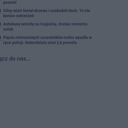
pasami
8
Silny wiatr łamał drzewa i uszkodził dach. To nie
koniec ostrzeżeń
3
Autobusy wróciły na Cegielną. Koniec remontu
zatok
4
Pięciu nietrzeźwych uczestników ruchu wpadło w
ręce policji. Rekordzista miał 2,6 promila
ącz do nas…