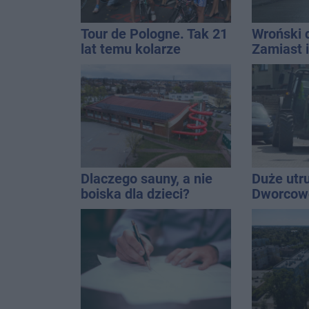
Tour de Pologne. Tak 21
Wroński 
lat temu kolarze
Zamiast 
startowali z
prywatną
Inowrocławia
zajmijcie
gospoda
Dlaczego sauny, a nie
Duże utr
boiska dla dzieci?
Dworcowe
Ratusz odpowiada
blokował
ciągnika