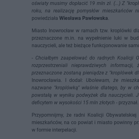
oświaty musimy dopłacić 19 mln zł. (...) Z "kr
roku, na realizację pomysłów mieszkańców n
powiedziała
Wiesława Pawłowska
.
Miasto Inowrocław w ramach tzw. kroplówki dl
przeznaczone m.in. na wypełnienie luki w bu
nauczycieli, ale też bieżące funkcjonowanie sam
-
Chciałbym zaapelować do radnych Koalicji Ob
rozprzestrzeniali nieprawdziwych informacj
przeznaczone zostaną pieniądze z "kroplówek 
Inowrocławia. I dodał:
Ubolewam, że mieszka
nazwane "kroplówką" właśnie dlatego, by w c
powstałą w wyniku podwyżek dla nauczycieli. J
deficytem w wysokości 15 mln złotych
- przyznał.
Przypomnijmy, że radni Koalicji Obywatelskiej
mieszkańców, na co powiat i miasto powinny pr
w formie interpelacji.