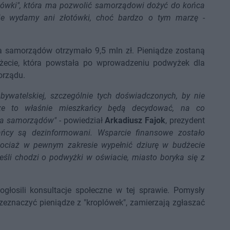
oplówki", która ma pozwolić samorządowi dożyć do końca
ie wydamy ani złotówki, choć bardzo o tym marzę
-
a samorządów otrzymało 9,5 mln zł. Pieniądze zostaną
dżecie, która powstała po wprowadzeniu podwyżek dla
orządu.
ywatelskiej, szczególnie tych doświadczonych, by nie
i, że to właśnie mieszkańcy będą decydować, na co
dla samorządów"
- powiedział
Arkadiusz Fajok
, prezydent
ńcy są dezinformowani. Wsparcie finansowe zostało
hociaż w pewnym zakresie wypełnić dziurę w budżecie
eśli chodzi o podwyżki w oświacie, miasto boryka się z
 ogłosili konsultacje społeczne w tej sprawie. Pomysły
zeznaczyć pieniądze z "kroplówek", zamierzają zgłaszać