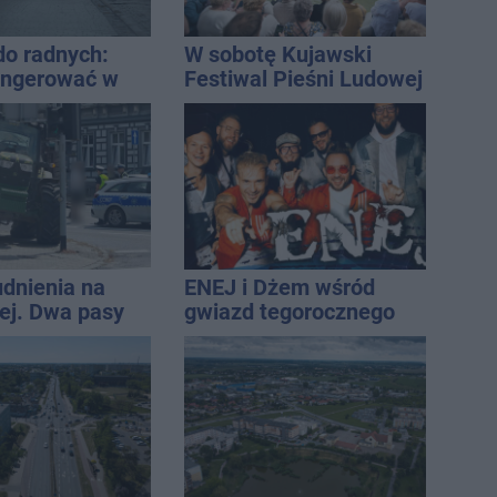
do radnych:
W sobotę Kujawski
ingerować w
Festiwal Pieśni Ludowej
 własność
 się
rką
udnienia na
ENEJ i Dżem wśród
j. Dwa pasy
gwiazd tegorocznego
a przyczepa od
święta miasta