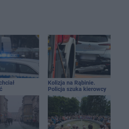
chciał
Kolizja na Rąbinie.
ć
Policja szuka kierowcy
ści. Stracił
Golfa
tys. zł