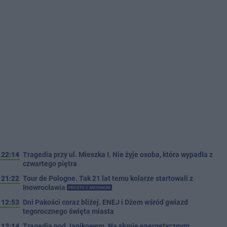
22:14
Tragedia przy ul. Mieszka I. Nie żyje osoba, która wypadła z
czwartego piętra
21:22
Tour de Pologne. Tak 21 lat temu kolarze startowali z
Inowrocławia
PROSTO Z ARCHIWUM
12:53
Dni Pakości coraz bliżej. ENEJ i Dżem wśród gwiazd
tegorocznego święta miasta
12:14
Tragedia pod Janikowem. Na słupie energetycznym