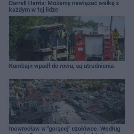
Darrell Harris: Możemy nawiązać walkę z
każdym w tej lidze
Kombajn wpadł do rowu, są utrudnienia
Inowrocław w "gorącej" czołówce. Według