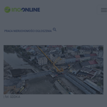
men
search
PRACA
NIERUCHOMOŚCI
OGŁOSZENIA
| fot. GDDKiA