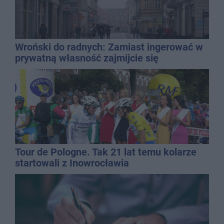
Wroński do radnych: Zamiast ingerować w
prywatną własność zajmijcie się
gospodarką
Tour de Pologne. Tak 21 lat temu kolarze
startowali z Inowrocławia