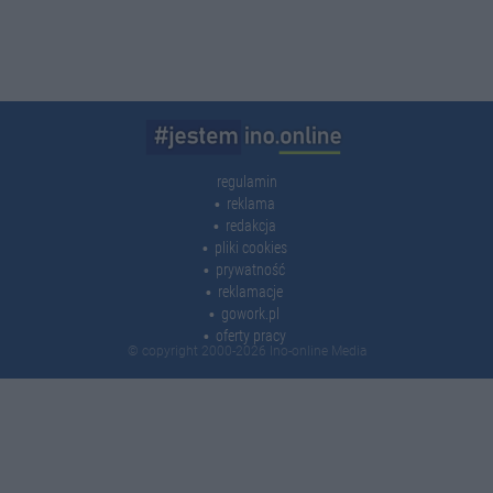
regulamin
reklama
redakcja
pliki cookies
prywatność
reklamacje
gowork.pl
oferty pracy
© copyright 2000-2026 Ino-online Media