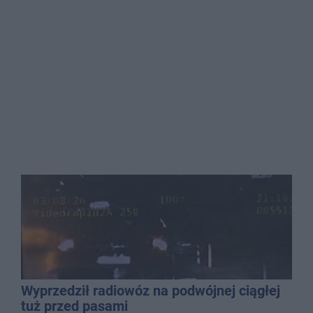
Wyprzedził radiowóz na podwójnej ciągłej
tuż przed pasami