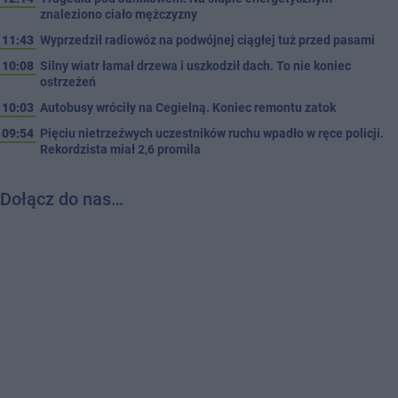
znaleziono ciało mężczyzny
11:43
Wyprzedził radiowóz na podwójnej ciągłej tuż przed pasami
10:08
Silny wiatr łamał drzewa i uszkodził dach. To nie koniec
ostrzeżeń
10:03
Autobusy wróciły na Cegielną. Koniec remontu zatok
09:54
Pięciu nietrzeźwych uczestników ruchu wpadło w ręce policji.
Rekordzista miał 2,6 promila
Dołącz do nas…