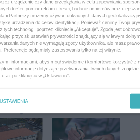
przez urządzenie czy dane przeglądania w celu zapewniania sperson
ych treści, pomiar reklam i treści, badanie odbiorców oraz ulepszan
fani Partnerzy możemy używać dokładnych danych geolokalizacyjn
tykę urządzenia do celów identyfikacji. Ponieważ cenimy Twoją pry
z tych technologii poprzez kliknięcie „Akceptuję”. Zgoda jest dobro
ikając przycisk ustawień prywatności znajdujący się w lewym dolny
la pasażerów
Tour de Pologne. Tak 21
etwarzania danych nie wymagają zgody użytkownika, ale masz prawo 
e Rojewo-
lat temu kolarze
. Preferencje będą miały zastosowania tylko na tej witrynie.
aw
startowali z
Inowrocławia
szymi informacjami, abyś mógł świadomie i komfortowo korzystać z
gółowe informacje dotyczące przetwarzania Twoich danych znajdzi
s
oraz po kliknięciu w „Ustawienia”.
USTAWIENIA
a z
Pięciu nietrzeźwych
awia zagrała na
uczestników ruchu
e. Muzyczny
wpadło w ręce policji.
 Jana
Rekordzista miał 2,6
icza
promila