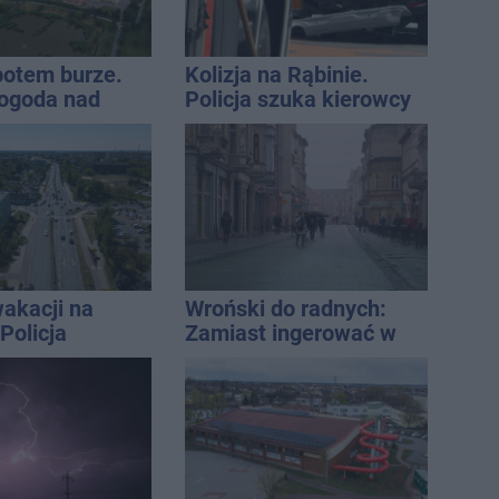
 potem burze.
Kolizja na Rąbinie.
ogoda nad
Policja szuka kierowcy
regionem
Golfa
akacji na
Wroński do radnych:
Policja
Zamiast ingerować w
ała lipiec
prywatną własność
zajmijcie się
gospodarką