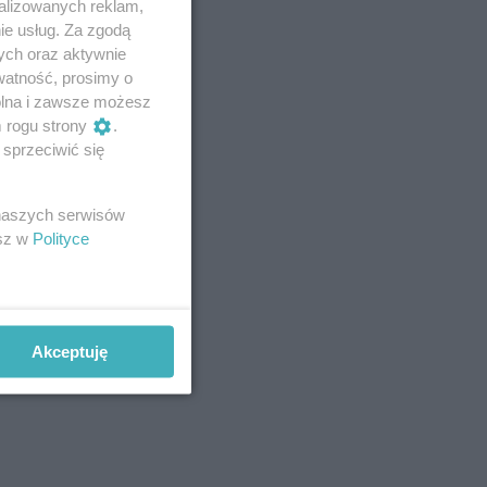
alizowanych reklam,
ie usług. Za zgodą
ych oraz aktywnie
watność, prosimy o
wolna i zawsze możesz
m rogu strony
.
sprzeciwić się
 naszych serwisów
esz w
Polityce
Akceptuję