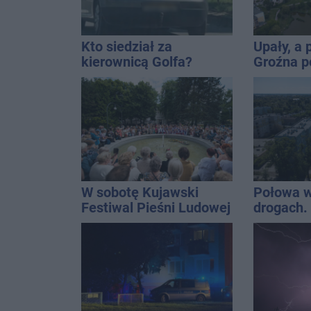
Kto siedział za
Upały, a
kierownicą Golfa?
Groźna p
Kierowca zbiegł po
naszym 
kolizji
W sobotę Kujawski
Połowa w
Festiwal Pieśni Ludowej
drogach. 
podsumow