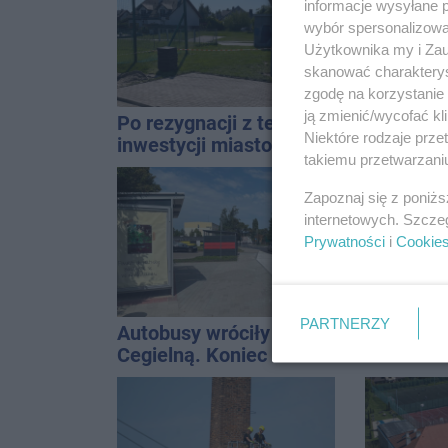
QEMETICA ARENA
informacje wysyłane 
wybór spersonalizowan
Użytkownika my i Zau
skanować charakterys
zgodę na korzystanie 
ją zmienić/wycofać kl
Po rezygnacji z tej
Zmiany d
Niektóre rodzaje prz
inwestycji miasto wraca
na trasi
takiemu przetwarzaniu
do tematu
Inowrocł
Zapoznaj się z poniż
internetowych. Szcze
Prywatności
i
Cookie
PARTNERZY
Autobusy wróciły na
Polifonik
Cegielną. Koniec
Inowrocł
remontu zatok
Harendzi
hołd dla
Kasprow