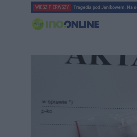
WIESZ PIERWSZY
Tragedia pod Janikowem. Na s