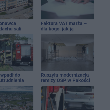
konawca
Faktura VAT marża –
dachu sali
dla kogo, jak ją
znej
wystawić i jak rozliczyć
wpadł do
Ruszyła modernizacja
utrudnienia
remizy OSP w Pakości