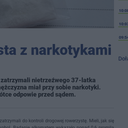
10:0
10:0
09:5
sta z narkotykami
Doł
i zatrzymali nietrzeźwego 37-latka
żczyzna miał przy sobie narkotyki.
krótce odpowie przed sądem.
atrzymali do kontroli drogowej rowerzystę. Mieli, jak się
 alkohol. Badanie alkomatem wykazało ponad 0,6 promila