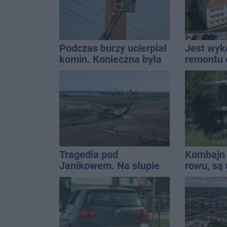
Podczas burzy ucierpiał
Jest wy
komin. Konieczna była
remontu 
interwencja strażaków
gimastyc
Tragedia pod
Kombajn 
Janikowem. Na słupie
rowu, są 
energetycznym
znaleziono ciało
mężczyzny