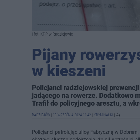
| fot. KPP w Radziejowie
Pijany rowerzy
w kieszeni
Policjanci radziejowskiej prewencj
jadącego na rowerze. Dodatkowo mę
Trafił do policyjnego aresztu, a w
RADZIEJÓW
|
13 WRZEŚNIA 2024 11:42
|
KRYMINAŁKI
|
Policjanci patrolując ulicę Fabryczną w Dobrem, z
okazało słuszne podejrzenia, że pił wcześniej