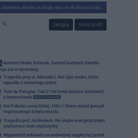
środę rano w okolicach Giebni koło Janikowa. Wówczas na słupie energetycznym odnaleziono ciało mężczyzny.
search
zaloguj
nowy profil
Komfort blisko Solanek. Ostatni budynek Osiedla
.
ego już w sprzedaży
4
Tragedia przy ul. Mieszka I. Nie żyje osoba, która
wypadła z czwartego piętra
2
Tour de Pologne. Tak 21 lat temu kolarze startowali
z Inowrocławia
PROSTO Z ARCHIWUM
3
Dni Pakości coraz bliżej. ENEJ i Dżem wśród gwiazd
tegorocznego święta miasta
4
Tragedia pod Janikowem. Na słupie energetycznym
znaleziono ciało mężczyzny
3
Wyprzedził radiowóz na podwójnej ciągłej tuż przed