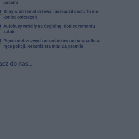
pasami
8
Silny wiatr łamał drzewa i uszkodził dach. To nie
koniec ostrzeżeń
3
Autobusy wróciły na Cegielną. Koniec remontu
zatok
4
Pięciu nietrzeźwych uczestników ruchu wpadło w
ręce policji. Rekordzista miał 2,6 promila
ącz do nas…