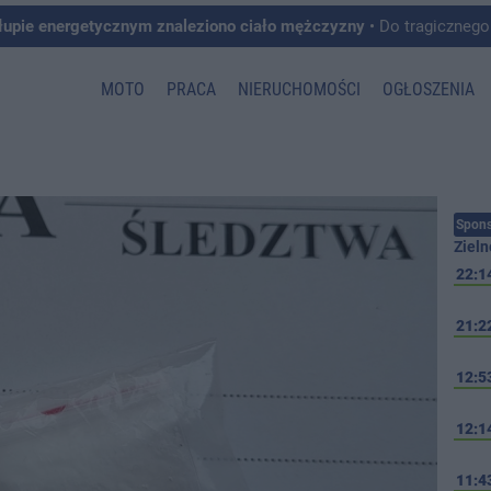
łupie energetycznym znaleziono ciało mężczyzny
• Do tragicznego zdarzenia doszło w 
MOTO
PRACA
NIERUCHOMOŚCI
OGŁOSZENIA
Spons
Zieln
22:1
21:2
12:5
12:1
11:4